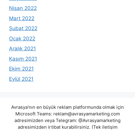
Nisan 2022
Mart 2022
Şubat 2022
Ocak 2022
Aralık 2021
Kasım 2021
Ekim 2021
Eylül 2021
Avrasya'nın en büyük reklam platformunda olmak için
Microsoft Teams:
reklam@avrasyamarketing.com
adresimizden veya Telegram: @Avrasyamarketing
adresimizden irtibat kurabilirsiniz. (Tek iletişim
adreslerimiz teams / telegram ve mail adresimizdir.