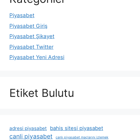
Piyasabet
Piyasabet Giriş
Piyasabet Şikayet
Piyasabet Twitter
Piyasabet Yeni Adresi
Etiket Bulutu
bahis sitesi piyasabet
adresi piyasabet
canli piyasabet
canlı piyasabet maçlarını i̇zlemek