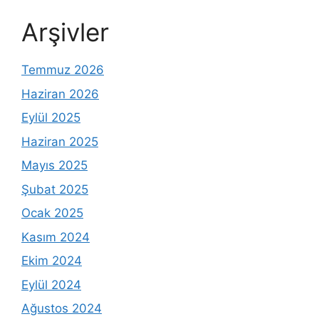
Arşivler
Temmuz 2026
Haziran 2026
Eylül 2025
Haziran 2025
Mayıs 2025
Şubat 2025
Ocak 2025
Kasım 2024
Ekim 2024
Eylül 2024
Ağustos 2024