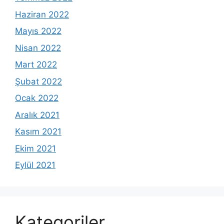
Haziran 2022
Mayıs 2022
Nisan 2022
Mart 2022
Şubat 2022
Ocak 2022
Aralık 2021
Kasım 2021
Ekim 2021
Eylül 2021
Kategoriler