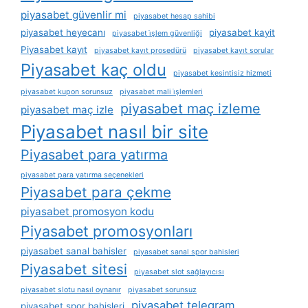
piyasabet güvenlir mi
piyasabet hesap sahibi
piyasabet heyecanı
piyasabet kayit
piyasabet i̇şlem güvenliği
Piyasabet kayıt
piyasabet kayıt prosedürü
piyasabet kayıt sorular
Piyasabet kaç oldu
piyasabet kesintisiz hizmeti
piyasabet kupon sorunsuz
piyasabet mali i̇şlemleri
piyasabet maç izleme
piyasabet maç izle
Piyasabet nasıl bir site
Piyasabet para yatırma
piyasabet para yatırma seçenekleri
Piyasabet para çekme
piyasabet promosyon kodu
Piyasabet promosyonları
piyasabet sanal bahisler
piyasabet sanal spor bahisleri
Piyasabet sitesi
piyasabet slot sağlayıcısı
piyasabet slotu nasıl oynanır
piyasabet sorunsuz
piyasabet telegram
piyasabet spor bahisleri