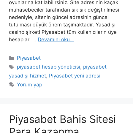
oyunlarına katılabilirsiniz. Site adresinin kaçak
muhasebeciler tarafından sık sık değiştirilmesi
nedeniyle, sitenin güncel adresinin güncel
tutulması büyük önem taşımaktadır. Yasadışı
casino şirketi Piyasabet tüm kullanıcıların üye
hesapları …
Devamını oku…
Kategoriler
Piyasabet
Etiketler
piyasabet hesap yöneticisi
,
piyasabet
yasadışı hizmet
,
Piyasabet yeni adresi
Yorum yap
Piyasabet Bahis Sitesi
Para Kazanma