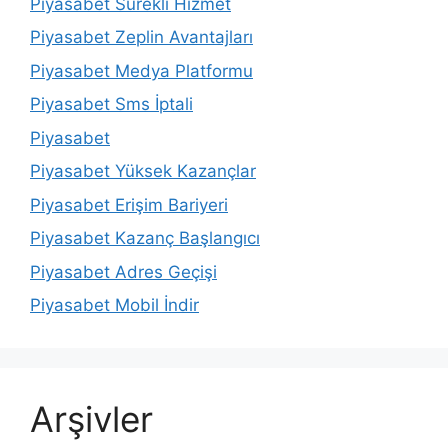
Piyasabet Sürekli Hizmet
Piyasabet Zeplin Avantajları
Piyasabet Medya Platformu
Piyasabet Sms İptali
Piyasabet
Piyasabet Yüksek Kazançlar
Piyasabet Erişim Bariyeri
Piyasabet Kazanç Başlangıcı
Piyasabet Adres Geçişi
Piyasabet Mobil İndir
Arşivler