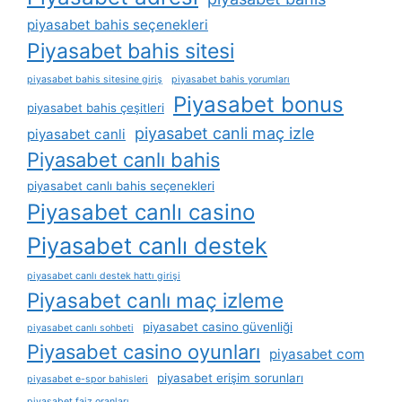
piyasabet bahis seçenekleri
Piyasabet bahis sitesi
piyasabet bahis sitesine giriş
piyasabet bahis yorumları
Piyasabet bonus
piyasabet bahis çeşitleri
piyasabet canli maç izle
piyasabet canli
Piyasabet canlı bahis
piyasabet canlı bahis seçenekleri
Piyasabet canlı casino
Piyasabet canlı destek
piyasabet canlı destek hattı girişi
Piyasabet canlı maç izleme
piyasabet casino güvenliği
piyasabet canlı sohbeti
Piyasabet casino oyunları
piyasabet com
piyasabet erişim sorunları
piyasabet e-spor bahisleri
piyasabet faiz oranları