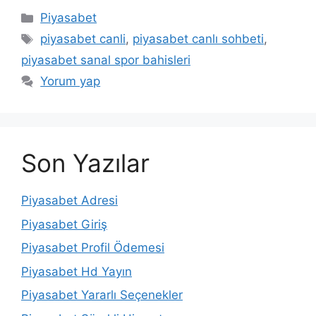
Kategoriler
Piyasabet
Etiketler
piyasabet canli
,
piyasabet canlı sohbeti
,
piyasabet sanal spor bahisleri
Yorum yap
Son Yazılar
Piyasabet Adresi
Piyasabet Giriş
Piyasabet Profil Ödemesi
Piyasabet Hd Yayın
Piyasabet Yararlı Seçenekler