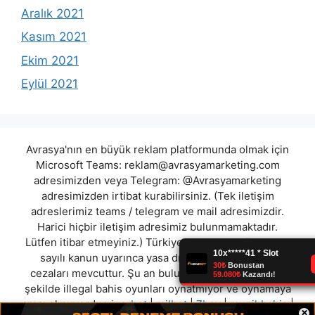
Aralık 2021
Kasım 2021
Ekim 2021
Eylül 2021
Avrasya'nın en büyük reklam platformunda olmak için
Microsoft Teams:
reklam@avrasyamarketing.com
adresimizden veya Telegram: @Avrasyamarketing
adresimizden irtibat kurabilirsiniz. (Tek iletişim
adreslerimiz teams / telegram ve mail adresimizdir.
Harici hiçbir iletişim adresimiz bulunmamaktadır.
Lütfen itibar etmeyiniz.) Türkiye yasalarına göre 7258
sayılı kanun uyarınca yasa dışı bahis oynamanın
cezaları mevcuttur. Şu an bulunduğunuz site hiç bir
şekilde illegal bahis oyunları oynatmıyor ve oynamaya
aracı olmuyordur.
igorbet
|
milbet
|
7bey
|
munihbahis
|
×