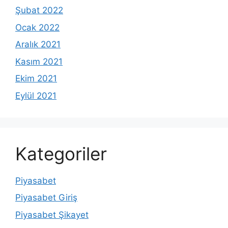
Şubat 2022
Ocak 2022
Aralık 2021
Kasım 2021
Ekim 2021
Eylül 2021
Kategoriler
Piyasabet
Piyasabet Giriş
Piyasabet Şikayet