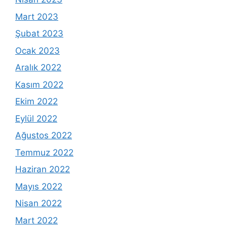
Mart 2023
Şubat 2023
Ocak 2023
Aralık 2022
Kasım 2022
Ekim 2022
Eylül 2022
Ağustos 2022
Temmuz 2022
Haziran 2022
Mayıs 2022
Nisan 2022
Mart 2022