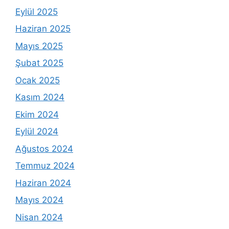
Eylül 2025
Haziran 2025
Mayıs 2025
Şubat 2025
Ocak 2025
Kasım 2024
Ekim 2024
Eylül 2024
Ağustos 2024
Temmuz 2024
Haziran 2024
Mayıs 2024
Nisan 2024