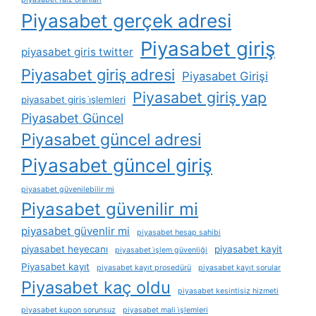
Piyasabet gerçek adresi
Piyasabet giriş
piyasabet giris twitter
Piyasabet giriş adresi
Piyasabet Girişi
Piyasabet giriş yap
piyasabet giriş i̇şlemleri
Piyasabet Güncel
Piyasabet güncel adresi
Piyasabet güncel giriş
piyasabet güvenilebilir mi
Piyasabet güvenilir mi
piyasabet güvenlir mi
piyasabet hesap sahibi
piyasabet heyecanı
piyasabet kayit
piyasabet i̇şlem güvenliği
Piyasabet kayıt
piyasabet kayıt prosedürü
piyasabet kayıt sorular
Piyasabet kaç oldu
piyasabet kesintisiz hizmeti
piyasabet kupon sorunsuz
piyasabet mali i̇şlemleri