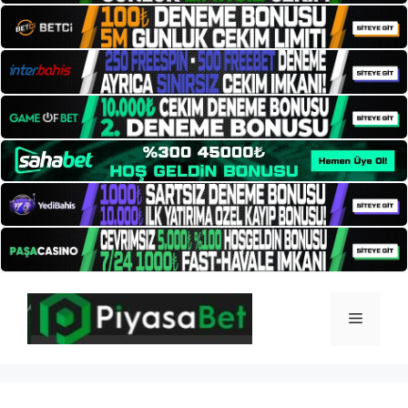
İçeriğe
atla
Menü