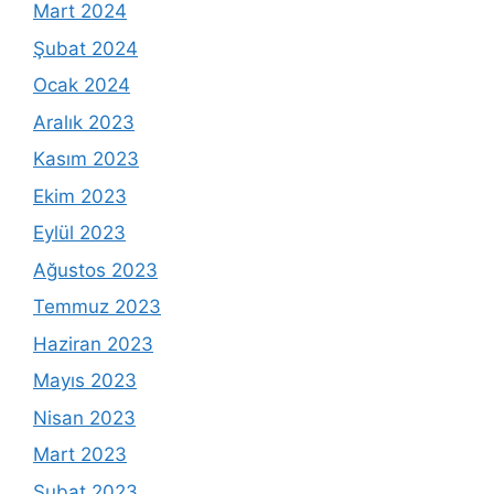
Mart 2024
Şubat 2024
Ocak 2024
Aralık 2023
Kasım 2023
Ekim 2023
Eylül 2023
Ağustos 2023
Temmuz 2023
Haziran 2023
Mayıs 2023
Nisan 2023
Mart 2023
Şubat 2023