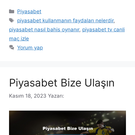
Kategoriler
Piyasabet
Etiketler
piyasabet kullanmanın faydaları nelerdir
,
piyasabet nasıl bahis oynanır
,
piyasabet tv canli
maç izle
Yorum yap
Piyasabet Bize Ulaşın
Kasım 18, 2023
Yazarı: