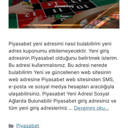
Piyasabet yeni adresimi nasıl bulabilirim yeni
adres kuponumu etkilemeyecektir. Yeni giriş
adresinin Piyasabet olduğunu belirtmek isterim.
Bu adresi kullanmalısınız. Bu adresi nerede
bulabilirim Yeni ve güncellenen web sitesinin
web adresine Piyasabet web sitesinden SMS,
e-posta ve sosyal medya hesapları aracılığıyla
ulaşabilirsiniz. Piyasabet Yeni Adresi Sosyal
Ağlarda Bulunabilir Piyasabet giriş adresiniz ve
tüm yeni giriş adresleriniz …
Devamını oku…
Kategoriler
Piyasabet