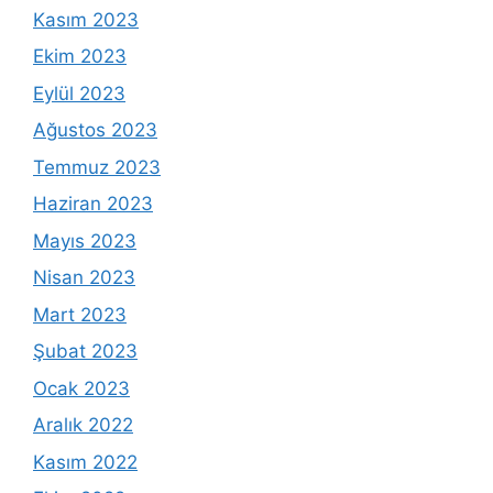
Kasım 2023
Ekim 2023
Eylül 2023
Ağustos 2023
Temmuz 2023
Haziran 2023
Mayıs 2023
Nisan 2023
Mart 2023
Şubat 2023
Ocak 2023
Aralık 2022
Kasım 2022