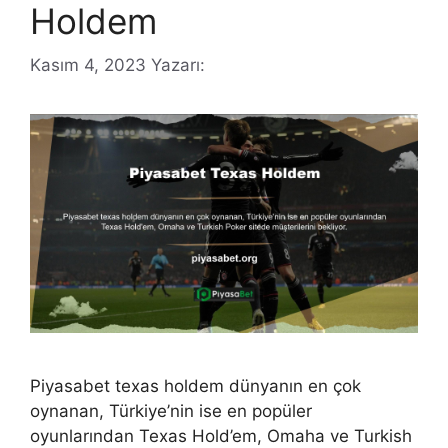
Holdem
Kasım 4, 2023
Yazarı:
Piyasabet texas holdem dünyanın en çok
oynanan, Türkiye’nin ise en popüler
oyunlarından Texas Hold’em, Omaha ve Turkish