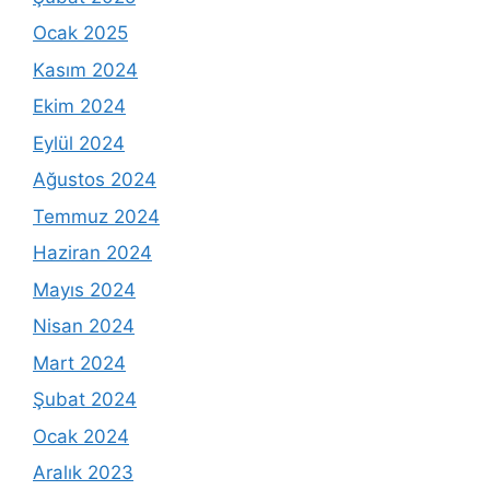
Ocak 2025
Kasım 2024
Ekim 2024
Eylül 2024
Ağustos 2024
Temmuz 2024
Haziran 2024
Mayıs 2024
Nisan 2024
Mart 2024
Şubat 2024
Ocak 2024
Aralık 2023