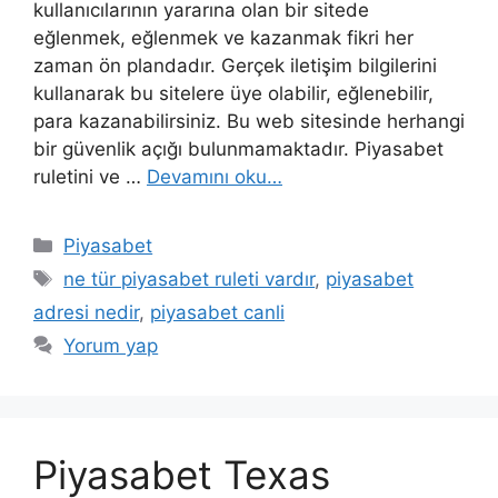
kullanıcılarının yararına olan bir sitede
eğlenmek, eğlenmek ve kazanmak fikri her
zaman ön plandadır. Gerçek iletişim bilgilerini
kullanarak bu sitelere üye olabilir, eğlenebilir,
para kazanabilirsiniz. Bu web sitesinde herhangi
bir güvenlik açığı bulunmamaktadır. Piyasabet
ruletini ve …
Devamını oku…
Kategoriler
Piyasabet
Etiketler
ne tür piyasabet ruleti vardır
,
piyasabet
adresi nedir
,
piyasabet canli
Yorum yap
Piyasabet Texas