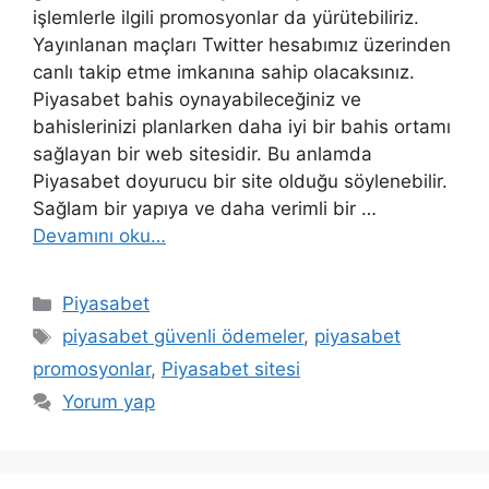
işlemlerle ilgili promosyonlar da yürütebiliriz.
Yayınlanan maçları Twitter hesabımız üzerinden
canlı takip etme imkanına sahip olacaksınız.
Piyasabet bahis oynayabileceğiniz ve
bahislerinizi planlarken daha iyi bir bahis ortamı
sağlayan bir web sitesidir. Bu anlamda
Piyasabet doyurucu bir site olduğu söylenebilir.
Sağlam bir yapıya ve daha verimli bir …
Devamını oku…
Kategoriler
Piyasabet
Etiketler
piyasabet güvenli ödemeler
,
piyasabet
promosyonlar
,
Piyasabet sitesi
Yorum yap