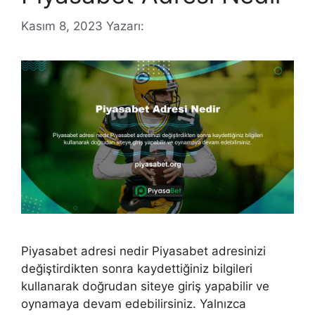
Kasım 8, 2023
Yazarı:
Piyasabet adresi nedir Piyasabet adresinizi
değiştirdikten sonra kaydettiğiniz bilgileri
kullanarak doğrudan siteye giriş yapabilir ve
oynamaya devam edebilirsiniz. Yalnızca