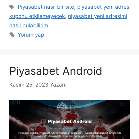
Etiketler
Piyasabet nasıl bir site
,
piyasabet yeni adres
kuponu etkilemeyecek
,
piyasabet yeni adresimi
nasıl bulabilirim
Yorum yap
Piyasabet Android
Kasım 25, 2023
Yazarı: