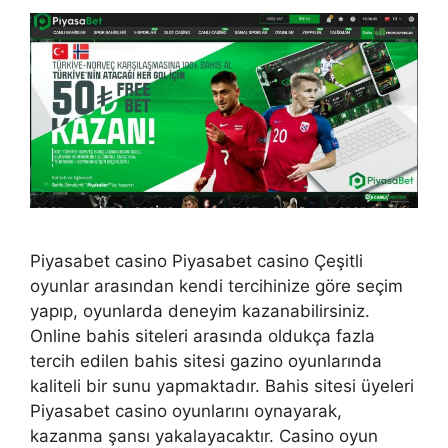
Piyasabet casino Piyasabet casino Çeşitli
oyunlar arasından kendi tercihinize göre seçim
yapıp, oyunlarda deneyim kazanabilirsiniz.
Online bahis siteleri arasında oldukça fazla
tercih edilen bahis sitesi gazino oyunlarında
kaliteli bir sunu yapmaktadır. Bahis sitesi üyeleri
Piyasabet casino oyunlarını oynayarak,
kazanma şansı yakalayacaktır. Casino oyun