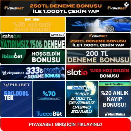
×
PIYASABET GİRİŞ İÇİN TIKLAYINIZ!