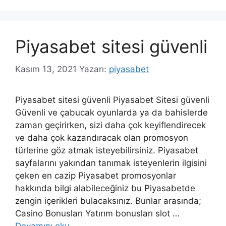
Piyasabet sitesi güvenli
Kasım 13, 2021
Yazarı:
piyasabet
Piyasabet sitesi güvenli Piyasabet Sitesi güvenli
Güvenli ve çabucak oyunlarda ya da bahislerde
zaman geçirirken, sizi daha çok keyiflendirecek
ve daha çok kazandıracak olan promosyon
türlerine göz atmak isteyebilirsiniz. Piyasabet
sayfalarını yakından tanımak isteyenlerin ilgisini
çeken en cazip Piyasabet promosyonlar
hakkında bilgi alabileceğiniz bu Piyasabetde
zengin içerikleri bulacaksınız. Bunlar arasında;
Casino Bonusları Yatırım bonusları slot …
Devamını oku…