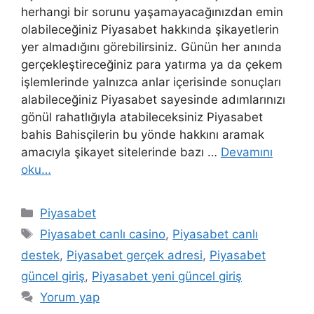
herhangi bir sorunu yaşamayacağınızdan emin
olabileceğiniz Piyasabet hakkında şikayetlerin
yer almadığını görebilirsiniz. Günün her anında
gerçekleştireceğiniz para yatırma ya da çekem
işlemlerinde yalnızca anlar içerisinde sonuçları
alabileceğiniz Piyasabet sayesinde adımlarınızı
gönül rahatlığıyla atabileceksiniz Piyasabet
bahis Bahisçilerin bu yönde hakkını aramak
amacıyla şikayet sitelerinde bazı …
Devamını
oku…
Kategoriler
Piyasabet
Etiketler
Piyasabet canlı casino
,
Piyasabet canlı
destek
,
Piyasabet gerçek adresi
,
Piyasabet
güncel giriş
,
Piyasabet yeni güncel giriş
Yorum yap