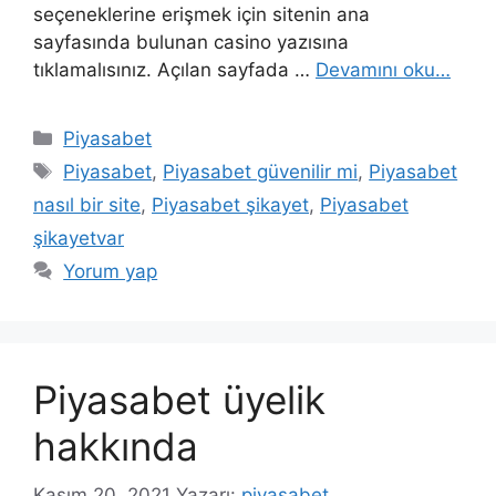
seçeneklerine erişmek için sitenin ana
sayfasında bulunan casino yazısına
tıklamalısınız. Açılan sayfada …
Devamını oku…
Kategoriler
Piyasabet
Etiketler
Piyasabet
,
Piyasabet güvenilir mi
,
Piyasabet
nasıl bir site
,
Piyasabet şikayet
,
Piyasabet
şikayetvar
Yorum yap
Piyasabet üyelik
hakkında
Kasım 20, 2021
Yazarı:
piyasabet