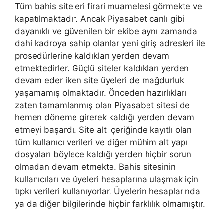
Tüm bahis siteleri firari muamelesi görmekte ve
kapatılmaktadır. Ancak Piyasabet canlı gibi
dayanıklı ve güvenilen bir ekibe aynı zamanda
dahi kadroya sahip olanlar yeni giriş adresleri ile
prosedürlerine kaldıkları yerden devam
etmektedirler. Güçlü siteler kaldıkları yerden
devam eder iken site üyeleri de mağdurluk
yaşamamış olmaktadır. Önceden hazırlıkları
zaten tamamlanmış olan Piyasabet sitesi de
hemen döneme girerek kaldığı yerden devam
etmeyi başardı. Site alt içeriğinde kayıtlı olan
tüm kullanıcı verileri ve diğer mühim alt yapı
dosyaları böylece kaldığı yerden hiçbir sorun
olmadan devam etmekte. Bahis sitesinin
kullanıcıları ve üyeleri hesaplarına ulaşmak için
tıpkı verileri kullanıyorlar. Üyelerin hesaplarında
ya da diğer bilgilerinde hiçbir farklılık olmamıştır.