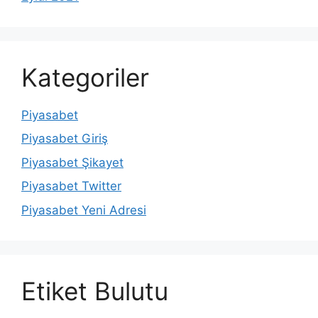
Kategoriler
Piyasabet
Piyasabet Giriş
Piyasabet Şikayet
Piyasabet Twitter
Piyasabet Yeni Adresi
Etiket Bulutu