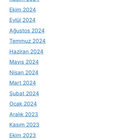
Ekim 2024
Eylül 2024
Ağustos 2024
Temmuz 2024
Haziran 2024
Mayıs 2024
Nisan 2024
Mart 2024
Şubat 2024
Ocak 2024
Aralık 2023
Kasım 2023
Ekim 2023