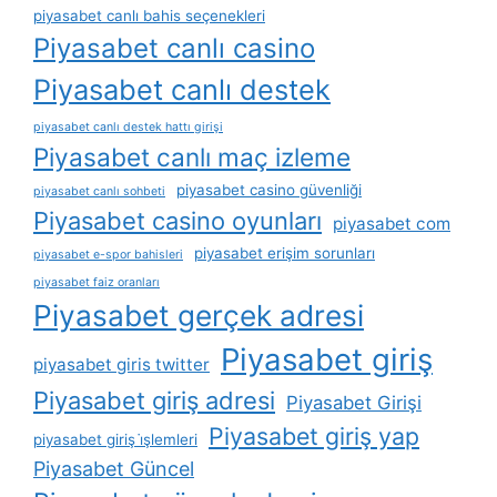
piyasabet canlı bahis seçenekleri
Piyasabet canlı casino
Piyasabet canlı destek
piyasabet canlı destek hattı girişi
Piyasabet canlı maç izleme
piyasabet casino güvenliği
piyasabet canlı sohbeti
Piyasabet casino oyunları
piyasabet com
piyasabet erişim sorunları
piyasabet e-spor bahisleri
piyasabet faiz oranları
Piyasabet gerçek adresi
Piyasabet giriş
piyasabet giris twitter
Piyasabet giriş adresi
Piyasabet Girişi
Piyasabet giriş yap
piyasabet giriş i̇şlemleri
Piyasabet Güncel