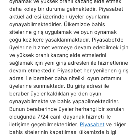
oynamak ve yüksek oranlı kazanç elde etmek
daha kolay bir duruma gelmektedir. Piyasabet
aktüel adresi üzerinden üyeler oyunlarını
oynayabilmektedirler. Ülkemizde bahis
sitelerine giriş uygulamak ve oyun oynamak
çoğu kez kere yasaklanmaktadır. Piyasabet’de
üyelerine hizmet vermeye devam edebilmek için
ve yüksek oranlı kazanç elde etmelerini
sağlamak için yeni giriş adresleri ile hizmetlerine
devam etmektedir. Piyasabet her yenilenen giriş
adresi ile beraber daha nitelikli oyun ortamını
üyelerine sunmaktadır. Bu giriş adresi ile
beraber üyeler kaldıkları yerden oyun
oynayabilmekte ve bahis yapabilmektedirler.
Bunun beraberinde üyeler herhangi bir soruları
olduğunda 7/24 canlı dayanak hizmeti ile
iletişime geçebilmektedirler.
Piyasabet
ve diğer
bahis sitelerinin kapatılması ülkemizde bilgi