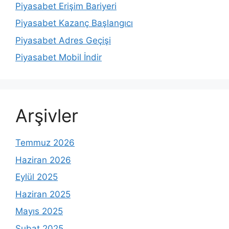
Piyasabet Erişim Bariyeri
Piyasabet Kazanç Başlangıcı
Piyasabet Adres Geçişi
Piyasabet Mobil İndir
Arşivler
Temmuz 2026
Haziran 2026
Eylül 2025
Haziran 2025
Mayıs 2025
Şubat 2025