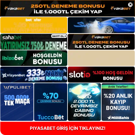
×
PIYASABET GİRİŞ İÇİN TIKLAYINIZ!