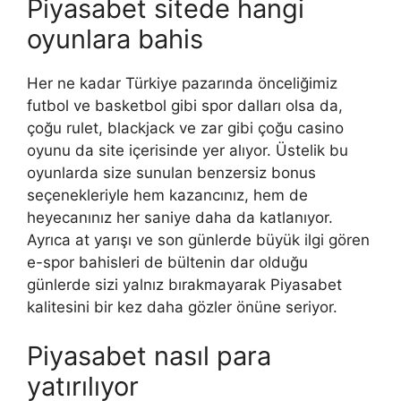
Piyasabet sitede hangi
oyunlara bahis
Her ne kadar Türkiye pazarında önceliğimiz
futbol ve basketbol gibi spor dalları olsa da,
çoğu rulet, blackjack ve zar gibi çoğu casino
oyunu da site içerisinde yer alıyor. Üstelik bu
oyunlarda size sunulan benzersiz bonus
seçenekleriyle hem kazancınız, hem de
heyecanınız her saniye daha da katlanıyor.
Ayrıca at yarışı ve son günlerde büyük ilgi gören
e-spor bahisleri de bültenin dar olduğu
günlerde sizi yalnız bırakmayarak Piyasabet
kalitesini bir kez daha gözler önüne seriyor.
Piyasabet nasıl para
yatırılıyor