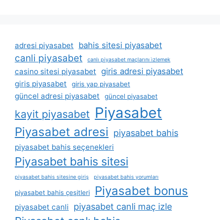
bahis sitesi piyasabet
adresi piyasabet
canli piyasabet
canlı piyasabet maçlarını i̇zlemek
giris adresi piyasabet
casino sitesi piyasabet
giris piyasabet
giris yap piyasabet
güncel adresi piyasabet
güncel piyasabet
Piyasabet
kayit piyasabet
Piyasabet adresi
piyasabet bahis
piyasabet bahis seçenekleri
Piyasabet bahis sitesi
piyasabet bahis sitesine giriş
piyasabet bahis yorumları
Piyasabet bonus
piyasabet bahis çeşitleri
piyasabet canli maç izle
piyasabet canli