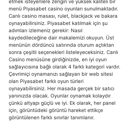
etmek isteyenlere zengin ve yüksek kaliteli bir
menü Piyasabet casino oyunları sunulmaktadır.
Canlı casino masası, rulet, blackjack ve bakara
oynayabilirsiniz. Piyasabet katılmak için şu
adımları izlemeniz gerekir: Nasıl
kaydedileceğine dair makalemizi okuyun. Üst
menünün dördüncü satırında oturum açtıktan
sonra çeşitli seçenekleri listeleyeceksiniz. Canlı
Casino menüsüne girdiğinizde, en iyi oyun
sağlayıcısına bağlı olarak 4 farklı kategori vardır.
Çevrimiçi oynamanızı sağlayan bir web sitesi
olan Piyasabet farklı oyun türleri
oynayabilirsiniz. Her masada gerçek bir satıcı
yanınızda olacak. Oyunlar oynamak kolaydır
çünkü altyapı güçlü ve iyi. Ek olarak, her panel
için, görüntüdeki görüntü hareket ettikçe
görüntülenen farklı sınırlar tanımlanır.