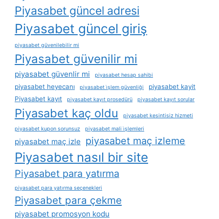
Piyasabet güncel adresi
Piyasabet güncel giriş
piyasabet güvenilebilir mi
Piyasabet güvenilir mi
piyasabet güvenlir mi
piyasabet hesap sahibi
piyasabet heyecanı
piyasabet kayit
piyasabet i̇şlem güvenliği
Piyasabet kayıt
piyasabet kayıt prosedürü
piyasabet kayıt sorular
Piyasabet kaç oldu
piyasabet kesintisiz hizmeti
piyasabet kupon sorunsuz
piyasabet mali i̇şlemleri
piyasabet maç izleme
piyasabet maç izle
Piyasabet nasıl bir site
Piyasabet para yatırma
piyasabet para yatırma seçenekleri
Piyasabet para çekme
piyasabet promosyon kodu