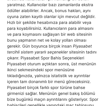
yaratmaz. Kullanıcılar bazı zamanlarda ekstra
ödüller alabilirler. Ancak, bonus hakları, aynı
oyuna zaten kayıtlı olanlar için mevcut değildir.
Hızlı bir şekilde hesabınıza para alabilir veya
para koyabilirsiniz. Kullanıcıların para almasını
ve para koymasını sağlayan bir web sitesinin
bunu yapmanın net ve kolay yolları olması
gerekir. Gün boyunca birçok insan
Piyasabet
tercihli sistem yararlı seçenekler
sitesinin tadını
çıkarır. Piyasabet Spor Bahis Seçenekleri
Piyasabet oturum açtıktan sonra, üst menünün
ikinci sekmesindeki spor menüsüne
tıkladığınızda, yalnızca istatistik ve ayrıntılar
içeren tam donanımlı bir menü göreceksiniz.
Piyasabet birçok farklı spor türüne bahse
girmenizi sağlar. Menünün genel bakış bölümü
bize bugünkü maçın ayrıntılarını gösteriyor. Spor
bahisçileri genellikle yanındaki maç tablosunu