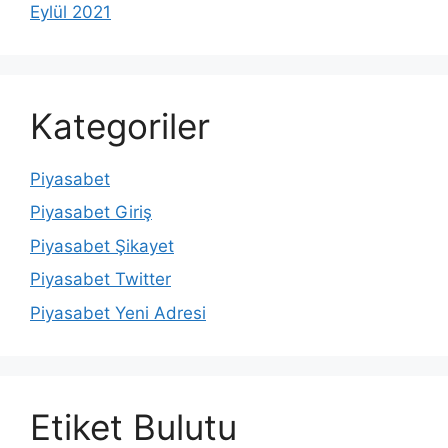
Eylül 2021
Kategoriler
Piyasabet
Piyasabet Giriş
Piyasabet Şikayet
Piyasabet Twitter
Piyasabet Yeni Adresi
Etiket Bulutu