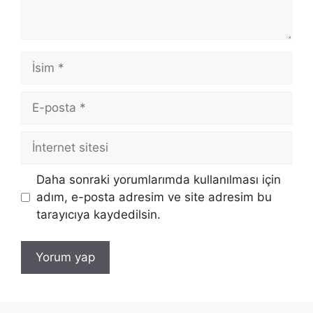
İsim
E-
posta
İnternet
sitesi
Daha sonraki yorumlarımda kullanılması için
adım, e-posta adresim ve site adresim bu
tarayıcıya kaydedilsin.