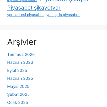
piyasabet üyelik sektörü
Piyasabet şikayetvar
yeni adresi piyasabet
yeni giris piyasabet
Arşivler
Temmuz 2026
Haziran 2026
Eylül 2025
Haziran 2025
Mayıs 2025
Şubat 2025
Ocak 2025