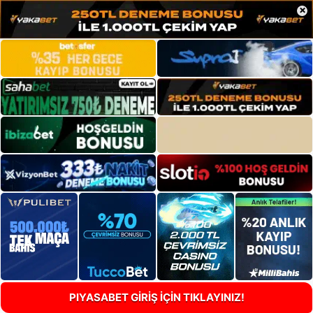
×
PIYASABET GİRİŞ İÇİN TIKLAYINIZ!