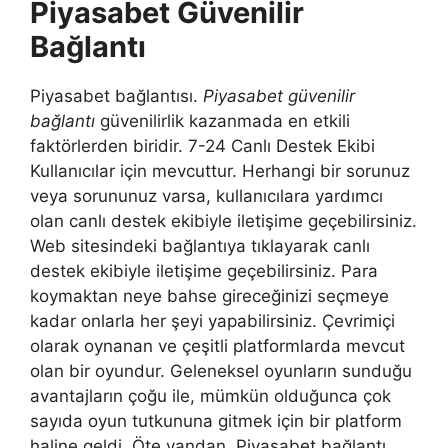
Piyasabet Güvenilir
Bağlantı
Piyasabet bağlantısı.
Piyasabet güvenilir
bağlantı
güvenilirlik kazanmada en etkili
faktörlerden biridir. 7-24 Canlı Destek Ekibi
Kullanıcılar için mevcuttur. Herhangi bir sorunuz
veya sorununuz varsa, kullanıcılara yardımcı
olan canlı destek ekibiyle iletişime geçebilirsiniz.
Web sitesindeki bağlantıya tıklayarak canlı
destek ekibiyle iletişime geçebilirsiniz. Para
koymaktan neye bahse gireceğinizi seçmeye
kadar onlarla her şeyi yapabilirsiniz. Çevrimiçi
olarak oynanan ve çeşitli platformlarda mevcut
olan bir oyundur. Geleneksel oyunların sunduğu
avantajların çoğu ile, mümkün olduğunca çok
sayıda oyun tutkununa gitmek için bir platform
haline geldi. Öte yandan, Piyasabet bağlantı