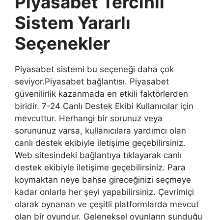
Piyasabet Tercihli
Sistem Yararlı
Seçenekler
Piyasabet sistemi bu seçeneği daha çok
seviyor.Piyasabet bağlantısı. Piyasabet
güvenilirlik kazanmada en etkili faktörlerden
biridir. 7-24 Canlı Destek Ekibi Kullanıcılar için
mevcuttur. Herhangi bir sorunuz veya
sorununuz varsa, kullanıcılara yardımcı olan
canlı destek ekibiyle iletişime geçebilirsiniz.
Web sitesindeki bağlantıya tıklayarak canlı
destek ekibiyle iletişime geçebilirsiniz. Para
koymaktan neye bahse gireceğinizi seçmeye
kadar onlarla her şeyi yapabilirsiniz. Çevrimiçi
olarak oynanan ve çeşitli platformlarda mevcut
olan bir oyundur. Geleneksel oyunların sunduğu