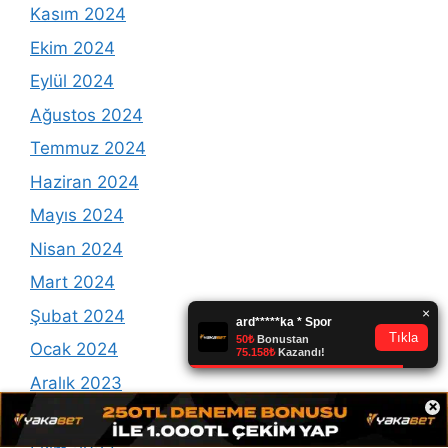
Kasım 2024
Ekim 2024
Eylül 2024
Ağustos 2024
Temmuz 2024
Haziran 2024
Mayıs 2024
Nisan 2024
Mart 2024
Şubat 2024
Ocak 2024
Aralık 2023
×
Kasım 2023