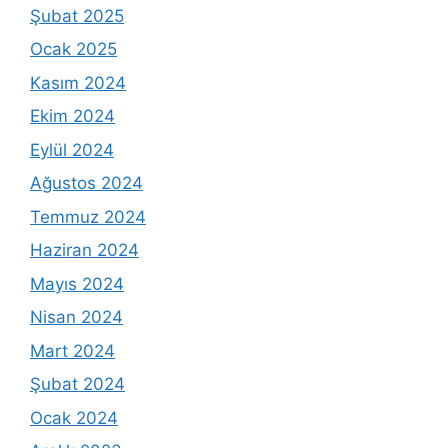
Şubat 2025
Ocak 2025
Kasım 2024
Ekim 2024
Eylül 2024
Ağustos 2024
Temmuz 2024
Haziran 2024
Mayıs 2024
Nisan 2024
Mart 2024
Şubat 2024
Ocak 2024