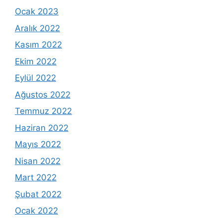
Ocak 2023
Aralık 2022
Kasım 2022
Ekim 2022
Eylül 2022
Ağustos 2022
Temmuz 2022
Haziran 2022
Mayıs 2022
Nisan 2022
Mart 2022
Şubat 2022
Ocak 2022