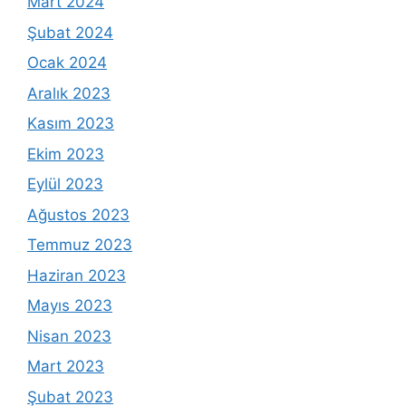
Mart 2024
Şubat 2024
Ocak 2024
Aralık 2023
Kasım 2023
Ekim 2023
Eylül 2023
Ağustos 2023
Temmuz 2023
Haziran 2023
Mayıs 2023
Nisan 2023
Mart 2023
Şubat 2023