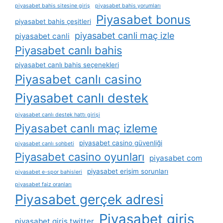
piyasabet bahis sitesine giriş
piyasabet bahis yorumları
Piyasabet bonus
piyasabet bahis çeşitleri
piyasabet canli maç izle
piyasabet canli
Piyasabet canlı bahis
piyasabet canlı bahis seçenekleri
Piyasabet canlı casino
Piyasabet canlı destek
piyasabet canlı destek hattı girişi
Piyasabet canlı maç izleme
piyasabet casino güvenliği
piyasabet canlı sohbeti
Piyasabet casino oyunları
piyasabet com
piyasabet erişim sorunları
piyasabet e-spor bahisleri
piyasabet faiz oranları
Piyasabet gerçek adresi
Piyasabet giriş
piyasabet giris twitter