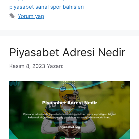
piyasabet sanal spor bahisleri
Yorum yap
Piyasabet Adresi Nedir
Kasım 8, 2023
Yazarı: