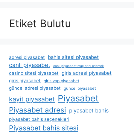
Etiket Bulutu
bahis sitesi piyasabet
adresi piyasabet
canli piyasabet
canlı piyasabet maçlarını i̇zlemek
giris adresi piyasabet
casino sitesi piyasabet
giris piyasabet
giris yap piyasabet
güncel adresi piyasabet
güncel piyasabet
Piyasabet
kayit piyasabet
Piyasabet adresi
piyasabet bahis
piyasabet bahis seçenekleri
Piyasabet bahis sitesi