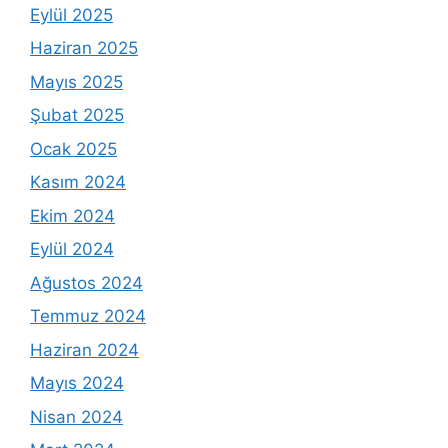
Eylül 2025
Haziran 2025
Mayıs 2025
Şubat 2025
Ocak 2025
Kasım 2024
Ekim 2024
Eylül 2024
Ağustos 2024
Temmuz 2024
Haziran 2024
Mayıs 2024
Nisan 2024