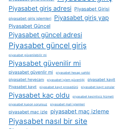
Piyasabet giriş adresi
Piyasabet Girişi
Piyasabet giriş yap
piyasabet giriş i̇şlemleri
Piyasabet Güncel
Piyasabet güncel adresi
Piyasabet güncel giriş
piyasabet güvenilebilir mi
Piyasabet güvenilir mi
piyasabet güvenlir mi
piyasabet hesap sahibi
piyasabet heyecanı
piyasabet kayit
piyasabet i̇şlem güvenliği
Piyasabet kayıt
piyasabet kayıt prosedürü
piyasabet kayıt sorular
Piyasabet kaç oldu
piyasabet kesintisiz hizmeti
piyasabet kupon sorunsuz
piyasabet mali i̇şlemleri
piyasabet maç izleme
piyasabet maç izle
Piyasabet nasıl bir site