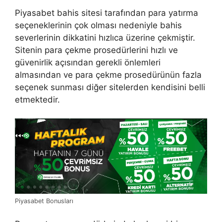
Piyasabet bahis sitesi tarafından para yatırma
seçeneklerinin çok olması nedeniyle bahis
severlerinin dikkatini hızlıca üzerine çekmiştir.
Sitenin para çekme prosedürlerini hızlı ve
güvenirlik açısından gerekli önlemleri
almasından ve para çekme prosedürünün fazla
seçenek sunması diğer sitelerden kendisini belli
etmektedir.
Piyasabet Bonusları