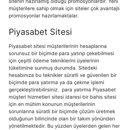
sitenin hazırlamış olduğu promosyonlardır. Yeni
müşterilere sahip olmak için siteler çok avantajlı
promosyonlar hazırlamaktalar.
Piyasabet Sitesi
Piyasabet sitesi müşterilerinin hesaplarına
sorunsuz bir biçimde para yatırıp çekebilmesi
için çeşitli ödeme tekniklerini üyelerinin
tüketimine sunmuş durumda. Sitedeki
hesabınıza bu teknikler süratli ve güvenilen bir
biçimde para yatırma ya da çekme işlemi
gerçekleştirebilirsiniz. para yatırma Piyasabet
müşteri hizmetleri sitesi idaresi bir bahis sitesi
için en mühim konunun müşterilerinin
sorunlarına süratli bir biçimde çözüm üretmek
olduğunun bilincinde olan bir takım yönünden
yönetilmektedir. Bu yüzden üyelerden gelen her