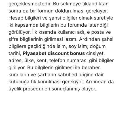
gerçekleşmektedir. Bu sekmeye tıklandıktan
sonra da bir formun doldurulması gerekiyor.
Hesap bilgileri ve şahsi bilgiler olmak suretiyle
iki kapsamda bilgilerin bu forumda istendiği
görülüyor. İlk kısımda kullanıcı adı, e posta ve
şifre bilgilerinin girilmesi lazım. Ardından şahsi
bilgilere geçildiğinde isim, soy isim, doğum
tarihi,
Piyasabet discount bonus
cinsiyet,
adres, ülke, kent, telefon numarası gibi bilgiler
giriliyor. Bu bilgilerin girilmesi ile beraber,
kuralların ve şartların kabul edildiğine dair
kutucuğa tik konulması gerekiyor. Ardından da
üyelik prosedürleri sonuçlanmış oluyor.