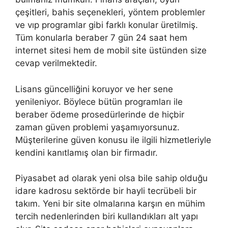
çeşitleri, bahis seçenekleri, yöntem problemler
ve vıp programlar gibi farklı konular üretilmiş.
Tüm konularla beraber 7 gün 24 saat hem
internet sitesi hem de mobil site üstünden size
cevap verilmektedir.
Lisans güncelliğini koruyor ve her sene
yenileniyor. Böylece bütün programları ile
beraber ödeme prosedürlerinde de hiçbir
zaman güven problemi yaşamıyorsunuz.
Müşterilerine güven konusu ile ilgili hizmetleriyle
kendini kanıtlamış olan bir firmadır.
Piyasabet ad olarak yeni olsa bile sahip olduğu
idare kadrosu sektörde bir hayli tecrübeli bir
takım. Yeni bir site olmalarına karşın en mühim
tercih nedenlerinden biri kullandıkları alt yapı