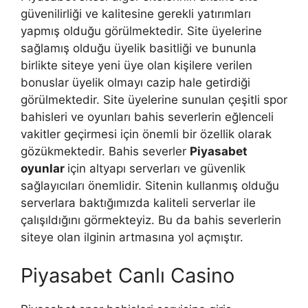
güvenilirliği ve kalitesine gerekli yatırımları
yapmış olduğu görülmektedir. Site üyelerine
sağlamış olduğu üyelik basitliği ve bununla
birlikte siteye yeni üye olan kişilere verilen
bonuslar üyelik olmayı cazip hale getirdiği
görülmektedir. Site üyelerine sunulan çeşitli spor
bahisleri ve oyunları bahis severlerin eğlenceli
vakitler geçirmesi için önemli bir özellik olarak
gözükmektedir. Bahis severler
Piyasabet
oyunlar
için altyapı serverları ve güvenlik
sağlayıcıları önemlidir. Sitenin kullanmış olduğu
serverlara baktığımızda kaliteli serverlar ile
çalışıldığını görmekteyiz. Bu da bahis severlerin
siteye olan ilginin artmasına yol açmıştır.
Piyasabet Canlı Casino