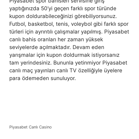
Piyasabet spor bahisleri servisine giriş
yaptığınızda 50’yi geçen farklı spor türünde
kupon doldurabileceğinizi görebiliyorsunuz.
Futbol, basketbol, tenis, voleybol gibi farklı spor
türleri için ayrıntılı çalışmalar yapılmış. Piyasabet
canlı bahis oranları her zaman yüksek
seviyelerde açılmaktadır. Devam eden
yarışmalar için kupon doldurmak istiyorsanız
tam yerindesiniz. Bununla yetinmiyor Piyasabet
canlı maç yayınları canlı TV özelliğiyle üyelere
para ödemeden sunuluyor.
Piyasabet Canlı Casino