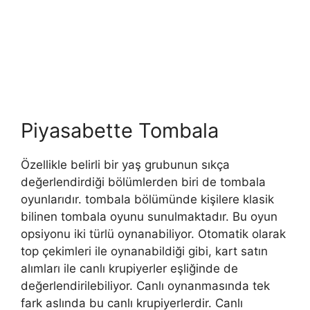
Piyasabette Tombala
Özellikle belirli bir yaş grubunun sıkça
değerlendirdiği bölümlerden biri de tombala
oyunlarıdır. tombala bölümünde kişilere klasik
bilinen tombala oyunu sunulmaktadır. Bu oyun
opsiyonu iki türlü oynanabiliyor. Otomatik olarak
top çekimleri ile oynanabildiği gibi, kart satın
alımları ile canlı krupiyerler eşliğinde de
değerlendirilebiliyor. Canlı oynanmasında tek
fark aslında bu canlı krupiyerlerdir. Canlı