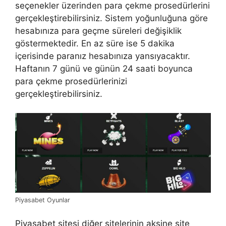
seçenekler üzerinden para çekme prosedürlerini
gerçekleştirebilirsiniz. Sistem yoğunluğuna göre
hesabınıza para geçme süreleri değişiklik
göstermektedir. En az süre ise 5 dakika
içerisinde paranız hesabınıza yansıyacaktır.
Haftanın 7 günü ve günün 24 saati boyunca
para çekme prosedürlerinizi
gerçekleştirebilirsiniz.
Piyasabet Oyunlar
Piyasabet sitesi diğer sitelerinin aksine site