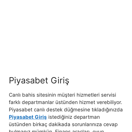
Piyasabet Giriş
Canlı bahis sitesinin müşteri hizmetleri servisi
farklı departmanlar üstünden hizmet verebiliyor.
Piyasabet canlı destek düğmesine tıkladığınızda
Piyasabet Giriş
istediğiniz departman
üstünden birkaç dakikada sorunlarınıza cevap
bulmanız mümkün. Finans araçları, oyun