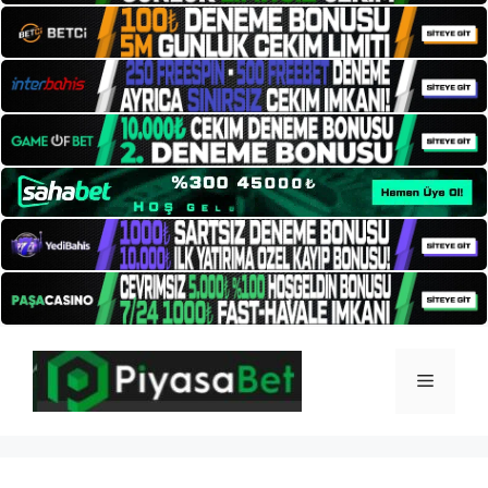
İçeriğe
atla
Menü