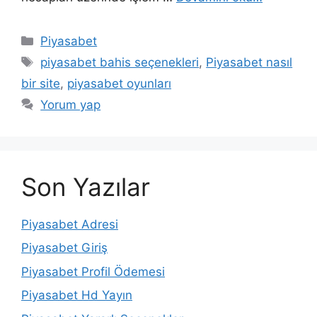
Kategoriler
Piyasabet
Etiketler
piyasabet bahis seçenekleri
,
Piyasabet nasıl
bir site
,
piyasabet oyunları
Yorum yap
Son Yazılar
Piyasabet Adresi
Piyasabet Giriş
Piyasabet Profil Ödemesi
Piyasabet Hd Yayın