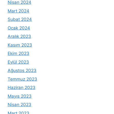
Nisan 2024
Mart 2024
Şubat 2024
Ocak 2024
Aralık 2023
Kasım 2023
Ekim 2023
Eylül 2023
Ağustos 2023
Temmuz 2023
Haziran 2023
Mayıs 2023
Nisan 2023
Mart 2023