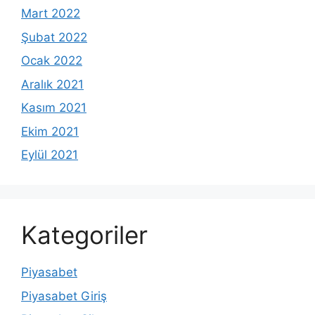
Mart 2022
Şubat 2022
Ocak 2022
Aralık 2021
Kasım 2021
Ekim 2021
Eylül 2021
Kategoriler
Piyasabet
Piyasabet Giriş