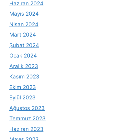
Haziran 2024
Mayıs 2024
Nisan 2024
Mart 2024
Şubat 2024
Ocak 2024
Aralık 2023
Kasım 2023
Ekim 2023
Eylül 2023
Ağustos 2023
Temmuz 2023
Haziran 2023
Mayıs 2023