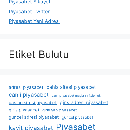
Piyasabet Şikayet
Piyasabet Twitter
Piyasabet Yeni Adresi
Etiket Bulutu
bahis sitesi piyasabet
adresi piyasabet
canli piyasabet
canlı piyasabet maçlarını i̇zlemek
giris adresi piyasabet
casino sitesi piyasabet
giris piyasabet
giris yap piyasabet
güncel adresi piyasabet
güncel piyasabet
Piyasabet
kayit piyasabet