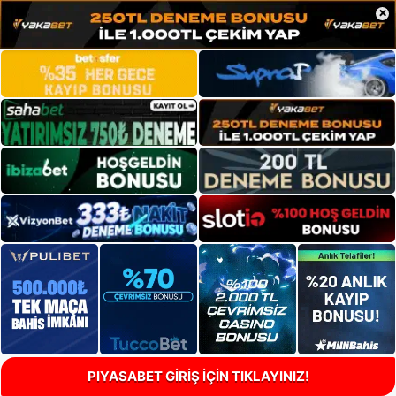
×
PIYASABET GİRİŞ İÇİN TIKLAYINIZ!