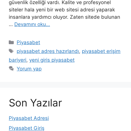
güvenlik özelliği vardı. Kalite ve profesyonel
siteler hala yeni bir web sitesi adresi yaparak
insanlara yardımcı oluyor. Zaten sitede bulunan
…
Devamını oku…
Kategoriler
Piyasabet
Etiketler
piyasabet adres hazırlandı
,
piyasabet erişim
bariyeri
,
yeni giris piyasabet
Yorum yap
Son Yazılar
Piyasabet Adresi
Piyasabet Giriş