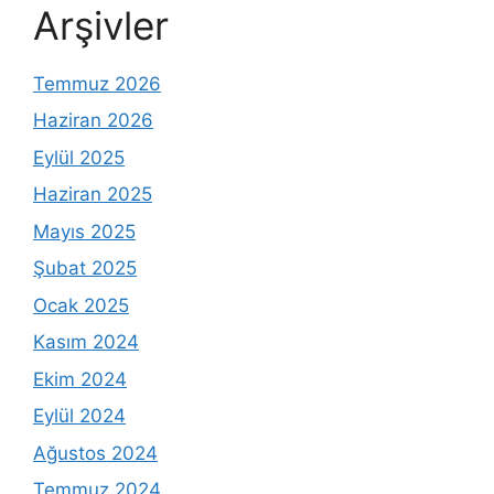
Arşivler
Temmuz 2026
Haziran 2026
Eylül 2025
Haziran 2025
Mayıs 2025
Şubat 2025
Ocak 2025
Kasım 2024
Ekim 2024
Eylül 2024
Ağustos 2024
Temmuz 2024