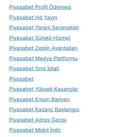
Piyasabet Profil Ödemesi
Piyasabet Hd Yayın
Piyasabet Yararlı Seçenekler
Piyasabet Sürekli Hizmet
Piyasabet Zeplin Avantajları
Piyasabet Medya Platformu
Piyasabet Sms İptali
Piyasabet
Piyasabet Yüksek Kazançlar
Piyasabet Erişim Bariyeri
Piyasabet Kazanç Başlangıcı
Piyasabet Adres Geçişi
Piyasabet Mobil İndir