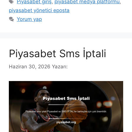
Etiketler
Piyasabet giriş
,
piyasabet medya platformu
,
piyasabet yönetici eposta
Yorum yap
Piyasabet Sms İptali
Haziran 30, 2026
Yazarı: