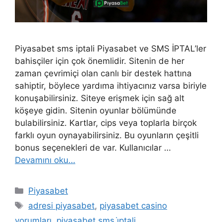
Piyasabet sms iptali Piyasabet ve SMS İPTAL’ler
bahisçiler için çok önemlidir. Sitenin de her
zaman çevrimiçi olan canlı bir destek hattına
sahiptir, böylece yardıma ihtiyacınız varsa biriyle
konuşabilirsiniz. Siteye erişmek için sağ alt
köşeye gidin. Sitenin oyunlar bölümünde
bulabilirsiniz. Kartlar, cips veya toplarla birçok
farklı oyun oynayabilirsiniz. Bu oyunların çeşitli
bonus seçenekleri de var. Kullanıcılar …
Devamını oku…
Kategoriler
Piyasabet
Etiketler
adresi piyasabet
,
piyasabet casino
yorumları
,
piyasabet sms i̇ptali