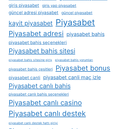
giris piyasabet
giris yap piyasabet
güncel adresi piyasabet
güncel piyasabet
Piyasabet
kayit piyasabet
Piyasabet adresi
piyasabet bahis
piyasabet bahis seçenekleri
Piyasabet bahis sitesi
piyasabet bahis sitesine giriş
piyasabet bahis yorumları
Piyasabet bonus
piyasabet bahis çeşitleri
piyasabet canli maç izle
piyasabet canli
Piyasabet canlı bahis
piyasabet canlı bahis seçenekleri
Piyasabet canlı casino
Piyasabet canlı destek
piyasabet canlı destek hattı girişi