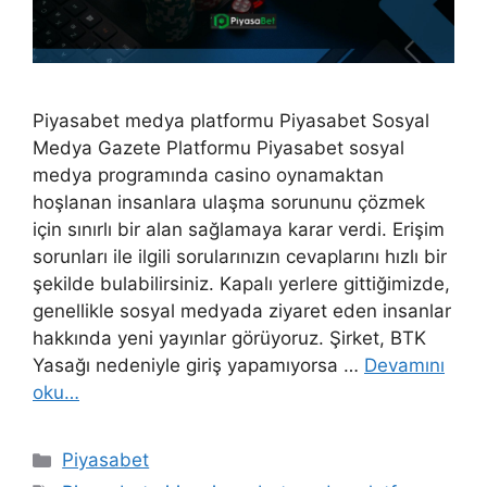
Piyasabet medya platformu Piyasabet Sosyal
Medya Gazete Platformu Piyasabet sosyal
medya programında casino oynamaktan
hoşlanan insanlara ulaşma sorununu çözmek
için sınırlı bir alan sağlamaya karar verdi. Erişim
sorunları ile ilgili sorularınızın cevaplarını hızlı bir
şekilde bulabilirsiniz. Kapalı yerlere gittiğimizde,
genellikle sosyal medyada ziyaret eden insanlar
hakkında yeni yayınlar görüyoruz. Şirket, BTK
Yasağı nedeniyle giriş yapamıyorsa …
Devamını
oku…
Kategoriler
Piyasabet