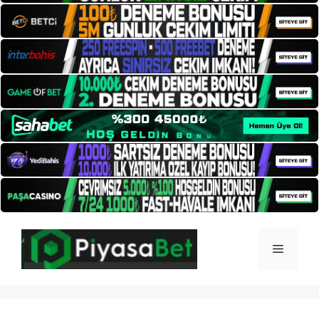
İçeriğe
atla
Menü