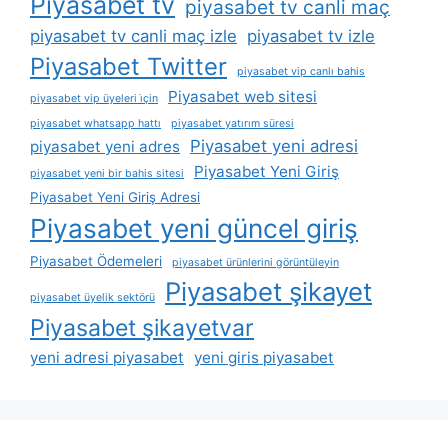
Piyasabet tv
piyasabet tv canli maç
piyasabet tv canli maç izle
piyasabet tv izle
Piyasabet Twitter
piyasabet vip canlı bahis
Piyasabet web sitesi
piyasabet vip üyeleri i̇çin
piyasabet whatsapp hattı
piyasabet yatırım süresi
Piyasabet yeni adresi
piyasabet yeni adres
Piyasabet Yeni Giriş
piyasabet yeni bir bahis sitesi
Piyasabet Yeni Giriş Adresi
Piyasabet yeni güncel giriş
Piyasabet Ödemeleri
piyasabet ürünlerini görüntüleyin
Piyasabet şikayet
piyasabet üyelik sektörü
Piyasabet şikayetvar
yeni adresi piyasabet
yeni giris piyasabet