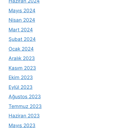
Haziran 2024
Mayıs 2024
Nisan 2024
Mart 2024
Şubat 2024
Ocak 2024
Aralık 2023
Kasım 2023
Ekim 2023
Eylül 2023
Ağustos 2023
Temmuz 2023
Haziran 2023
Mayıs 2023