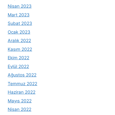
Nisan 2023
Mart 2023
Şubat 2023
Ocak 2023
Aralık 2022
Kasım 2022
Ekim 2022
Eylül 2022
Ağustos 2022
Temmuz 2022
Haziran 2022
Mayıs 2022
Nisan 2022