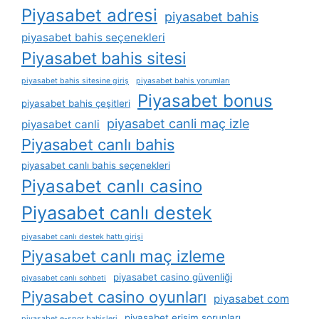
Piyasabet adresi
piyasabet bahis
piyasabet bahis seçenekleri
Piyasabet bahis sitesi
piyasabet bahis sitesine giriş
piyasabet bahis yorumları
Piyasabet bonus
piyasabet bahis çeşitleri
piyasabet canli maç izle
piyasabet canli
Piyasabet canlı bahis
piyasabet canlı bahis seçenekleri
Piyasabet canlı casino
Piyasabet canlı destek
piyasabet canlı destek hattı girişi
Piyasabet canlı maç izleme
piyasabet casino güvenliği
piyasabet canlı sohbeti
Piyasabet casino oyunları
piyasabet com
piyasabet erişim sorunları
piyasabet e-spor bahisleri