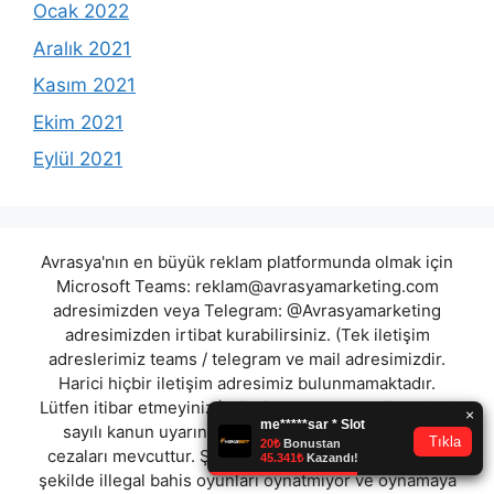
Ocak 2022
Aralık 2021
Kasım 2021
Ekim 2021
Eylül 2021
Avrasya'nın en büyük reklam platformunda olmak için
Microsoft Teams:
reklam@avrasyamarketing.com
adresimizden veya Telegram: @Avrasyamarketing
adresimizden irtibat kurabilirsiniz. (Tek iletişim
adreslerimiz teams / telegram ve mail adresimizdir.
Harici hiçbir iletişim adresimiz bulunmamaktadır.
Lütfen itibar etmeyiniz.) Türkiye yasalarına göre 7258
sayılı kanun uyarınca yasa dışı bahis oynamanın
cezaları mevcuttur. Şu an bulunduğunuz site hiç bir
şekilde illegal bahis oyunları oynatmıyor ve oynamaya