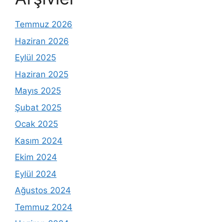
Temmuz 2026
Haziran 2026
Eylül 2025
Haziran 2025
Mayıs 2025
Şubat 2025
Ocak 2025
Kasım 2024
Ekim 2024
Eylül 2024
Ağustos 2024
Temmuz 2024