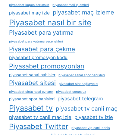
piyasabet kupon sorunsuz
piyasabet mali i̇şlemleri
piyasabet maç izleme
piyasabet maç izle
Piyasabet nasıl bir site
Piyasabet para yatırma
piyasabet para yatırma seçenekleri
Piyasabet para çekme
piyasabet promosyon kodu
Piyasabet promosyonları
piyasabet sanal bahisler
piyasabet sanal spor bahisleri
Piyasabet sitesi
piyasabet slot sağlayıcısı
piyasabet slotu nasıl oynanır
piyasabet sorunsuz
piyasabet telegram
piyasabet spor bahisleri
Piyasabet tv
piyasabet tv canli maç
piyasabet tv canli maç izle
piyasabet tv izle
Piyasabet Twitter
piyasabet vip canlı bahis