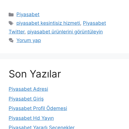
Kategoriler
Piyasabet
Etiketler
piyasabet kesintisiz hizmeti
,
Piyasabet
Twitter
,
piyasabet ürünlerini görüntüleyin
Yorum yap
Son Yazılar
Piyasabet Adresi
Piyasabet Giriş
Piyasabet Profil Ödemesi
Piyasabet Hd Yayın
Piyasabet Yararlı Seçenekler