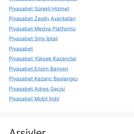
Piyasabet Sürekli Hizmet
Piyasabet Zeplin Avantajları
Piyasabet Medya Platformu
Piyasabet Sms İptali
Piyasabet
Piyasabet Yüksek Kazançlar
Piyasabet Erişim Bariyeri
Piyasabet Kazanç Başlangıcı
Piyasabet Adres Geçişi
Piyasabet Mobil İndir
Arşivler