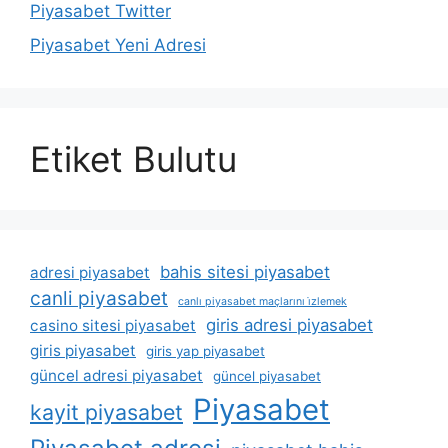
Piyasabet Twitter
Piyasabet Yeni Adresi
Etiket Bulutu
bahis sitesi piyasabet
adresi piyasabet
canli piyasabet
canlı piyasabet maçlarını i̇zlemek
giris adresi piyasabet
casino sitesi piyasabet
giris piyasabet
giris yap piyasabet
güncel adresi piyasabet
güncel piyasabet
Piyasabet
kayit piyasabet