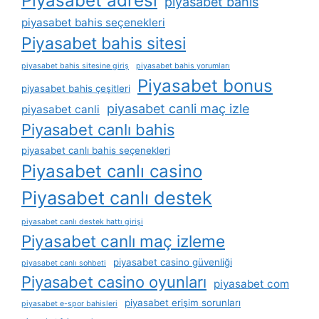
Piyasabet adresi
piyasabet bahis
piyasabet bahis seçenekleri
Piyasabet bahis sitesi
piyasabet bahis sitesine giriş
piyasabet bahis yorumları
Piyasabet bonus
piyasabet bahis çeşitleri
piyasabet canli maç izle
piyasabet canli
Piyasabet canlı bahis
piyasabet canlı bahis seçenekleri
Piyasabet canlı casino
Piyasabet canlı destek
piyasabet canlı destek hattı girişi
Piyasabet canlı maç izleme
piyasabet casino güvenliği
piyasabet canlı sohbeti
Piyasabet casino oyunları
piyasabet com
piyasabet erişim sorunları
piyasabet e-spor bahisleri