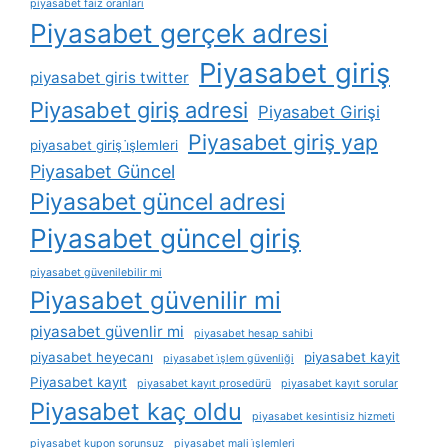
piyasabet faiz oranları
Piyasabet gerçek adresi
Piyasabet giriş
piyasabet giris twitter
Piyasabet giriş adresi
Piyasabet Girişi
Piyasabet giriş yap
piyasabet giriş i̇şlemleri
Piyasabet Güncel
Piyasabet güncel adresi
Piyasabet güncel giriş
piyasabet güvenilebilir mi
Piyasabet güvenilir mi
piyasabet güvenlir mi
piyasabet hesap sahibi
piyasabet heyecanı
piyasabet kayit
piyasabet i̇şlem güvenliği
Piyasabet kayıt
piyasabet kayıt prosedürü
piyasabet kayıt sorular
Piyasabet kaç oldu
piyasabet kesintisiz hizmeti
piyasabet kupon sorunsuz
piyasabet mali i̇şlemleri