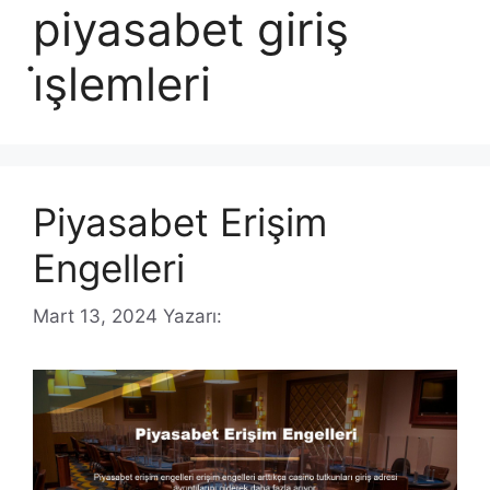
piyasabet giriş
i̇şlemleri
Piyasabet Erişim
Engelleri
Mart 13, 2024
Yazarı: