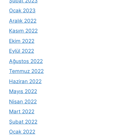
Şubat 2023
Ocak 2023
Aralık 2022
Kasım 2022
Ekim 2022
Eylül 2022
Ağustos 2022
Temmuz 2022
Haziran 2022
Mayıs 2022
Nisan 2022
Mart 2022
Şubat 2022
Ocak 2022