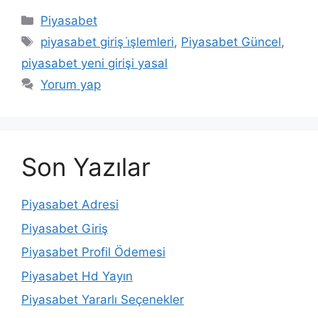
Kategoriler
Piyasabet
Etiketler
piyasabet giriş i̇şlemleri
,
Piyasabet Güncel
,
piyasabet yeni girişi yasal
Yorum yap
Son Yazılar
Piyasabet Adresi
Piyasabet Giriş
Piyasabet Profil Ödemesi
Piyasabet Hd Yayın
Piyasabet Yararlı Seçenekler