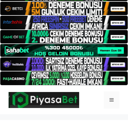
İçeriğe
atla
Menü