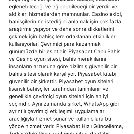
eğlenebileceği ve eğlenebileceği bir yerdir ve
aldıkları hizmetlerden memnunlar. Casino ekibi,
bahisçilerin ne istediğini anlamak için çok fazla
araştırma yapıyor ve daha sonra dikkatlerini
çekmek için bahisçilere odaklanan etkinlikleri
kullanıyorlar. Çevrimiçi para kazanmak
günümüzde bir esintidir. Piyasabet Canlı Bahis
ve Casino oyun sitesi, bahis meraklılarını
insanların arzusuna göre dizilmiş güvenilir bir
bahis sitesi olarak karşılıyor. Piyasabet kitabı
güvenilir bir şirkettir. Piyasabet oyun siteleri
lisanslı bahisçiler tarafından tanımlanır ve
genellikle çevrimiçi oyun siteleri için en iyi
seçimdir. Aynı zamanda şirket, WhatsApp gibi
ayrıntılı çevrimiçi etkileşimli uygulamalar
aracılığıyla hizmet sunar ve kullanıcılara bu
yönde hizmet verir. Piyasabet Hızlı Güncelleme,
Türkiye’deki Piyasabet web sitesi de dahil