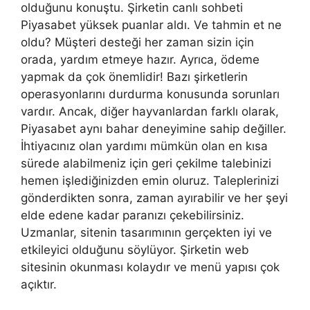
olduğunu konuştu. Şirketin canlı sohbeti
Piyasabet yüksek puanlar aldı. Ve tahmin et ne
oldu? Müşteri desteği her zaman sizin için
orada, yardım etmeye hazır. Ayrıca, ödeme
yapmak da çok önemlidir! Bazı şirketlerin
operasyonlarını durdurma konusunda sorunları
vardır. Ancak, diğer hayvanlardan farklı olarak,
Piyasabet aynı bahar deneyimine sahip değiller.
İhtiyacınız olan yardımı mümkün olan en kısa
sürede alabilmeniz için geri çekilme talebinizi
hemen işlediğinizden emin oluruz. Taleplerinizi
gönderdikten sonra, zaman ayırabilir ve her şeyi
elde edene kadar paranızı çekebilirsiniz.
Uzmanlar, sitenin tasarımının gerçekten iyi ve
etkileyici olduğunu söylüyor. Şirketin web
sitesinin okunması kolaydır ve menü yapısı çok
açıktır.