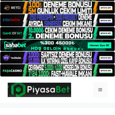
İçeriğe
atla
Menü