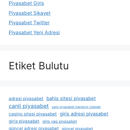
Piyasabet Giriş
Piyasabet Şikayet
Piyasabet Twitter
Piyasabet Yeni Adresi
Etiket Bulutu
bahis sitesi piyasabet
adresi piyasabet
canli piyasabet
canlı piyasabet maçlarını i̇zlemek
giris adresi piyasabet
casino sitesi piyasabet
giris piyasabet
giris yap piyasabet
güncel adresi piyasabet
güncel piyasabet