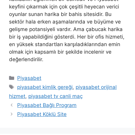
keyfini çıkarmak için çok çeşitli heyecan verici
oyunlar sunan harika bir bahis sitesidir. Bu
sektör hala erken aşamalarında ve büyüme ve
gelişme potansiyeli vardır. Ama çabucak harika
bir iş yapabildiğini gösterdi. Her bir ofis hizmeti,
en yüksek standartları karşıladıklarından emin
olmak için kapsamlı bir şekilde incelenir ve
değerlendirilir.
Kategoriler
Piyasabet
Etiketler
piyasabet kimlik gereği
,
piyasabet orijinal
hizmet
,
piyasabet tv canli maç
Piyasabet Bağlı Program
Piyasabet Köklü Site