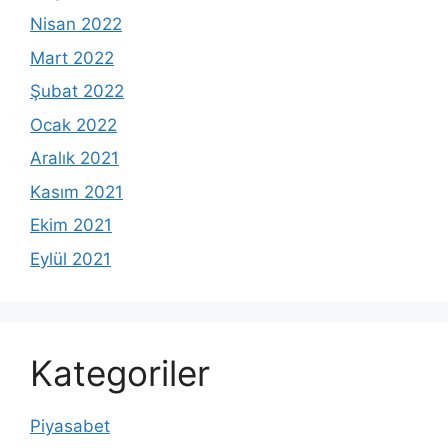
Nisan 2022
Mart 2022
Şubat 2022
Ocak 2022
Aralık 2021
Kasım 2021
Ekim 2021
Eylül 2021
Kategoriler
Piyasabet