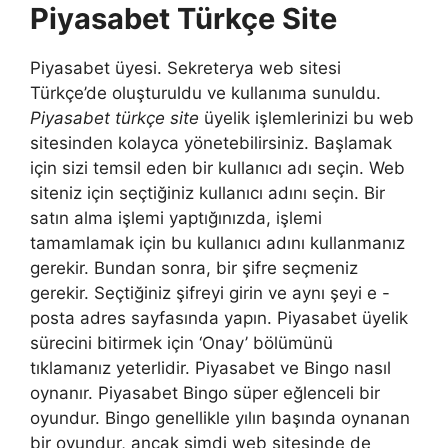
Piyasabet Türkçe Site
Piyasabet üyesi. Sekreterya web sitesi
Türkçe’de oluşturuldu ve kullanıma sunuldu.
Piyasabet türkçe site
üyelik işlemlerinizi bu web
sitesinden kolayca yönetebilirsiniz. Başlamak
için sizi temsil eden bir kullanıcı adı seçin. Web
siteniz için seçtiğiniz kullanıcı adını seçin. Bir
satın alma işlemi yaptığınızda, işlemi
tamamlamak için bu kullanıcı adını kullanmanız
gerekir. Bundan sonra, bir şifre seçmeniz
gerekir. Seçtiğiniz şifreyi girin ve aynı şeyi e -
posta adres sayfasında yapın. Piyasabet üyelik
sürecini bitirmek için ‘Onay’ bölümünü
tıklamanız yeterlidir. Piyasabet ve Bingo nasıl
oynanır. Piyasabet Bingo süper eğlenceli bir
oyundur. Bingo genellikle yılın başında oynanan
bir oyundur, ancak şimdi web sitesinde de