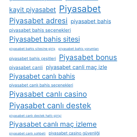
Piyasabet
kayit piyasabet
Piyasabet adresi
piyasabet bahis
piyasabet bahis seçenekleri
Piyasabet bahis sitesi
piyasabet bahis sitesine giriş
piyasabet bahis yorumları
Piyasabet bonus
piyasabet bahis çeşitleri
piyasabet canli maç izle
piyasabet canli
Piyasabet canlı bahis
piyasabet canlı bahis seçenekleri
Piyasabet canlı casino
Piyasabet canlı destek
piyasabet canlı destek hattı girişi
Piyasabet canlı maç izleme
piyasabet casino güvenliği
piyasabet canlı sohbeti