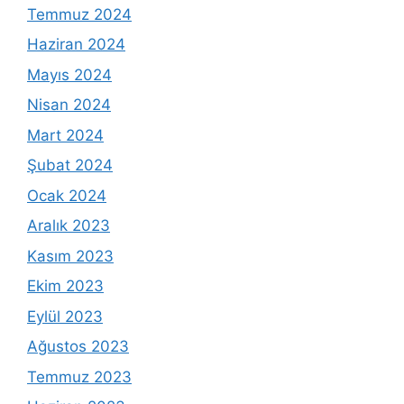
Temmuz 2024
Haziran 2024
Mayıs 2024
Nisan 2024
Mart 2024
Şubat 2024
Ocak 2024
Aralık 2023
Kasım 2023
Ekim 2023
Eylül 2023
Ağustos 2023
Temmuz 2023