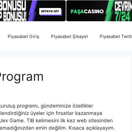
Piyasabet Giriş
Piyasabet Şikayet
Piyasabet Twitt
 Program
uruluş programı, gündeminize özellikler
endirdiğiniz üyeler için fırsatlar kazanmaya
ex Game. TIB kelimesini ilk kez web sitesinden
lamadığınızdan emin değilim. Kısaca açıklayayım.