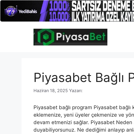
İçeriğe
atla
Piyasabet Bağlı
Haziran 18, 2025
Yazarı:
Piyasabet bağlı program Piyasabet bağlı k
eklemenize, yeni üyeler çekmenize ve yönl
devam etmenizi sağlar. Piyasabet Neden J
duyabiliyorsunuz. Ne dediğimi anlayıp an