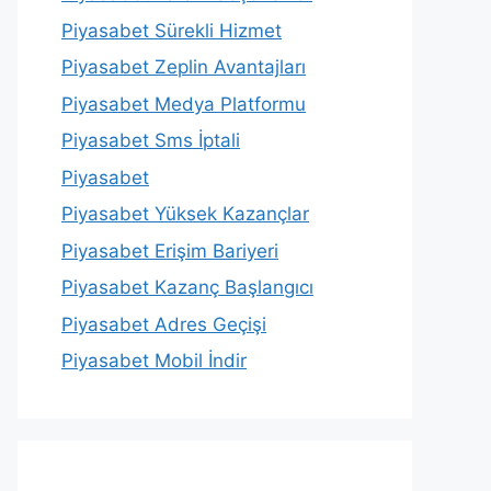
Piyasabet Sürekli Hizmet
Piyasabet Zeplin Avantajları
Piyasabet Medya Platformu
Piyasabet Sms İptali
Piyasabet
Piyasabet Yüksek Kazançlar
Piyasabet Erişim Bariyeri
Piyasabet Kazanç Başlangıcı
Piyasabet Adres Geçişi
Piyasabet Mobil İndir