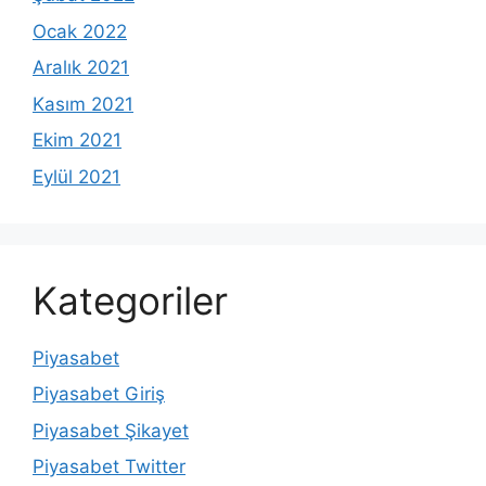
Ocak 2022
Aralık 2021
Kasım 2021
Ekim 2021
Eylül 2021
Kategoriler
Piyasabet
Piyasabet Giriş
Piyasabet Şikayet
Piyasabet Twitter