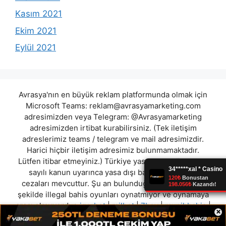
Kasım 2021
Ekim 2021
Eylül 2021
Avrasya'nın en büyük reklam platformunda olmak için
Microsoft Teams:
reklam@avrasyamarketing.com
adresimizden veya Telegram: @Avrasyamarketing
adresimizden irtibat kurabilirsiniz. (Tek iletişim
adreslerimiz teams / telegram ve mail adresimizdir.
Harici hiçbir iletişim adresimiz bulunmamaktadır.
Lütfen itibar etmeyiniz.) Türkiye yasalarına göre 7258
sayılı kanun uyarınca yasa dışı bahis oynamanın
cezaları mevcuttur. Şu an bulunduğunuz site hiç bir
şekilde illegal bahis oyunları oynatmıyor ve oynamaya
aracı olmuyordur.
igorbet
|
milbet
|
7bey
|
munihbahis
|
×
hipodrom-bet
|
kareasbet
|
grbets
|
wojobet