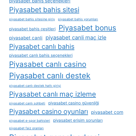
piyasabet bahis seçenekleri
Piyasabet bahis sitesi
piyasabet bahis sitesine giriş
piyasabet bahis yorumları
Piyasabet bonus
piyasabet bahis çeşitleri
piyasabet canli maç izle
piyasabet canli
Piyasabet canlı bahis
piyasabet canlı bahis seçenekleri
Piyasabet canlı casino
Piyasabet canlı destek
piyasabet canlı destek hattı girişi
Piyasabet canlı maç izleme
piyasabet casino güvenliği
piyasabet canlı sohbeti
Piyasabet casino oyunları
piyasabet com
piyasabet erişim sorunları
piyasabet e-spor bahisleri
piyasabet faiz oranları