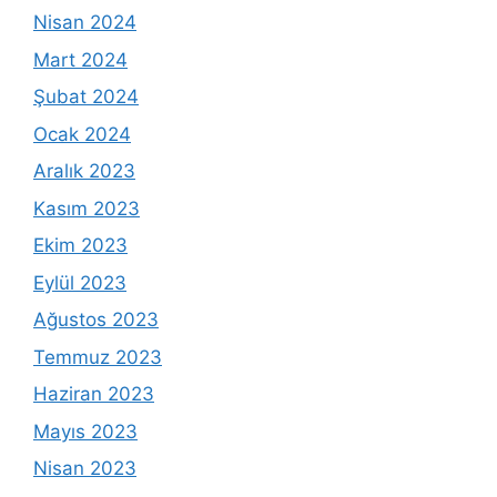
Nisan 2024
Mart 2024
Şubat 2024
Ocak 2024
Aralık 2023
Kasım 2023
Ekim 2023
Eylül 2023
Ağustos 2023
Temmuz 2023
Haziran 2023
Mayıs 2023
Nisan 2023