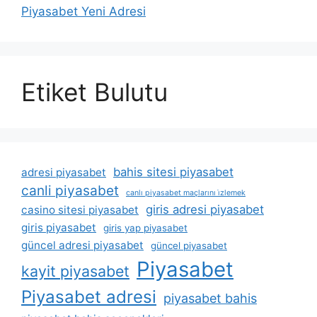
Piyasabet Yeni Adresi
Etiket Bulutu
bahis sitesi piyasabet
adresi piyasabet
canli piyasabet
canlı piyasabet maçlarını i̇zlemek
giris adresi piyasabet
casino sitesi piyasabet
giris piyasabet
giris yap piyasabet
güncel adresi piyasabet
güncel piyasabet
Piyasabet
kayit piyasabet
Piyasabet adresi
piyasabet bahis