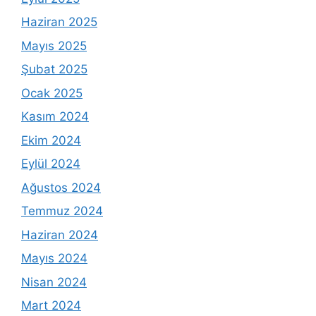
Haziran 2025
Mayıs 2025
Şubat 2025
Ocak 2025
Kasım 2024
Ekim 2024
Eylül 2024
Ağustos 2024
Temmuz 2024
Haziran 2024
Mayıs 2024
Nisan 2024
Mart 2024