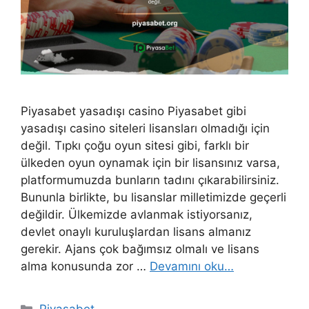
Piyasabet yasadışı casino Piyasabet gibi
yasadışı casino siteleri lisansları olmadığı için
değil. Tıpkı çoğu oyun sitesi gibi, farklı bir
ülkeden oyun oynamak için bir lisansınız varsa,
platformumuzda bunların tadını çıkarabilirsiniz.
Bununla birlikte, bu lisanslar milletimizde geçerli
değildir. Ülkemizde avlanmak istiyorsanız,
devlet onaylı kuruluşlardan lisans almanız
gerekir. Ajans çok bağımsız olmalı ve lisans
alma konusunda zor …
Devamını oku…
Kategoriler