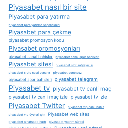
Piyasabet nasıl bir site
Piyasabet para yatırma
piyasabet para yatırma seçenekleri
Piyasabet para çekme
piyasabet promosyon kodu
Piyasabet promosyonları
piyasabet sanal bahisler
piyasabet sanal spor bahisleri
Piyasabet sitesi
piyasabet slot sağlayıcısı
piyasabet slotu nasıl oynanır
piyasabet sorunsuz
piyasabet telegram
piyasabet spor bahisleri
Piyasabet tv
piyasabet tv canli maç
piyasabet tv canli maç izle
piyasabet tv izle
Piyasabet Twitter
piyasabet vip canlı bahis
Piyasabet web sitesi
piyasabet vip üyeleri i̇çin
piyasabet whatsapp hattı
piyasabet yatırım süresi