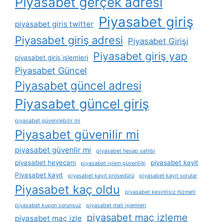
Piyasabet gerçek adresi
Piyasabet giriş
piyasabet giris twitter
Piyasabet giriş adresi
Piyasabet Girişi
Piyasabet giriş yap
piyasabet giriş i̇şlemleri
Piyasabet Güncel
Piyasabet güncel adresi
Piyasabet güncel giriş
piyasabet güvenilebilir mi
Piyasabet güvenilir mi
piyasabet güvenlir mi
piyasabet hesap sahibi
piyasabet heyecanı
piyasabet kayit
piyasabet i̇şlem güvenliği
Piyasabet kayıt
piyasabet kayıt prosedürü
piyasabet kayıt sorular
Piyasabet kaç oldu
piyasabet kesintisiz hizmeti
piyasabet kupon sorunsuz
piyasabet mali i̇şlemleri
piyasabet maç izleme
piyasabet maç izle