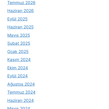
Temmuz 2026
Haziran 2026
Eylül 2025
Haziran 2025
Mayıs 2025
Şubat 2025
Ocak 2025
Kasım 2024
Ekim 2024
Eylül 2024
Ağustos 2024
Temmuz 2024
Haziran 2024
Mayıs 2024