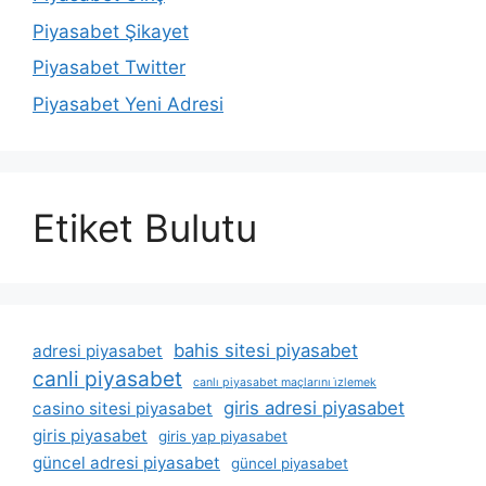
Piyasabet Şikayet
Piyasabet Twitter
Piyasabet Yeni Adresi
Etiket Bulutu
bahis sitesi piyasabet
adresi piyasabet
canli piyasabet
canlı piyasabet maçlarını i̇zlemek
giris adresi piyasabet
casino sitesi piyasabet
giris piyasabet
giris yap piyasabet
güncel adresi piyasabet
güncel piyasabet