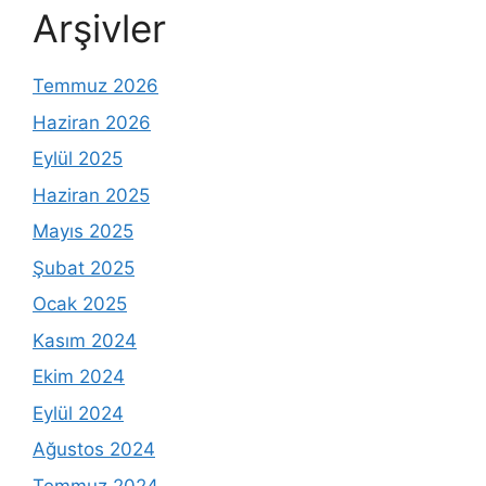
Arşivler
Temmuz 2026
Haziran 2026
Eylül 2025
Haziran 2025
Mayıs 2025
Şubat 2025
Ocak 2025
Kasım 2024
Ekim 2024
Eylül 2024
Ağustos 2024
Temmuz 2024