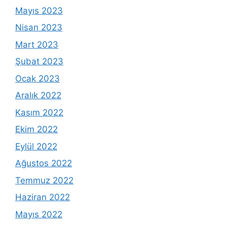
Mayıs 2023
Nisan 2023
Mart 2023
Şubat 2023
Ocak 2023
Aralık 2022
Kasım 2022
Ekim 2022
Eylül 2022
Ağustos 2022
Temmuz 2022
Haziran 2022
Mayıs 2022