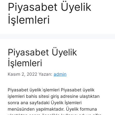
Piyasabet Üyelik
İşlemleri
Piyasabet Üyelik
İşlemleri
Kasım 2, 2022
Yazarı:
admin
Piyasabet üyelik i̇şlemleri Piyasabet üyelik
işlemleri bahis sitesi giriş adresine ulaştıktan
sonra ana sayfadaki Üyelik İşlemleri
menüsünden yapılmaktadır. Üyelik formuna