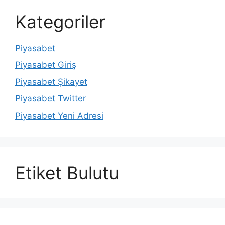
Kategoriler
Piyasabet
Piyasabet Giriş
Piyasabet Şikayet
Piyasabet Twitter
Piyasabet Yeni Adresi
Etiket Bulutu