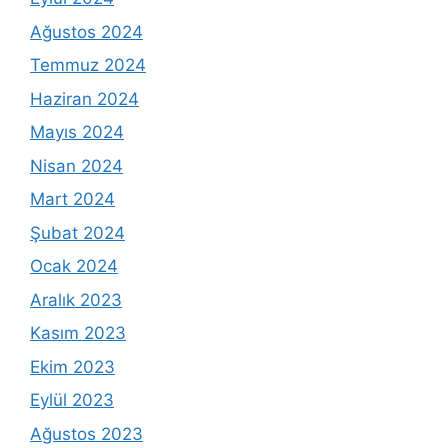
Ağustos 2024
Temmuz 2024
Haziran 2024
Mayıs 2024
Nisan 2024
Mart 2024
Şubat 2024
Ocak 2024
Aralık 2023
Kasım 2023
Ekim 2023
Eylül 2023
Ağustos 2023