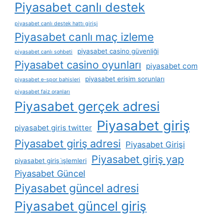
Piyasabet canlı destek
piyasabet canlı destek hattı girişi
Piyasabet canlı maç izleme
piyasabet casino güvenliği
piyasabet canlı sohbeti
Piyasabet casino oyunları
piyasabet com
piyasabet erişim sorunları
piyasabet e-spor bahisleri
piyasabet faiz oranları
Piyasabet gerçek adresi
Piyasabet giriş
piyasabet giris twitter
Piyasabet giriş adresi
Piyasabet Girişi
Piyasabet giriş yap
piyasabet giriş i̇şlemleri
Piyasabet Güncel
Piyasabet güncel adresi
Piyasabet güncel giriş