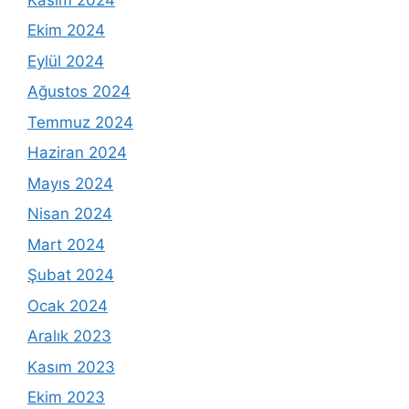
Ekim 2024
Eylül 2024
Ağustos 2024
Temmuz 2024
Haziran 2024
Mayıs 2024
Nisan 2024
Mart 2024
Şubat 2024
Ocak 2024
Aralık 2023
Kasım 2023
Ekim 2023