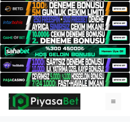
İçeriğe
atla
Menü