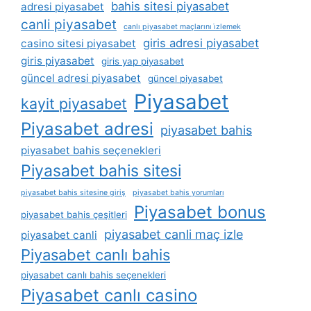
bahis sitesi piyasabet
adresi piyasabet
canli piyasabet
canlı piyasabet maçlarını i̇zlemek
giris adresi piyasabet
casino sitesi piyasabet
giris piyasabet
giris yap piyasabet
güncel adresi piyasabet
güncel piyasabet
Piyasabet
kayit piyasabet
Piyasabet adresi
piyasabet bahis
piyasabet bahis seçenekleri
Piyasabet bahis sitesi
piyasabet bahis sitesine giriş
piyasabet bahis yorumları
Piyasabet bonus
piyasabet bahis çeşitleri
piyasabet canli maç izle
piyasabet canli
Piyasabet canlı bahis
piyasabet canlı bahis seçenekleri
Piyasabet canlı casino