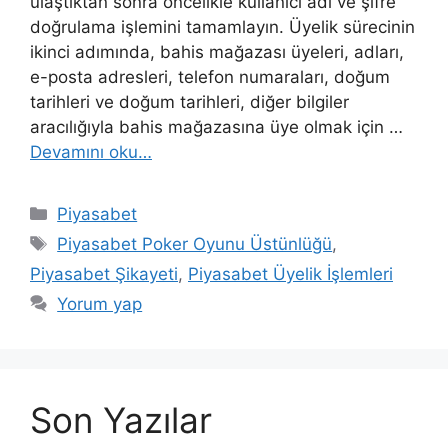
ulaştıktan sonra öncelikle kullanıcı adı ve şifre
doğrulama işlemini tamamlayın. Üyelik sürecinin
ikinci adımında, bahis mağazası üyeleri, adları,
e-posta adresleri, telefon numaraları, doğum
tarihleri ​​ve doğum tarihleri, diğer bilgiler
aracılığıyla bahis mağazasına üye olmak için …
Devamını oku…
Kategoriler
Piyasabet
Etiketler
Piyasabet Poker Oyunu Üstünlüğü
,
Piyasabet Şikayeti
,
Piyasabet Üyelik İşlemleri
Yorum yap
Son Yazılar