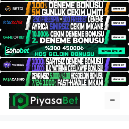
İçeriğe
atla
Menü