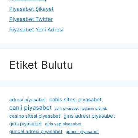
Piyasabet Şikayet
Piyasabet Twitter
Piyasabet Yeni Adresi
Etiket Bulutu
bahis sitesi piyasabet
adresi piyasabet
canli piyasabet
canlı piyasabet maçlarını i̇zlemek
giris adresi piyasabet
casino sitesi piyasabet
giris piyasabet
giris yap piyasabet
güncel adresi piyasabet
güncel piyasabet