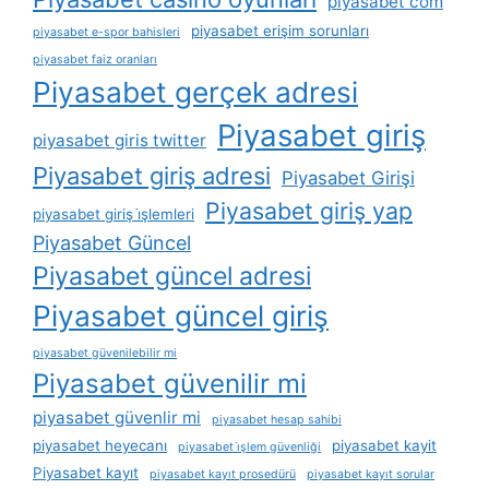
piyasabet com
piyasabet erişim sorunları
piyasabet e-spor bahisleri
piyasabet faiz oranları
Piyasabet gerçek adresi
Piyasabet giriş
piyasabet giris twitter
Piyasabet giriş adresi
Piyasabet Girişi
Piyasabet giriş yap
piyasabet giriş i̇şlemleri
Piyasabet Güncel
Piyasabet güncel adresi
Piyasabet güncel giriş
piyasabet güvenilebilir mi
Piyasabet güvenilir mi
piyasabet güvenlir mi
piyasabet hesap sahibi
piyasabet heyecanı
piyasabet kayit
piyasabet i̇şlem güvenliği
Piyasabet kayıt
piyasabet kayıt prosedürü
piyasabet kayıt sorular