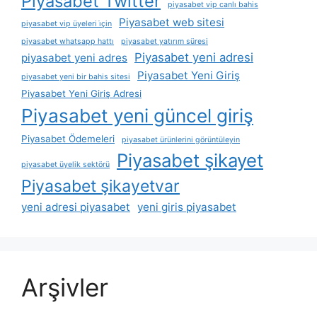
Piyasabet Twitter
piyasabet vip canlı bahis
Piyasabet web sitesi
piyasabet vip üyeleri i̇çin
piyasabet whatsapp hattı
piyasabet yatırım süresi
Piyasabet yeni adresi
piyasabet yeni adres
Piyasabet Yeni Giriş
piyasabet yeni bir bahis sitesi
Piyasabet Yeni Giriş Adresi
Piyasabet yeni güncel giriş
Piyasabet Ödemeleri
piyasabet ürünlerini görüntüleyin
Piyasabet şikayet
piyasabet üyelik sektörü
Piyasabet şikayetvar
yeni adresi piyasabet
yeni giris piyasabet
Arşivler