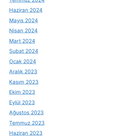
Haziran 2024
Mayıs 2024
Nisan 2024
Mart 2024
Şubat 2024
Ocak 2024
Aralık 2023
Kasım 2023
Ekim 2023
Eylül 2023
Ağustos 2023
Temmuz 2023
Haziran 2023