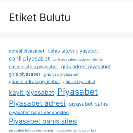
Etiket Bulutu
bahis sitesi piyasabet
adresi piyasabet
canli piyasabet
canlı piyasabet maçlarını i̇zlemek
giris adresi piyasabet
casino sitesi piyasabet
giris piyasabet
giris yap piyasabet
güncel adresi piyasabet
güncel piyasabet
Piyasabet
kayit piyasabet
Piyasabet adresi
piyasabet bahis
piyasabet bahis seçenekleri
Piyasabet bahis sitesi
piyasabet bahis sitesine giriş
piyasabet bahis yorumları