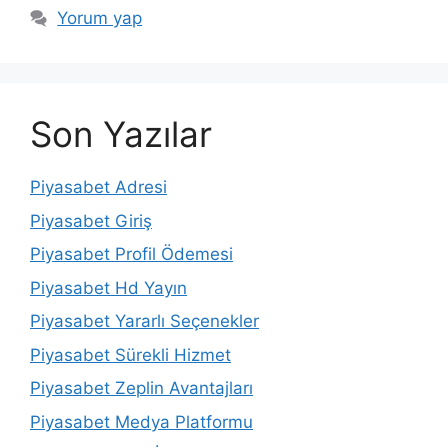
Yorum yap
Son Yazılar
Piyasabet Adresi
Piyasabet Giriş
Piyasabet Profil Ödemesi
Piyasabet Hd Yayın
Piyasabet Yararlı Seçenekler
Piyasabet Sürekli Hizmet
Piyasabet Zeplin Avantajları
Piyasabet Medya Platformu