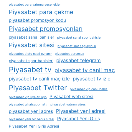
piyasabet para yatırma seçenekleri
Piyasabet para çekme
piyasabet promosyon kodu
Piyasabet promosyonları
piyasabet sanal bahisler
piyasabet sanal spor bahisleri
Piyasabet sitesi
piyasabet slot sağlayıcısı
piyasabet slotu nasıl oynanır
piyasabet sorunsuz
piyasabet telegram
piyasabet spor bahisleri
Piyasabet tv
piyasabet tv canli maç
piyasabet tv canli maç izle
piyasabet tv izle
Piyasabet Twitter
piyasabet vip canlı bahis
Piyasabet web sitesi
piyasabet vip üyeleri i̇çin
piyasabet whatsapp hattı
piyasabet yatırım süresi
Piyasabet yeni adresi
piyasabet yeni adres
Piyasabet Yeni Giriş
piyasabet yeni bir bahis sitesi
Piyasabet Yeni Giriş Adresi