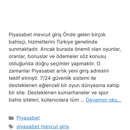
Piyasabet mevcut giriş Önde gelen birçok
bahisçi, hizmetlerini Türkiye genelinde
sunmaktadır. Ancak burada önemli olan oyunlar,
oranlar, bonuslar ve ödemeler söz konusu
olduğunda doğru seçimler yapmaktır. O
zamanlar Piyasabet artık yeni giriş adresini
teklif etmişti. 7/24 güvenlik sistemi ile
desteklenen eğlenceli bir oyun dünyasına sahip
bir site. Desteklenen kumarhaneler ve spor
bahis siteleri, kullanıcılara tüm …
Devamını oku…
Kategoriler
Piyasabet
Etiketler
piyasabet mevcut giriş