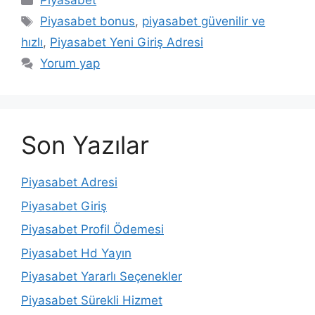
Piyasabet
Etiketler
Piyasabet bonus
,
piyasabet güvenilir ve
hızlı
,
Piyasabet Yeni Giriş Adresi
Yorum yap
Son Yazılar
Piyasabet Adresi
Piyasabet Giriş
Piyasabet Profil Ödemesi
Piyasabet Hd Yayın
Piyasabet Yararlı Seçenekler
Piyasabet Sürekli Hizmet