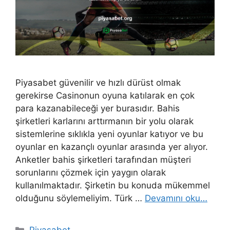
Piyasabet güvenilir ve hızlı dürüst olmak
gerekirse Casinonun oyuna katılarak en çok
para kazanabileceği yer burasıdır. Bahis
şirketleri karlarını arttırmanın bir yolu olarak
sistemlerine sıklıkla yeni oyunlar katıyor ve bu
oyunlar en kazançlı oyunlar arasında yer alıyor.
Anketler bahis şirketleri tarafından müşteri
sorunlarını çözmek için yaygın olarak
kullanılmaktadır. Şirketin bu konuda mükemmel
olduğunu söylemeliyim. Türk …
Devamını oku…
Kategoriler