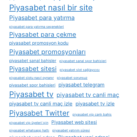
Piyasabet nasıl bir site
Piyasabet para yatırma
piyasabet para yatırma seçenekleri
Piyasabet para çekme
piyasabet promosyon kodu
Piyasabet promosyonları
piyasabet sanal bahisler
piyasabet sanal spor bahisleri
Piyasabet sitesi
piyasabet slot sağlayıcısı
piyasabet slotu nasıl oynanır
piyasabet sorunsuz
piyasabet telegram
piyasabet spor bahisleri
Piyasabet tv
piyasabet tv canli maç
piyasabet tv canli maç izle
piyasabet tv izle
Piyasabet Twitter
piyasabet vip canlı bahis
Piyasabet web sitesi
piyasabet vip üyeleri i̇çin
piyasabet whatsapp hattı
piyasabet yatırım süresi