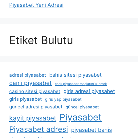
Piyasabet Yeni Adresi
Etiket Bulutu
bahis sitesi piyasabet
adresi piyasabet
canli piyasabet
canlı piyasabet maçlarını i̇zlemek
giris adresi piyasabet
casino sitesi piyasabet
giris piyasabet
giris yap piyasabet
güncel adresi piyasabet
güncel piyasabet
Piyasabet
kayit piyasabet
Piyasabet adresi
piyasabet bahis