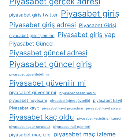
Piyasabet gerçek adresi
Piyasabet giriş
piyasabet giris twitter
Piyasabet giriş adresi
Piyasabet Girişi
Piyasabet giriş yap
piyasabet giriş i̇şlemleri
Piyasabet Güncel
Piyasabet güncel adresi
Piyasabet güncel giriş
piyasabet güvenilebilir mi
Piyasabet güvenilir mi
piyasabet güvenlir mi
piyasabet hesap sahibi
piyasabet heyecanı
piyasabet kayit
piyasabet i̇şlem güvenliği
Piyasabet kayıt
piyasabet kayıt prosedürü
piyasabet kayıt sorular
Piyasabet kaç oldu
piyasabet kesintisiz hizmeti
piyasabet kupon sorunsuz
piyasabet mali i̇şlemleri
piyasabet maç izleme
piyasabet maç izle