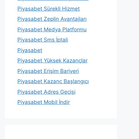
Piyasabet Sürekli Hizmet
Piyasabet Zeplin Avantajları
Piyasabet Medya Platformu
Piyasabet Sms İptali
Piyasabet
Piyasabet Yüksek Kazançlar
Piyasabet Erişim Bariyeri
Piyasabet Kazanç Başlangıcı
Piyasabet Adres Geçişi
Piyasabet Mobil İndir