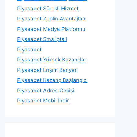
Piyasabet Sürekli Hizmet
Piyasabet Zeplin Avantajları
Piyasabet Medya Platformu
Piyasabet Sms İptali
Piyasabet
Piyasabet Yüksek Kazançlar
Piyasabet Erişim Bariyeri
Piyasabet Kazanç Başlangıcı
Piyasabet Adres Geçişi
Piyasabet Mobil İndir