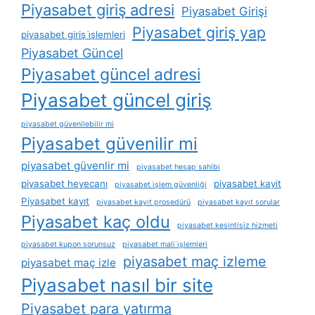
Piyasabet giriş adresi
Piyasabet Girişi
Piyasabet giriş yap
piyasabet giriş i̇şlemleri
Piyasabet Güncel
Piyasabet güncel adresi
Piyasabet güncel giriş
piyasabet güvenilebilir mi
Piyasabet güvenilir mi
piyasabet güvenlir mi
piyasabet hesap sahibi
piyasabet heyecanı
piyasabet kayit
piyasabet i̇şlem güvenliği
Piyasabet kayıt
piyasabet kayıt prosedürü
piyasabet kayıt sorular
Piyasabet kaç oldu
piyasabet kesintisiz hizmeti
piyasabet kupon sorunsuz
piyasabet mali i̇şlemleri
piyasabet maç izleme
piyasabet maç izle
Piyasabet nasıl bir site
Piyasabet para yatırma