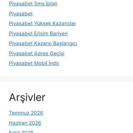
Piyasabet Sms İptali
Piyasabet
Piyasabet Yüksek Kazançlar
Piyasabet Erişim Bariyeri
Piyasabet Kazanç Başlangıcı
Piyasabet Adres Geçişi
Piyasabet Mobil İndir
Arşivler
Temmuz 2026
Haziran 2026
Eylül 2025