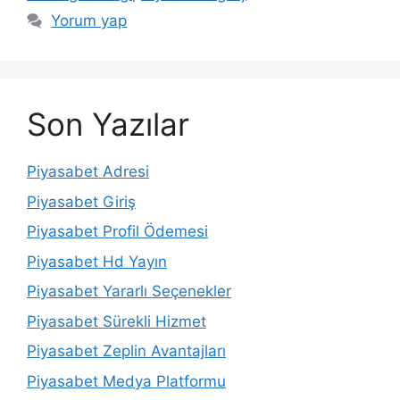
Yorum yap
Son Yazılar
Piyasabet Adresi
Piyasabet Giriş
Piyasabet Profil Ödemesi
Piyasabet Hd Yayın
Piyasabet Yararlı Seçenekler
Piyasabet Sürekli Hizmet
Piyasabet Zeplin Avantajları
Piyasabet Medya Platformu