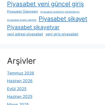
Piyasabet yeni güncel giriş
Piyasabet Ödemeleri
piyasabet ürünlerini görüntüleyin
Piyasabet şikayet
piyasabet üyelik sektörü
Piyasabet şikayetvar
yeni adresi piyasabet
yeni giris piyasabet
Arşivler
Temmuz 2026
Haziran 2026
Eylül 2025
Haziran 2025
Mayıs 2025