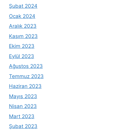
Şubat 2024
Ocak 2024
Aralık 2023
Kasım 2023
Ekim 2023
Eylül 2023
Ağustos 2023
Temmuz 2023
Haziran 2023
Mayıs 2023
Nisan 2023
Mart 2023
Şubat 2023