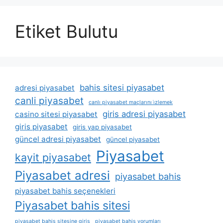
Etiket Bulutu
bahis sitesi piyasabet
adresi piyasabet
canli piyasabet
canlı piyasabet maçlarını i̇zlemek
giris adresi piyasabet
casino sitesi piyasabet
giris piyasabet
giris yap piyasabet
güncel adresi piyasabet
güncel piyasabet
Piyasabet
kayit piyasabet
Piyasabet adresi
piyasabet bahis
piyasabet bahis seçenekleri
Piyasabet bahis sitesi
piyasabet bahis sitesine giriş
piyasabet bahis yorumları