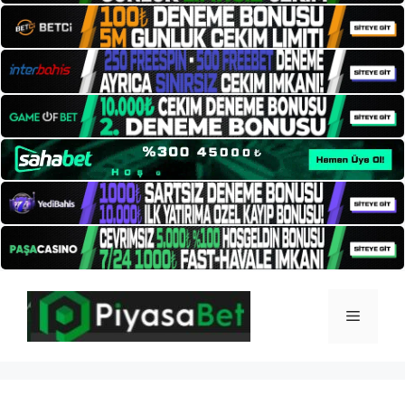
İçeriğe
atla
Menü