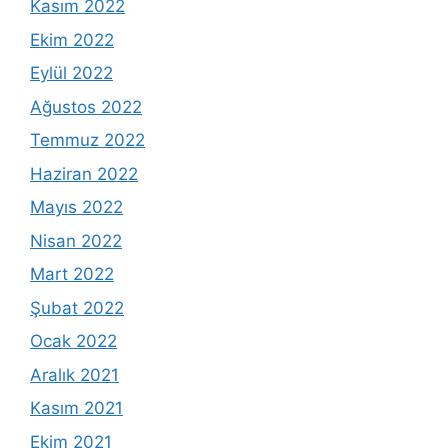
Kasım 2022
Ekim 2022
Eylül 2022
Ağustos 2022
Temmuz 2022
Haziran 2022
Mayıs 2022
Nisan 2022
Mart 2022
Şubat 2022
Ocak 2022
Aralık 2021
Kasım 2021
Ekim 2021