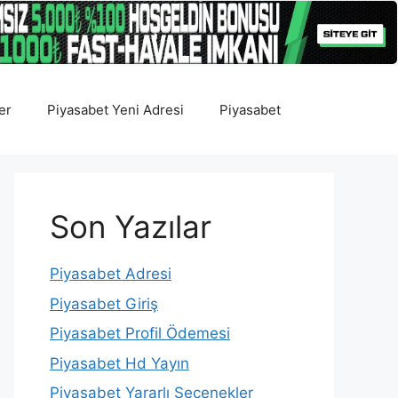
er
Piyasabet Yeni Adresi
Piyasabet
Son Yazılar
Piyasabet Adresi
Piyasabet Giriş
Piyasabet Profil Ödemesi
Piyasabet Hd Yayın
Piyasabet Yararlı Seçenekler