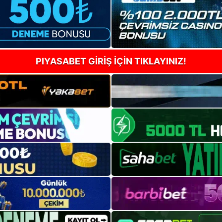
PIYASABET GİRİŞ İÇİN TIKLAYINIZ!