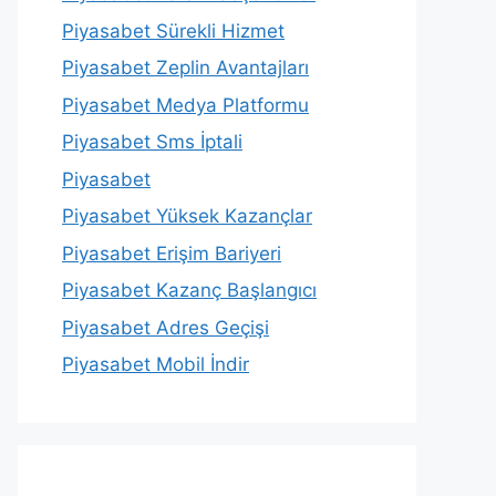
Piyasabet Sürekli Hizmet
Piyasabet Zeplin Avantajları
Piyasabet Medya Platformu
Piyasabet Sms İptali
Piyasabet
Piyasabet Yüksek Kazançlar
Piyasabet Erişim Bariyeri
Piyasabet Kazanç Başlangıcı
Piyasabet Adres Geçişi
Piyasabet Mobil İndir