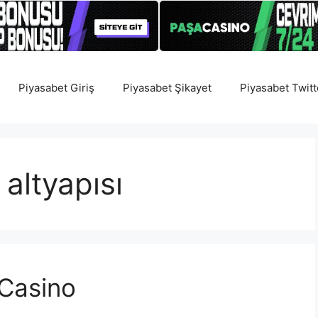
Piyasabet Giriş
Piyasabet Şikayet
Piyasabet Twitt
altyapısı
 Casino