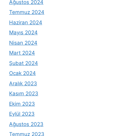
Ağustos 2024
Temmuz 2024
Haziran 2024
Mayıs 2024
Nisan 2024
Mart 2024
Şubat 2024
Ocak 2024
Aralık 2023
Kasım 2023
Ekim 2023
Eylül 2023
Ağustos 2023
Temmuz 2023