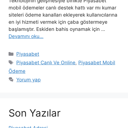
Teknolojinin gelişmesiyle birlikte Piyasabet
mobil ödemeler canlı destek hattı var mı kumar
siteleri ödeme kanalları ekleyerek kullanıcılarına
en iyi hizmeti vermek için çaba göstermeye
başlamıştır. Eskiden bahis oynamak için …
Devamını oku…
Kategoriler
Piyasabet
Etiketler
Piyasabet Canlı Ve Online
,
Piyasabet Mobil
Ödeme
Yorum yap
Son Yazılar