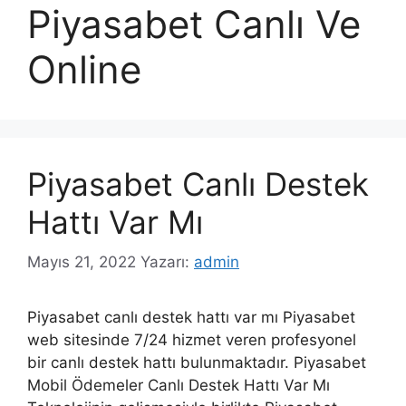
Piyasabet Canlı Ve
Online
Piyasabet Canlı Destek
Hattı Var Mı
Mayıs 21, 2022
Yazarı:
admin
Piyasabet canlı destek hattı var mı Piyasabet
web sitesinde 7/24 hizmet veren profesyonel
bir canlı destek hattı bulunmaktadır. Piyasabet
Mobil Ödemeler Canlı Destek Hattı Var Mı