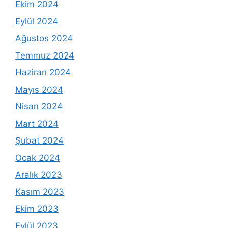
Ekim 2024
Eylül 2024
Ağustos 2024
Temmuz 2024
Haziran 2024
Mayıs 2024
Nisan 2024
Mart 2024
Şubat 2024
Ocak 2024
Aralık 2023
Kasım 2023
Ekim 2023
Eylül 2023