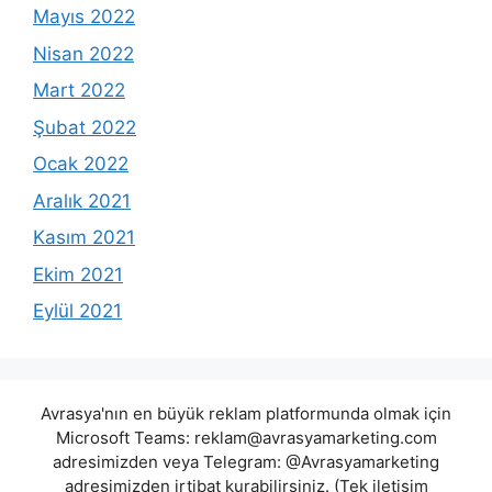
Mayıs 2022
Nisan 2022
Mart 2022
Şubat 2022
Ocak 2022
Aralık 2021
Kasım 2021
Ekim 2021
Eylül 2021
Avrasya'nın en büyük reklam platformunda olmak için
Microsoft Teams:
reklam@avrasyamarketing.com
adresimizden veya Telegram: @Avrasyamarketing
adresimizden irtibat kurabilirsiniz. (Tek iletişim