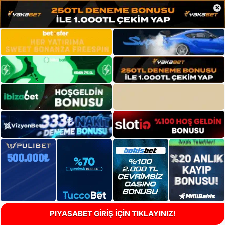
×
PIYASABET GİRİŞ İÇİN TIKLAYINIZ!