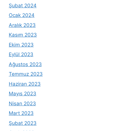
Şubat 2024
Ocak 2024
Aralık 2023
Kasım 2023
Ekim 2023
Eylül 2023
Ağustos 2023
Temmuz 2023
Haziran 2023
Mayıs 2023
Nisan 2023
Mart 2023
Şubat 2023