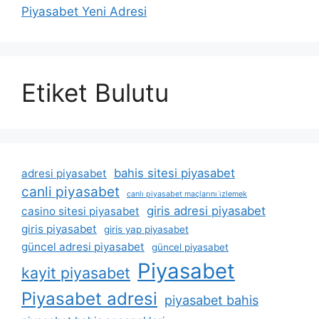
Piyasabet Yeni Adresi
Etiket Bulutu
bahis sitesi piyasabet
adresi piyasabet
canli piyasabet
canlı piyasabet maçlarını i̇zlemek
giris adresi piyasabet
casino sitesi piyasabet
giris piyasabet
giris yap piyasabet
güncel adresi piyasabet
güncel piyasabet
Piyasabet
kayit piyasabet
Piyasabet adresi
piyasabet bahis