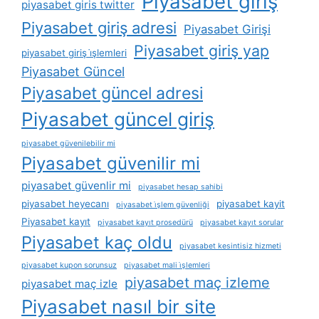
Piyasabet giriş
piyasabet giris twitter
Piyasabet giriş adresi
Piyasabet Girişi
Piyasabet giriş yap
piyasabet giriş i̇şlemleri
Piyasabet Güncel
Piyasabet güncel adresi
Piyasabet güncel giriş
piyasabet güvenilebilir mi
Piyasabet güvenilir mi
piyasabet güvenlir mi
piyasabet hesap sahibi
piyasabet heyecanı
piyasabet kayit
piyasabet i̇şlem güvenliği
Piyasabet kayıt
piyasabet kayıt prosedürü
piyasabet kayıt sorular
Piyasabet kaç oldu
piyasabet kesintisiz hizmeti
piyasabet kupon sorunsuz
piyasabet mali i̇şlemleri
piyasabet maç izleme
piyasabet maç izle
Piyasabet nasıl bir site