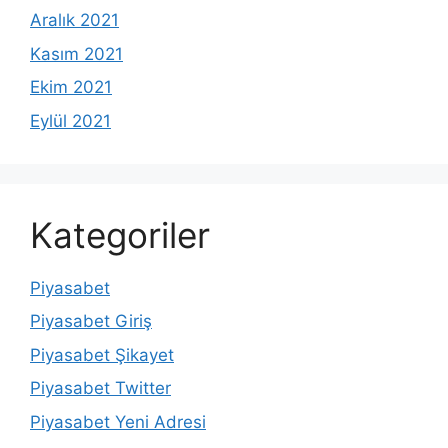
Aralık 2021
Kasım 2021
Ekim 2021
Eylül 2021
Kategoriler
Piyasabet
Piyasabet Giriş
Piyasabet Şikayet
Piyasabet Twitter
Piyasabet Yeni Adresi