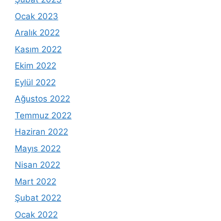
Ocak 2023
Aralık 2022
Kasım 2022
Ekim 2022
Eylül 2022
Ağustos 2022
Temmuz 2022
Haziran 2022
Mayıs 2022
Nisan 2022
Mart 2022
Şubat 2022
Ocak 2022