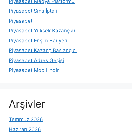
Piyasabet Medya Platformu
Piyasabet Sms İptali
Piyasabet
Piyasabet Yüksek Kazançlar
Piyasabet Erişim Bariyeri
Piyasabet Kazanç Başlangıcı
Piyasabet Adres Geçişi
Piyasabet Mobil İndir
Arşivler
Temmuz 2026
Haziran 2026