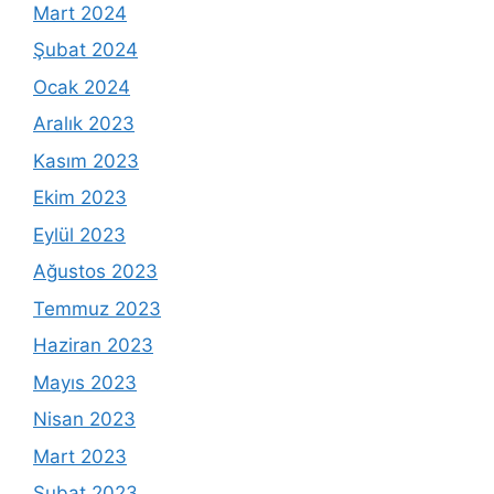
Mart 2024
Şubat 2024
Ocak 2024
Aralık 2023
Kasım 2023
Ekim 2023
Eylül 2023
Ağustos 2023
Temmuz 2023
Haziran 2023
Mayıs 2023
Nisan 2023
Mart 2023
Şubat 2023