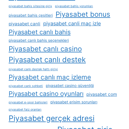
piyasabet bahis sitesine giriş
piyasabet bahis yorumları
Piyasabet bonus
piyasabet bahis çeşitleri
piyasabet canli maç izle
piyasabet canli
Piyasabet canlı bahis
piyasabet canlı bahis seçenekleri
Piyasabet canlı casino
Piyasabet canlı destek
piyasabet canlı destek hattı girişi
Piyasabet canlı maç izleme
piyasabet casino güvenliği
piyasabet canlı sohbeti
Piyasabet casino oyunları
piyasabet com
piyasabet erişim sorunları
piyasabet e-spor bahisleri
piyasabet faiz oranları
Piyasabet gerçek adresi