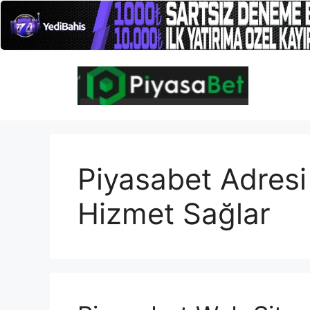
İçeriğe
atla
Piyasabet Adresi 
Hizmet Sağlar