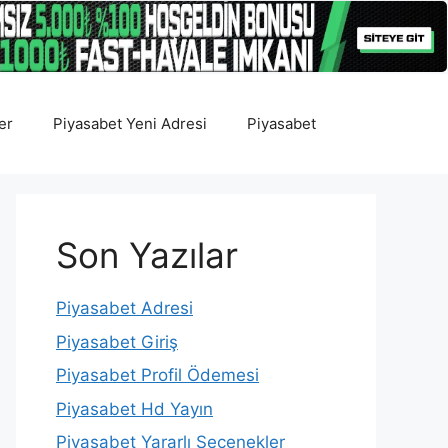
er
Piyasabet Yeni Adresi
Piyasabet
Son Yazılar
Piyasabet Adresi
Piyasabet Giriş
Piyasabet Profil Ödemesi
Piyasabet Hd Yayın
Piyasabet Yararlı Seçenekler