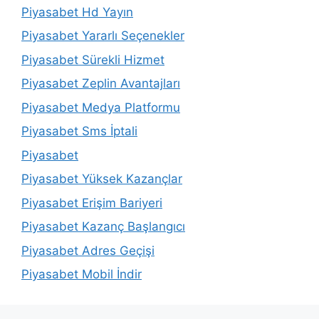
Piyasabet Hd Yayın
Piyasabet Yararlı Seçenekler
Piyasabet Sürekli Hizmet
Piyasabet Zeplin Avantajları
Piyasabet Medya Platformu
Piyasabet Sms İptali
Piyasabet
Piyasabet Yüksek Kazançlar
Piyasabet Erişim Bariyeri
Piyasabet Kazanç Başlangıcı
Piyasabet Adres Geçişi
Piyasabet Mobil İndir