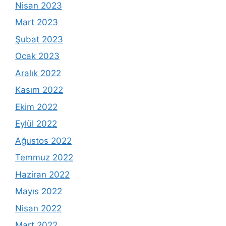
Nisan 2023
Mart 2023
Şubat 2023
Ocak 2023
Aralık 2022
Kasım 2022
Ekim 2022
Eylül 2022
Ağustos 2022
Temmuz 2022
Haziran 2022
Mayıs 2022
Nisan 2022
Mart 2022