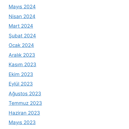
Mayıs 2024
Nisan 2024
Mart 2024
Şubat 2024
Ocak 2024
Aralık 2023
Kasım 2023
Ekim 2023
Eylül 2023
Ağustos 2023
Temmuz 2023
Haziran 2023
Mayıs 2023