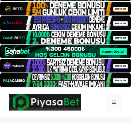
İçeriğe
atla
Menü