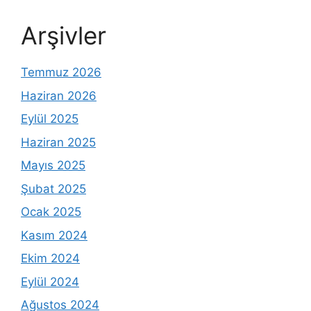
Arşivler
Temmuz 2026
Haziran 2026
Eylül 2025
Haziran 2025
Mayıs 2025
Şubat 2025
Ocak 2025
Kasım 2024
Ekim 2024
Eylül 2024
Ağustos 2024