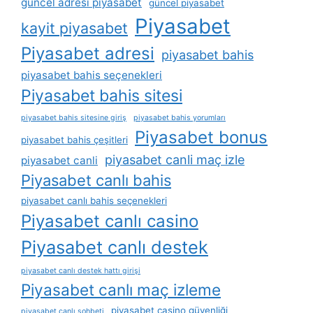
güncel adresi piyasabet
güncel piyasabet
Piyasabet
kayit piyasabet
Piyasabet adresi
piyasabet bahis
piyasabet bahis seçenekleri
Piyasabet bahis sitesi
piyasabet bahis sitesine giriş
piyasabet bahis yorumları
Piyasabet bonus
piyasabet bahis çeşitleri
piyasabet canli maç izle
piyasabet canli
Piyasabet canlı bahis
piyasabet canlı bahis seçenekleri
Piyasabet canlı casino
Piyasabet canlı destek
piyasabet canlı destek hattı girişi
Piyasabet canlı maç izleme
piyasabet casino güvenliği
piyasabet canlı sohbeti