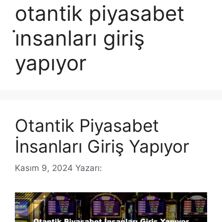
otantik piyasabet
i̇nsanları giriş
yapıyor
Otantik Piyasabet
İnsanları Giriş Yapıyor
Kasım 9, 2024
Yazarı: