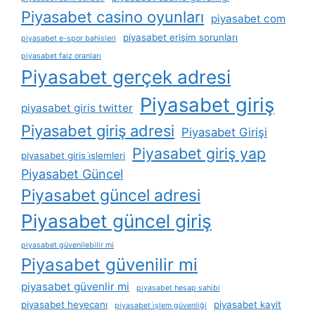
Piyasabet casino oyunları
piyasabet com
piyasabet erişim sorunları
piyasabet e-spor bahisleri
piyasabet faiz oranları
Piyasabet gerçek adresi
Piyasabet giriş
piyasabet giris twitter
Piyasabet giriş adresi
Piyasabet Girişi
Piyasabet giriş yap
piyasabet giriş i̇şlemleri
Piyasabet Güncel
Piyasabet güncel adresi
Piyasabet güncel giriş
piyasabet güvenilebilir mi
Piyasabet güvenilir mi
piyasabet güvenlir mi
piyasabet hesap sahibi
piyasabet heyecanı
piyasabet kayit
piyasabet i̇şlem güvenliği