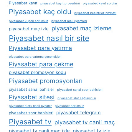
Piyasabet kayıt
piyasabet kayıt prosedürü
piyasabet kayıt sorular
Piyasabet kaç oldu
piyasabet kesintisiz hizmeti
piyasabet kupon sorunsuz
piyasabet mali i̇şlemleri
piyasabet maç izleme
piyasabet maç izle
Piyasabet nasıl bir site
Piyasabet para yatırma
piyasabet para yatırma seçenekleri
Piyasabet para çekme
piyasabet promosyon kodu
Piyasabet promosyonları
piyasabet sanal bahisler
piyasabet sanal spor bahisleri
Piyasabet sitesi
piyasabet slot sağlayıcısı
piyasabet slotu nasıl oynanır
piyasabet sorunsuz
piyasabet telegram
piyasabet spor bahisleri
Piyasabet tv
piyasabet tv canli maç
piyasabet tv canli maç izle
piyasabet tv izle