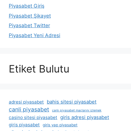
Piyasabet Giriş
Piyasabet Şikayet
Piyasabet Twitter
Piyasabet Yeni Adresi
Etiket Bulutu
bahis sitesi piyasabet
adresi piyasabet
canli piyasabet
canlı piyasabet maçlarını i̇zlemek
giris adresi piyasabet
casino sitesi piyasabet
giris piyasabet
giris yap piyasabet