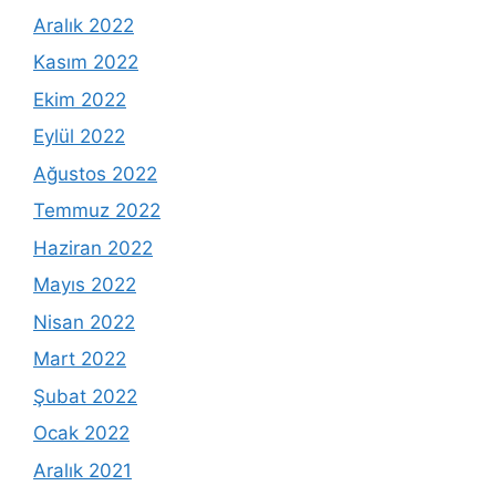
Aralık 2022
Kasım 2022
Ekim 2022
Eylül 2022
Ağustos 2022
Temmuz 2022
Haziran 2022
Mayıs 2022
Nisan 2022
Mart 2022
Şubat 2022
Ocak 2022
Aralık 2021