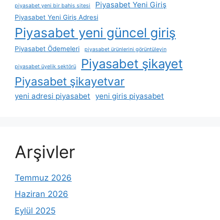
Piyasabet Yeni Giriş
piyasabet yeni bir bahis sitesi
Piyasabet Yeni Giriş Adresi
Piyasabet yeni güncel giriş
Piyasabet Ödemeleri
piyasabet ürünlerini görüntüleyin
Piyasabet şikayet
piyasabet üyelik sektörü
Piyasabet şikayetvar
yeni adresi piyasabet
yeni giris piyasabet
Arşivler
Temmuz 2026
Haziran 2026
Eylül 2025