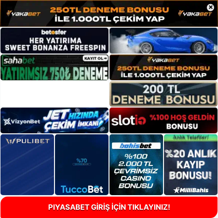
×
PIYASABET GİRİŞ İÇİN TIKLAYINIZ!