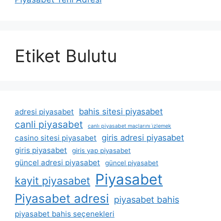
Etiket Bulutu
bahis sitesi piyasabet
adresi piyasabet
canli piyasabet
canlı piyasabet maçlarını i̇zlemek
giris adresi piyasabet
casino sitesi piyasabet
giris piyasabet
giris yap piyasabet
güncel adresi piyasabet
güncel piyasabet
Piyasabet
kayit piyasabet
Piyasabet adresi
piyasabet bahis
piyasabet bahis seçenekleri