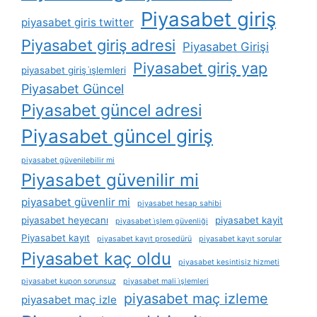
Piyasabet giriş
piyasabet giris twitter
Piyasabet giriş adresi
Piyasabet Girişi
Piyasabet giriş yap
piyasabet giriş i̇şlemleri
Piyasabet Güncel
Piyasabet güncel adresi
Piyasabet güncel giriş
piyasabet güvenilebilir mi
Piyasabet güvenilir mi
piyasabet güvenlir mi
piyasabet hesap sahibi
piyasabet heyecanı
piyasabet kayit
piyasabet i̇şlem güvenliği
Piyasabet kayıt
piyasabet kayıt prosedürü
piyasabet kayıt sorular
Piyasabet kaç oldu
piyasabet kesintisiz hizmeti
piyasabet kupon sorunsuz
piyasabet mali i̇şlemleri
piyasabet maç izleme
piyasabet maç izle