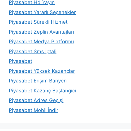
Piyasabet Hd Yayın
Piyasabet Yararlı Seçenekler
Piyasabet Sürekli Hizmet
Piyasabet Zeplin Avantajları
Piyasabet Medya Platformu
Piyasabet Sms İptali
Piyasabet
Piyasabet Yüksek Kazançlar
Piyasabet Erişim Bariyeri
Piyasabet Kazanç Başlangıcı
Piyasabet Adres Geçişi
Piyasabet Mobil İndir