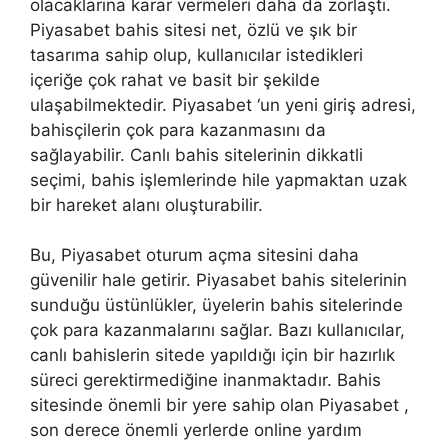
olacaklarına karar vermeleri daha da zorlaştı.
Piyasabet bahis sitesi net, özlü ve şık bir
tasarıma sahip olup, kullanıcılar istedikleri
içeriğe çok rahat ve basit bir şekilde
ulaşabilmektedir. Piyasabet ‘un yeni giriş adresi,
bahisçilerin çok para kazanmasını da
sağlayabilir. Canlı bahis sitelerinin dikkatli
seçimi, bahis işlemlerinde hile yapmaktan uzak
bir hareket alanı oluşturabilir.
Bu, Piyasabet oturum açma sitesini daha
güvenilir hale getirir. Piyasabet bahis sitelerinin
sunduğu üstünlükler, üyelerin bahis sitelerinde
çok para kazanmalarını sağlar. Bazı kullanıcılar,
canlı bahislerin sitede yapıldığı için bir hazırlık
süreci gerektirmediğine inanmaktadır. Bahis
sitesinde önemli bir yere sahip olan Piyasabet ,
son derece önemli yerlerde online yardım