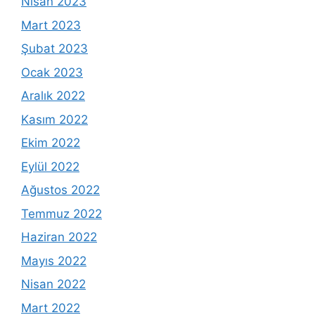
Nisan 2023
Mart 2023
Şubat 2023
Ocak 2023
Aralık 2022
Kasım 2022
Ekim 2022
Eylül 2022
Ağustos 2022
Temmuz 2022
Haziran 2022
Mayıs 2022
Nisan 2022
Mart 2022