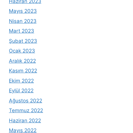
Haziran 2023
Mayıs 2023
Nisan 2023
Mart 2023
Şubat 2023
Ocak 2023
Aralık 2022
Kasım 2022
Ekim 2022
Eylül 2022
Ağustos 2022
Temmuz 2022
Haziran 2022
Mayıs 2022