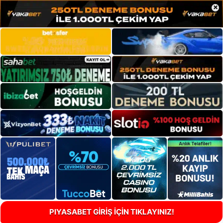
×
PIYASABET GİRİŞ İÇİN TIKLAYINIZ!