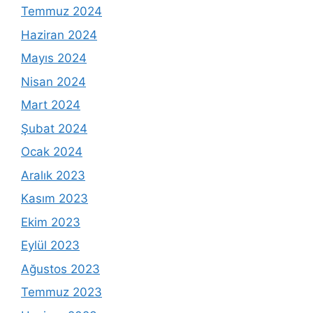
Temmuz 2024
Haziran 2024
Mayıs 2024
Nisan 2024
Mart 2024
Şubat 2024
Ocak 2024
Aralık 2023
Kasım 2023
Ekim 2023
Eylül 2023
Ağustos 2023
Temmuz 2023