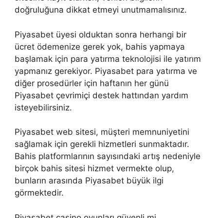
doğruluğuna dikkat etmeyi unutmamalısınız.
Piyasabet üyesi olduktan sonra herhangi bir
ücret ödemenize gerek yok, bahis yapmaya
başlamak için para yatırma teknolojisi ile yatırım
yapmanız gerekiyor. Piyasabet para yatırma ve
diğer prosedürler için haftanın her günü
Piyasabet çevrimiçi destek hattından yardım
isteyebilirsiniz.
Piyasabet web sitesi, müşteri memnuniyetini
sağlamak için gerekli hizmetleri sunmaktadır.
Bahis platformlarının sayısındaki artış nedeniyle
birçok bahis sitesi hizmet vermekte olup,
bunların arasında Piyasabet büyük ilgi
görmektedir.
Piyasabet casino oyunları güvenli mi