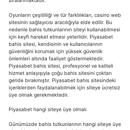
sıralanmaktadır.
Oyunların çeşitliliği ve tür farklılıkları, casino web
sitesinin sağlayıcısı aracılığıyla elde edilir. Bu
nedenle bahis tutkunlarının siteyi kullanabilmesi
için keyfi hareket etmesi yeterlidir. Piyasabet
bahis sitesi, kendisinin ve kullanıcılarının
güvenliğini korumak için yüksek güvenlik
önlemleri altında faaliyet göstermektedir.
Piyasabet bahis sitesi, profesyonel ve kaliteli
hizmet anlayışıyla çoğu bahis sitesini çoktan
geride bırakmıştır. Piyasabet bahis sitesindeki
içeriklerden faydalanabilmek için siteye ücretsiz
üye olmak gerekmektedir.
Piyasabet hangi siteye üye olmalı
Günümüzde bahis tutkunlarının hangi siteye üye