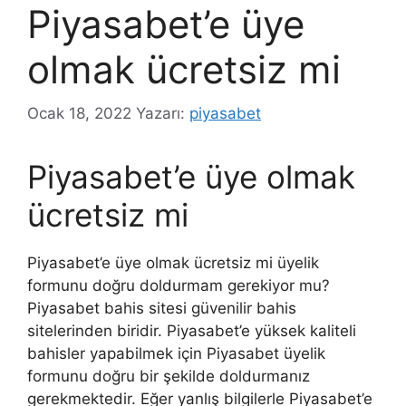
Piyasabet’e üye
olmak ücretsiz mi
Ocak 18, 2022
Yazarı:
piyasabet
Piyasabet’e üye olmak
ücretsiz mi
Piyasabet’e üye olmak ücretsiz mi üyelik
formunu doğru doldurmam gerekiyor mu?
Piyasabet bahis sitesi güvenilir bahis
sitelerinden biridir. Piyasabet’e yüksek kaliteli
bahisler yapabilmek için Piyasabet üyelik
formunu doğru bir şekilde doldurmanız
gerekmektedir. Eğer yanlış bilgilerle Piyasabet’e