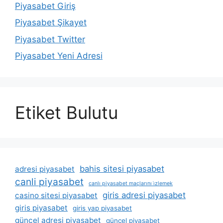
Piyasabet Giriş
Piyasabet Şikayet
Piyasabet Twitter
Piyasabet Yeni Adresi
Etiket Bulutu
bahis sitesi piyasabet
adresi piyasabet
canli piyasabet
canlı piyasabet maçlarını i̇zlemek
giris adresi piyasabet
casino sitesi piyasabet
giris piyasabet
giris yap piyasabet
güncel adresi piyasabet
güncel piyasabet