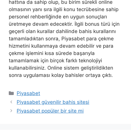
hattına da sahip olup, bu birim sürekli online
olmasının yanı sıra ilgili konu tecrübesine sahip
personel rehberliğinde en uygun sonuçları
üretmeye devam edecektir. İlgili bonus türü için
geçerli olan kurallar dahilinde bahis kurallarını
tamamladıktan sonra, Piyasabet para çekme
hizmetini kullanmaya devam edebilir ve para
çekme işlemini kısa sürede başarıyla
tamamlamak için birçok farklı teknolojiyi
kullanabilirsiniz. Online sistem geliştirildikten
sonra uygulaması kolay bahisler ortaya çıktı.
Kategoriler
Piyasabet
Piyasabet güvenilir bahis sitesi
Piyasabet popüler bir site mi