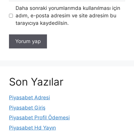
Daha sonraki yorumlarımda kullanılması için
adım, e-posta adresim ve site adresim bu
tarayıcıya kaydedilsin.
Son Yazılar
Piyasabet Adresi
Piyasabet Giriş
Piyasabet Profil Ödemesi
Piyasabet Hd Yayın