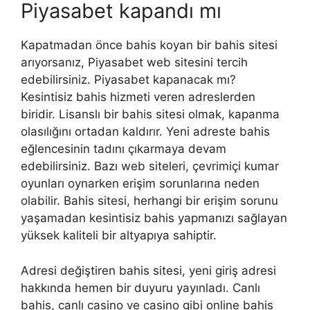
Piyasabet kapandı mı
Kapatmadan önce bahis koyan bir bahis sitesi
arıyorsanız, Piyasabet web sitesini tercih
edebilirsiniz. Piyasabet kapanacak mı?
Kesintisiz bahis hizmeti veren adreslerden
biridir. Lisanslı bir bahis sitesi olmak, kapanma
olasılığını ortadan kaldırır. Yeni adreste bahis
eğlencesinin tadını çıkarmaya devam
edebilirsiniz. Bazı web siteleri, çevrimiçi kumar
oyunları oynarken erişim sorunlarına neden
olabilir. Bahis sitesi, herhangi bir erişim sorunu
yaşamadan kesintisiz bahis yapmanızı sağlayan
yüksek kaliteli bir altyapıya sahiptir.
Adresi değiştiren bahis sitesi, yeni giriş adresi
hakkında hemen bir duyuru yayınladı. Canlı
bahis, canlı casino ve casino gibi online bahis