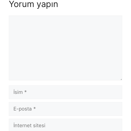
Yorum yapın
Yorum
İsim
E-
posta
İnternet
sitesi