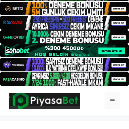
İçeriğe
atla
Menü