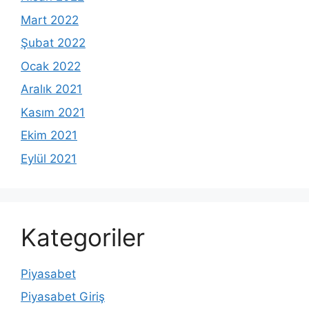
Mart 2022
Şubat 2022
Ocak 2022
Aralık 2021
Kasım 2021
Ekim 2021
Eylül 2021
Kategoriler
Piyasabet
Piyasabet Giriş