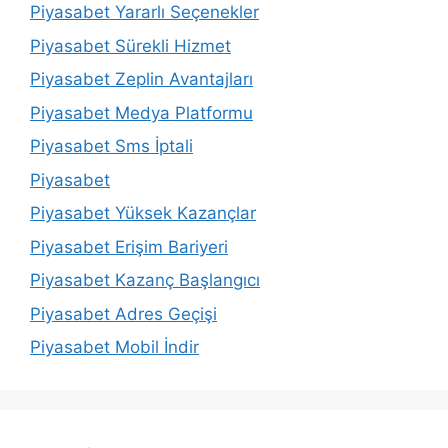
Piyasabet Yararlı Seçenekler
Piyasabet Sürekli Hizmet
Piyasabet Zeplin Avantajları
Piyasabet Medya Platformu
Piyasabet Sms İptali
Piyasabet
Piyasabet Yüksek Kazançlar
Piyasabet Erişim Bariyeri
Piyasabet Kazanç Başlangıcı
Piyasabet Adres Geçişi
Piyasabet Mobil İndir