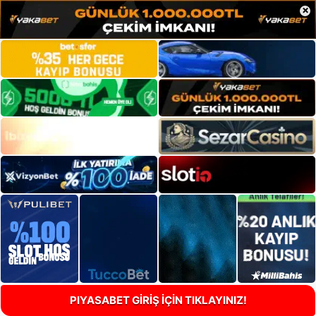
×
PIYASABET GİRİŞ İÇİN TIKLAYINIZ!