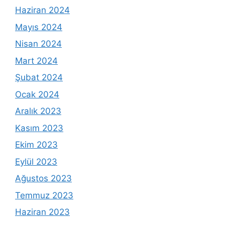
Haziran 2024
Mayıs 2024
Nisan 2024
Mart 2024
Şubat 2024
Ocak 2024
Aralık 2023
Kasım 2023
Ekim 2023
Eylül 2023
Ağustos 2023
Temmuz 2023
Haziran 2023