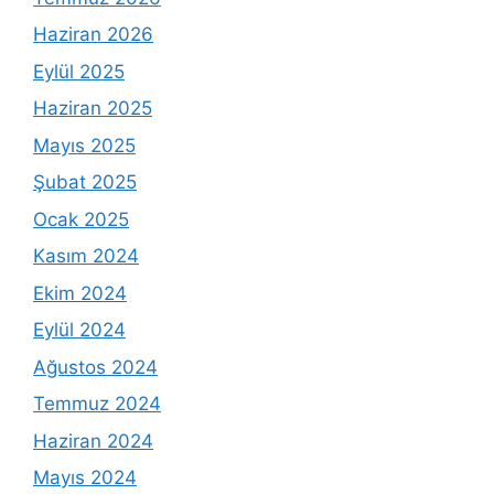
Haziran 2026
Eylül 2025
Haziran 2025
Mayıs 2025
Şubat 2025
Ocak 2025
Kasım 2024
Ekim 2024
Eylül 2024
Ağustos 2024
Temmuz 2024
Haziran 2024
Mayıs 2024