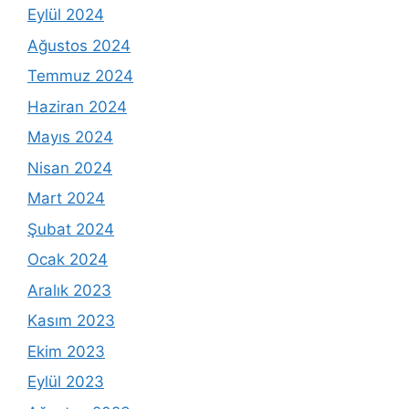
Eylül 2024
Ağustos 2024
Temmuz 2024
Haziran 2024
Mayıs 2024
Nisan 2024
Mart 2024
Şubat 2024
Ocak 2024
Aralık 2023
Kasım 2023
Ekim 2023
Eylül 2023