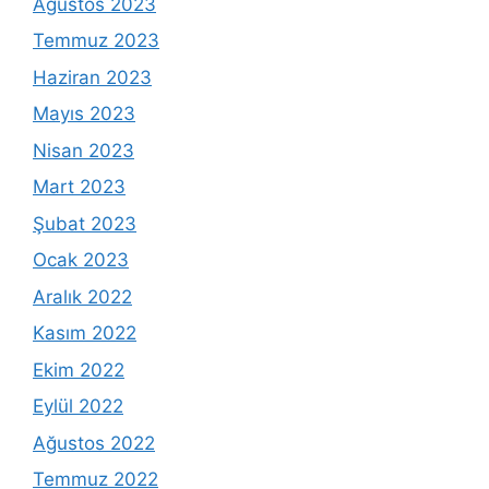
Ağustos 2023
Temmuz 2023
Haziran 2023
Mayıs 2023
Nisan 2023
Mart 2023
Şubat 2023
Ocak 2023
Aralık 2022
Kasım 2022
Ekim 2022
Eylül 2022
Ağustos 2022
Temmuz 2022