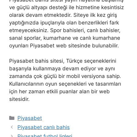
ve güçlü altyapı desteği ile hizmetine kesintisiz
olarak devam etmektedir. Siteye ilk kez giriş
yaptığınızda ipuçlarıyla olan benzerlikleri fark
etmeyeceksiniz. Spor bahisleri, canlı bahisler,
sanal sporlar, kumarhane ve canlı kumarhane
oyunları Piyasabet web sitesinde bulunabilir.
Piyasabet bahis sitesi, Türkçe seçeneklerini
başarıyla kullanmaya devam ediyor ve aynı
zamanda çok güçlü bir mobil versiyona sahip.
Kullanıcılarının oyun seçenekleri ve tasarımları
için her zaman etkili puanlar alan bir web
sitesidir.
Kategoriler
Piyasabet
Piyasabet canlı bahis
Piyasabet futbol ligleri