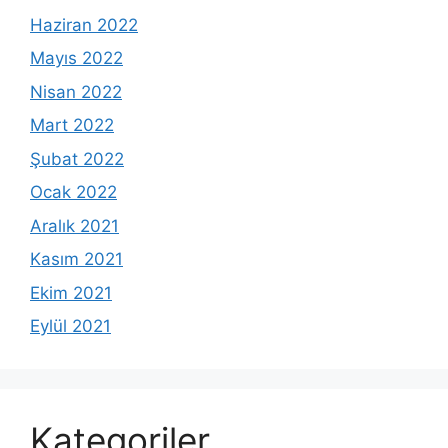
Haziran 2022
Mayıs 2022
Nisan 2022
Mart 2022
Şubat 2022
Ocak 2022
Aralık 2021
Kasım 2021
Ekim 2021
Eylül 2021
Kategoriler