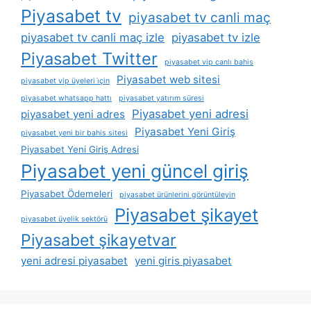
Piyasabet tv
piyasabet tv canli maç
piyasabet tv canli maç izle
piyasabet tv izle
Piyasabet Twitter
piyasabet vip canlı bahis
Piyasabet web sitesi
piyasabet vip üyeleri i̇çin
piyasabet whatsapp hattı
piyasabet yatırım süresi
Piyasabet yeni adresi
piyasabet yeni adres
Piyasabet Yeni Giriş
piyasabet yeni bir bahis sitesi
Piyasabet Yeni Giriş Adresi
Piyasabet yeni güncel giriş
Piyasabet Ödemeleri
piyasabet ürünlerini görüntüleyin
Piyasabet şikayet
piyasabet üyelik sektörü
Piyasabet şikayetvar
yeni adresi piyasabet
yeni giris piyasabet