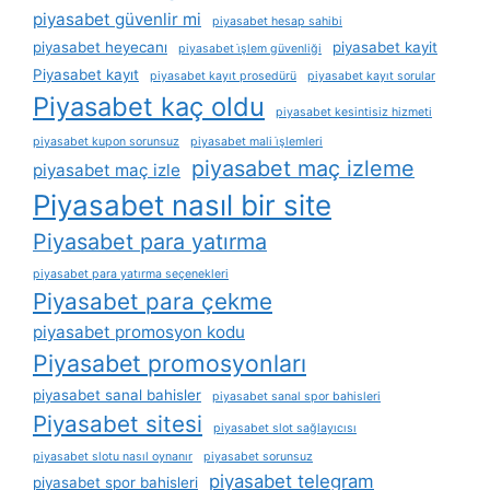
piyasabet güvenlir mi
piyasabet hesap sahibi
piyasabet heyecanı
piyasabet kayit
piyasabet i̇şlem güvenliği
Piyasabet kayıt
piyasabet kayıt prosedürü
piyasabet kayıt sorular
Piyasabet kaç oldu
piyasabet kesintisiz hizmeti
piyasabet kupon sorunsuz
piyasabet mali i̇şlemleri
piyasabet maç izleme
piyasabet maç izle
Piyasabet nasıl bir site
Piyasabet para yatırma
piyasabet para yatırma seçenekleri
Piyasabet para çekme
piyasabet promosyon kodu
Piyasabet promosyonları
piyasabet sanal bahisler
piyasabet sanal spor bahisleri
Piyasabet sitesi
piyasabet slot sağlayıcısı
piyasabet slotu nasıl oynanır
piyasabet sorunsuz
piyasabet telegram
piyasabet spor bahisleri