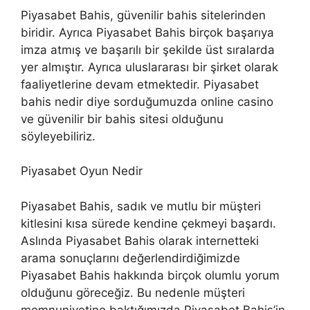
Piyasabet Bahis, güvenilir bahis sitelerinden
biridir. Ayrıca Piyasabet Bahis birçok başarıya
imza atmış ve başarılı bir şekilde üst sıralarda
yer almıştır. Ayrıca uluslararası bir şirket olarak
faaliyetlerine devam etmektedir. Piyasabet
bahis nedir diye sorduğumuzda online casino
ve güvenilir bir bahis sitesi olduğunu
söyleyebiliriz.
Piyasabet Oyun Nedir
Piyasabet Bahis, sadık ve mutlu bir müşteri
kitlesini kısa sürede kendine çekmeyi başardı.
Aslında Piyasabet Bahis olarak internetteki
arama sonuçlarını değerlendirdiğimizde
Piyasabet Bahis hakkında birçok olumlu yorum
olduğunu göreceğiz. Bu nedenle müşteri
memnuniyetine baktığımızda Piyasabet Bahis’in