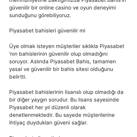
güvenilir bir online casino ve oyun deneyimi
sunduğunu görebiliyoruz.
Piyasabet bahisleri güvenilir mi
Üye olmak isteyen müşteriler sıklıkla Piyasabet
‘nın bahislerinin güvenilir olup olmadığını
soruyor. Aslında Piyasabet Bahis, tamamen
yasal ve güvenilir bir bahis sitesi olduğunu
belirtti.
Piyasabet bahislerinin lisanslı olup olmadığı da
bir diğer yaygın sorudur. Bu lisans sayesinde
Piyasabet her yıl düzenli olarak
denetlenmektedir. Bu sayede müşterilerine
ihtiyaç duydukları güveni sağlar.