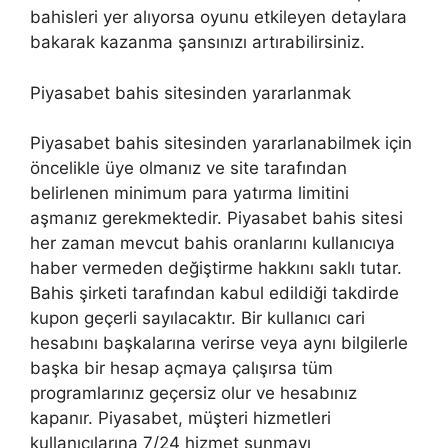
bahisleri yer alıyorsa oyunu etkileyen detaylara
bakarak kazanma şansınızı artırabilirsiniz.
Piyasabet bahis sitesinden yararlanmak
Piyasabet bahis sitesinden yararlanabilmek için
öncelikle üye olmanız ve site tarafından
belirlenen minimum para yatırma limitini
aşmanız gerekmektedir. Piyasabet bahis sitesi
her zaman mevcut bahis oranlarını kullanıcıya
haber vermeden değiştirme hakkını saklı tutar.
Bahis şirketi tarafından kabul edildiği takdirde
kupon geçerli sayılacaktır. Bir kullanıcı cari
hesabını başkalarına verirse veya aynı bilgilerle
başka bir hesap açmaya çalışırsa tüm
programlarınız geçersiz olur ve hesabınız
kapanır. Piyasabet, müşteri hizmetleri
kullanıcılarına 7/24 hizmet sunmayı