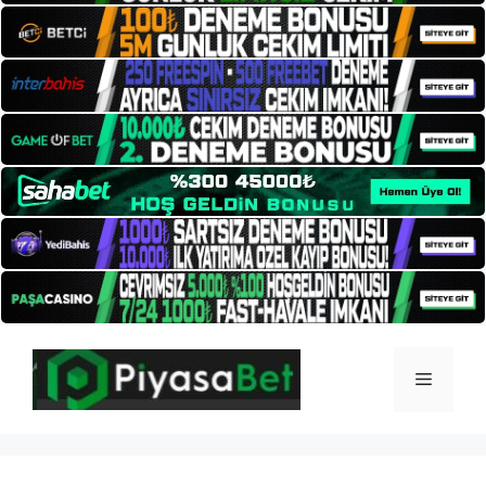
İçeriğe
atla
Menü