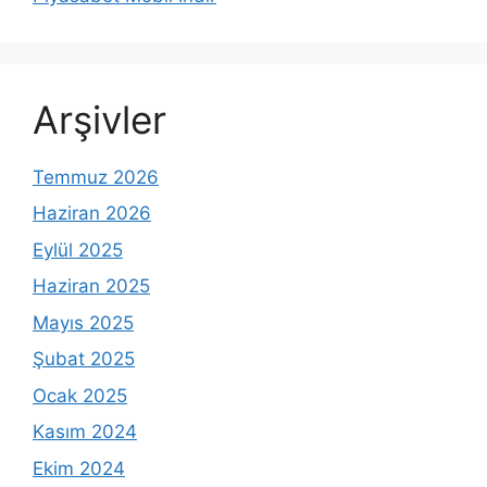
Arşivler
Temmuz 2026
Haziran 2026
Eylül 2025
Haziran 2025
Mayıs 2025
Şubat 2025
Ocak 2025
Kasım 2024
Ekim 2024