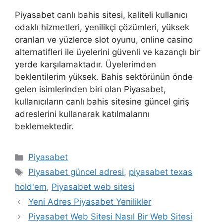
Piyasabet canlı bahis sitesi, kaliteli kullanıcı
odaklı hizmetleri, yenilikçi çözümleri, yüksek
oranları ve yüzlerce slot oyunu, online casino
alternatifleri ile üyelerini güvenli ve kazançlı bir
yerde karşılamaktadır. Üyelerimden
beklentilerim yüksek. Bahis sektörünün önde
gelen isimlerinden biri olan Piyasabet,
kullanıcıların canlı bahis sitesine güncel giriş
adreslerini kullanarak katılmalarını
beklemektedir.
Kategoriler
Piyasabet
Etiketler
Piyasabet güncel adresi
,
piyasabet texas
hold'em
,
Piyasabet web sitesi
Yeni Adres Piyasabet Yenilikler
Piyasabet Web Sitesi Nasıl Bir Web Sitesi