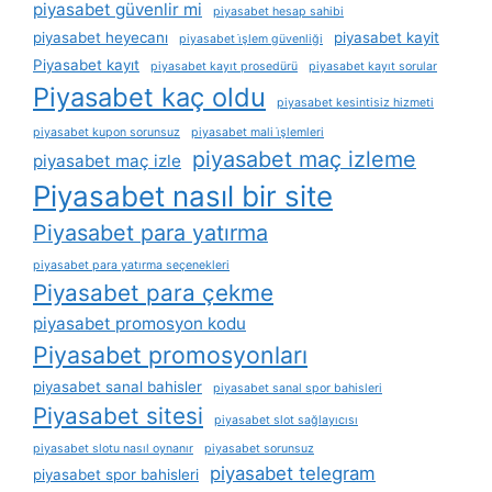
piyasabet güvenlir mi
piyasabet hesap sahibi
piyasabet heyecanı
piyasabet kayit
piyasabet i̇şlem güvenliği
Piyasabet kayıt
piyasabet kayıt prosedürü
piyasabet kayıt sorular
Piyasabet kaç oldu
piyasabet kesintisiz hizmeti
piyasabet kupon sorunsuz
piyasabet mali i̇şlemleri
piyasabet maç izleme
piyasabet maç izle
Piyasabet nasıl bir site
Piyasabet para yatırma
piyasabet para yatırma seçenekleri
Piyasabet para çekme
piyasabet promosyon kodu
Piyasabet promosyonları
piyasabet sanal bahisler
piyasabet sanal spor bahisleri
Piyasabet sitesi
piyasabet slot sağlayıcısı
piyasabet slotu nasıl oynanır
piyasabet sorunsuz
piyasabet telegram
piyasabet spor bahisleri