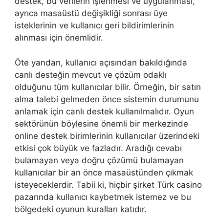
destek, bu verilerin işlenmesi ve uygulanması,
ayrıca masaüstü değişikliği sonrası üye
isteklerinin ve kullanıcı geri bildirimlerinin
alınması için önemlidir.
Öte yandan, kullanıcı açısından bakıldığında
canlı desteğin mevcut ve çözüm odaklı
olduğunu tüm kullanıcılar bilir. Örneğin, bir satın
alma talebi gelmeden önce sistemin durumunu
anlamak için canlı destek kullanılmalıdır. Oyun
sektörünün böylesine önemli bir merkezinde
online destek birimlerinin kullanıcılar üzerindeki
etkisi çok büyük ve fazladır. Aradığı cevabı
bulamayan veya doğru çözümü bulamayan
kullanıcılar bir an önce masaüstünden çıkmak
isteyeceklerdir. Tabii ki, hiçbir şirket Türk casino
pazarında kullanıcı kaybetmek istemez ve bu
bölgedeki oyunun kuralları katıdır.