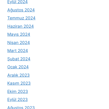
Eylül 2024
Ağustos 2024
Temmuz 2024
Haziran 2024
Mayıs 2024
Nisan 2024
Mart 2024
Şubat 2024
Ocak 2024
Aralık 2023
Kasım 2023
Ekim 2023
Eylül 2023
Ağustos 2023