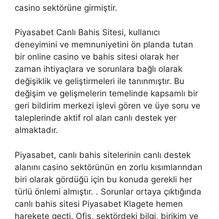
casino sektörüne girmiştir.
Piyasabet Canlı Bahis Sitesi, kullanıcı
deneyimini ve memnuniyetini ön planda tutan
bir online casino ve bahis sitesi olarak her
zaman ihtiyaçlara ve sorunlara bağlı olarak
değişiklik ve geliştirmeleri ile tanınmıştır. Bu
değişim ve gelişmelerin temelinde kapsamlı bir
geri bildirim merkezi işlevi gören ve üye soru ve
taleplerinde aktif rol alan canlı destek yer
almaktadır.
Piyasabet, canlı bahis sitelerinin canlı destek
alanını casino sektörünün en zorlu kısımlarından
biri olarak gördüğü için bu konuda gerekli her
türlü önlemi almıştır. . Sorunlar ortaya çıktığında
canlı bahis sitesi Piyasabet Klagete hemen
harekete geçti. Ofis, sektördeki bilgi, birikim ve