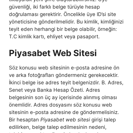
güvenliği, iki farklı belge türüyle hesap
doğrulaması gerektirir. Öncelikle üye ID’si site
yöneticisine gönderilmelidir. Bu kimlik, kimliğinizi
teyit eden herhangi bir belge olabilir, örneğin:
T.C kimlik kartı, ehliyet veya pasaport.
Piyasabet Web Sitesi
Söz konusu web sitesinin e-posta adresine ön
ve arka fotoğrafları göndermeniz gerekecektir.
İkinci belge ise adres teyit belgenizdir. B. Adres,
Senet veya Banka Hesap Özeti. Adres
belgesinin son üç ay içerisinde alınmış olması
önemlidir. Adres dosyasını söz konusu web
sitesinin e-posta adresine de göndermelisiniz.
Bir hesaptan
Piyasabet web sitesi
girişi talep
edilirken, belge talep edilmesinin nedeni,