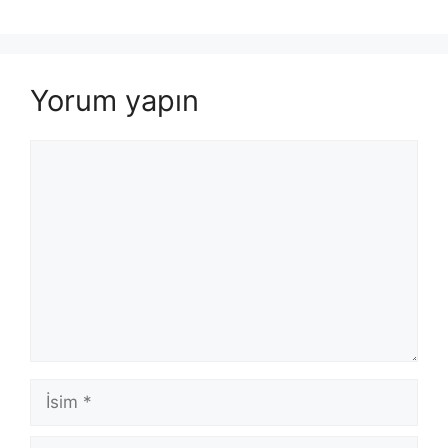
Yorum yapın
Yorum
İsim
E-