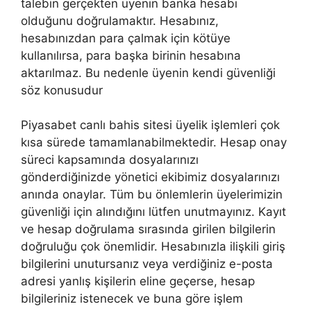
talebin gerçekten üyenin banka hesabı
olduğunu doğrulamaktır. Hesabınız,
hesabınızdan para çalmak için kötüye
kullanılırsa, para başka birinin hesabına
aktarılmaz. Bu nedenle üyenin kendi güvenliği
söz konusudur
Piyasabet canlı bahis sitesi üyelik işlemleri çok
kısa sürede tamamlanabilmektedir. Hesap onay
süreci kapsamında dosyalarınızı
gönderdiğinizde yönetici ekibimiz dosyalarınızı
anında onaylar. Tüm bu önlemlerin üyelerimizin
güvenliği için alındığını lütfen unutmayınız. Kayıt
ve hesap doğrulama sırasında girilen bilgilerin
doğruluğu çok önemlidir. Hesabınızla ilişkili giriş
bilgilerini unutursanız veya verdiğiniz e-posta
adresi yanlış kişilerin eline geçerse, hesap
bilgileriniz istenecek ve buna göre işlem