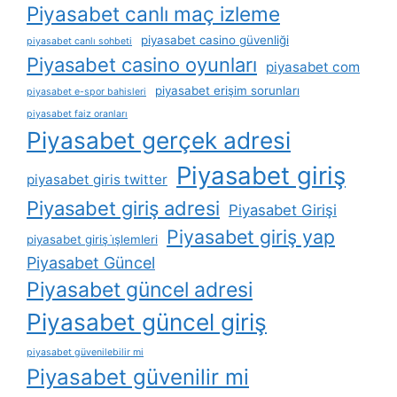
Piyasabet canlı maç izleme
piyasabet casino güvenliği
piyasabet canlı sohbeti
Piyasabet casino oyunları
piyasabet com
piyasabet erişim sorunları
piyasabet e-spor bahisleri
piyasabet faiz oranları
Piyasabet gerçek adresi
Piyasabet giriş
piyasabet giris twitter
Piyasabet giriş adresi
Piyasabet Girişi
Piyasabet giriş yap
piyasabet giriş i̇şlemleri
Piyasabet Güncel
Piyasabet güncel adresi
Piyasabet güncel giriş
piyasabet güvenilebilir mi
Piyasabet güvenilir mi