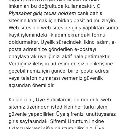
imkanları bu doğrultuda kullanacaktır. O
Piyasabet giriş texas hold’em
canlı bahis
sitesine katılmak için birkaç basit adımı izleyin.
Web sitesinin web sitesine giriş yaptıktan sonra
kayıt işlemindeki ilk adım ekrandaki formu
doldurmaktır. Üyelik sürecindeki ikinci adım, e-
posta adresinize gönderilen e-postayı
onaylayarak üyeliğinizi aktif hale getirmektir.
Verdiğiniz iletişim adresinden sizinle iletişime
geçebilmemiz için güncel bir e-posta adresi
veya telefon numarası vermeniz güvenlik
açısından önemlidir.
Kullanıcılar, Üye Satıcılardır, bu nedenle web
sitemiz üzerinden istedikleri her türlü işlemi
güvenle yapabilirler. Üye şifrenizi unuttuysanız
giriş sayfasındaki Şifremi Unuttum linkine
tıklayarak yeni şifre oluşturabilirsiniz. Üye