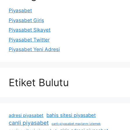
Piyasabet
Piyasabet Giriş
Piyasabet Şikayet
Piyasabet Twitter
Piyasabet Yeni Adresi
Etiket Bulutu
bahis sitesi piyasabet
adresi piyasabet
canli piyasabet
canlı piyasabet maçlarını i̇zlemek