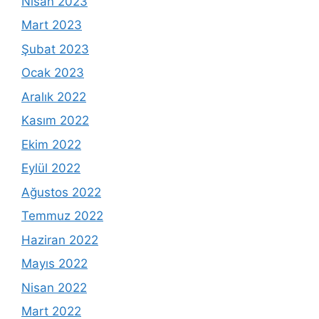
Nisan 2023
Mart 2023
Şubat 2023
Ocak 2023
Aralık 2022
Kasım 2022
Ekim 2022
Eylül 2022
Ağustos 2022
Temmuz 2022
Haziran 2022
Mayıs 2022
Nisan 2022
Mart 2022