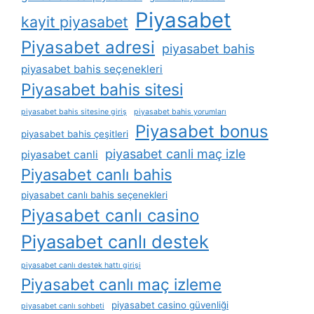
Piyasabet
kayit piyasabet
Piyasabet adresi
piyasabet bahis
piyasabet bahis seçenekleri
Piyasabet bahis sitesi
piyasabet bahis sitesine giriş
piyasabet bahis yorumları
Piyasabet bonus
piyasabet bahis çeşitleri
piyasabet canli maç izle
piyasabet canli
Piyasabet canlı bahis
piyasabet canlı bahis seçenekleri
Piyasabet canlı casino
Piyasabet canlı destek
piyasabet canlı destek hattı girişi
Piyasabet canlı maç izleme
piyasabet casino güvenliği
piyasabet canlı sohbeti