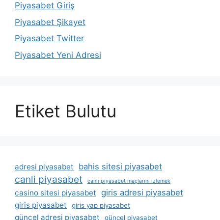
Piyasabet Giriş
Piyasabet Şikayet
Piyasabet Twitter
Piyasabet Yeni Adresi
Etiket Bulutu
bahis sitesi piyasabet
adresi piyasabet
canli piyasabet
canlı piyasabet maçlarını i̇zlemek
giris adresi piyasabet
casino sitesi piyasabet
giris piyasabet
giris yap piyasabet
güncel adresi piyasabet
güncel piyasabet