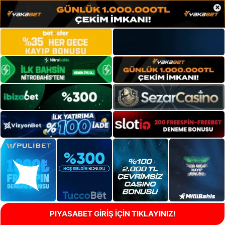
×
PIYASABET GİRİŞ İÇİN TIKLAYINIZ!