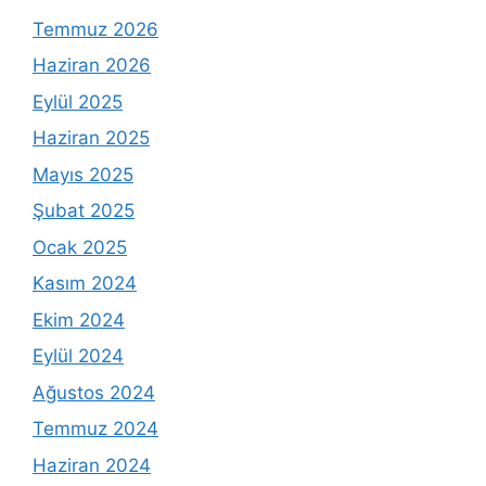
Temmuz 2026
Haziran 2026
Eylül 2025
Haziran 2025
Mayıs 2025
Şubat 2025
Ocak 2025
Kasım 2024
Ekim 2024
Eylül 2024
Ağustos 2024
Temmuz 2024
Haziran 2024