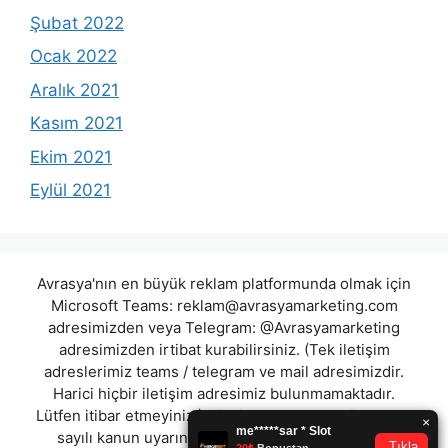
Şubat 2022
Ocak 2022
Aralık 2021
Kasım 2021
Ekim 2021
Eylül 2021
Avrasya'nın en büyük reklam platformunda olmak için
Microsoft Teams:
reklam@avrasyamarketing.com
adresimizden veya Telegram: @Avrasyamarketing
adresimizden irtibat kurabilirsiniz. (Tek iletişim
adreslerimiz teams / telegram ve mail adresimizdir.
Harici hiçbir iletişim adresimiz bulunmamaktadır.
Lütfen itibar etmeyiniz.) Türkiye yasalarına göre 7258
sayılı kanun uyarınca yasa dışı bahis oynamanın