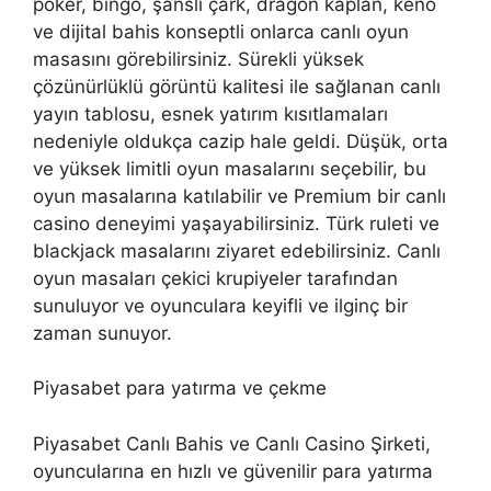
poker, bingo, şanslı çark, dragon kaplan, keno
ve dijital bahis konseptli onlarca canlı oyun
masasını görebilirsiniz. Sürekli yüksek
çözünürlüklü görüntü kalitesi ile sağlanan canlı
yayın tablosu, esnek yatırım kısıtlamaları
nedeniyle oldukça cazip hale geldi. Düşük, orta
ve yüksek limitli oyun masalarını seçebilir, bu
oyun masalarına katılabilir ve Premium bir canlı
casino deneyimi yaşayabilirsiniz. Türk ruleti ve
blackjack masalarını ziyaret edebilirsiniz. Canlı
oyun masaları çekici krupiyeler tarafından
sunuluyor ve oyunculara keyifli ve ilginç bir
zaman sunuyor.
Piyasabet para yatırma ve çekme
Piyasabet Canlı Bahis ve Canlı Casino Şirketi,
oyuncularına en hızlı ve güvenilir para yatırma