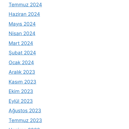
Temmuz 2024
Haziran 2024
Mayıs 2024
Nisan 2024
Mart 2024
Şubat 2024
Ocak 2024
Aralık 2023
Kasım 2023
Ekim 2023
Eylül 2023
Ağustos 2023
Temmuz 2023