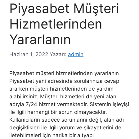
Piyasabet Müşteri
Hizmetlerinden
Yararlanın
Haziran 1, 2022
Yazarı:
admin
Piyasabet müşteri hizmetlerinden yararlanın
Piyasabet yeni adresinde sorularınıza cevap
ararken müşteri hizmetlerinden de yardım
alabilirsiniz. Müşteri hizmetleri de yeni alan
adıyla 7/24 hizmet vermektedir. Sistemin işleyişi
ile ilgili herhangi bir sorun olmayacaktır.
Kullanıcıların sadece sorunlarını değil, alan adı
değişiklikleri ile ilgili yorum ve şikayetlerini de
iletebilmeleri için harika bir altyapı