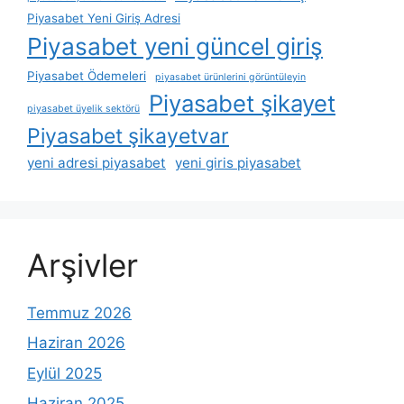
Piyasabet Yeni Giriş Adresi
Piyasabet yeni güncel giriş
Piyasabet Ödemeleri
piyasabet ürünlerini görüntüleyin
Piyasabet şikayet
piyasabet üyelik sektörü
Piyasabet şikayetvar
yeni adresi piyasabet
yeni giris piyasabet
Arşivler
Temmuz 2026
Haziran 2026
Eylül 2025
Haziran 2025