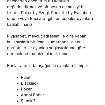
geçmeden önce, tüm bu konuları
değerlendirmek ve bir hesap açmak iyi bir
fikirdir. Poker by Ezugi, Roulette by Evolution
studio veya Baccarat gibi en popüler oyunlara
katılabilirsiniz.
Piyasabet, mevcut adresleri ile giriş yapan
kullanıcılara bir “canlı kumarhane” alanı
görüntüler ve oyunları sağlayıcılarına göre
derecelendirmenize olanak tanır.
Bunlar arasında aşağıdaki oyunlara sahiptir:
Rulet
Blackjack
Poker
Andal Bahar
Şanslı 7