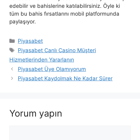
edebilir ve bahislerine katılabilirsiniz. Öyle ki
tüm bu bahis fırsatlarını mobil platformunda
paylaşıyor.
Kategoriler
Piyasabet
Etiketler
Piyasabet Canlı Casino Müşteri
Hizmetlerinden Yararlanın
Piyasabet Üye Olamıyorum
Piyasabet Kaydolmak Ne Kadar Sürer
Yorum yapın
Yorum