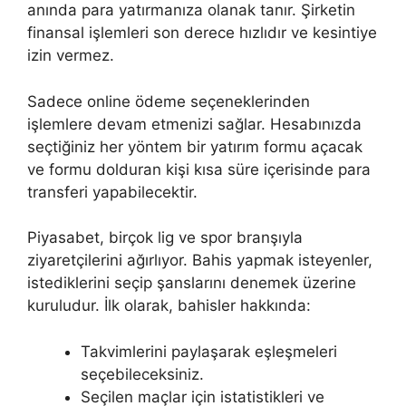
anında para yatırmanıza olanak tanır. Şirketin
finansal işlemleri son derece hızlıdır ve kesintiye
izin vermez.
Sadece online ödeme seçeneklerinden
işlemlere devam etmenizi sağlar. Hesabınızda
seçtiğiniz her yöntem bir yatırım formu açacak
ve formu dolduran kişi kısa süre içerisinde para
transferi yapabilecektir.
Piyasabet, birçok lig ve spor branşıyla
ziyaretçilerini ağırlıyor. Bahis yapmak isteyenler,
istediklerini seçip şanslarını denemek üzerine
kuruludur. İlk olarak, bahisler hakkında:
Takvimlerini paylaşarak eşleşmeleri
seçebileceksiniz.
Seçilen maçlar için istatistikleri ve