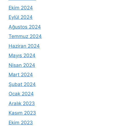
Ekim 2024
Eylül 2024
Ağustos 2024
Temmuz 2024
Haziran 2024
Mayıs 2024
Nisan 2024
Mart 2024
Şubat 2024
Ocak 2024
Aralık 2023
Kasım 2023
Ekim 2023