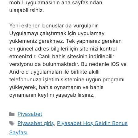
mobil uygulamasının ana sayfasından
ulaşabilirsiniz.
Yeni eklenen bonuslar da vurgulanır.
Uygulamayı çalıştırmak için uygulamayı
yüklemeniz gerekmez. Tek yapmanız gereken
en güncel adres bilgileri için sitemizi kontrol
etmenizdir. Canlı bahis sitesinin indirilebilir
versiyonu da bulunmaktadır. Bu nedenle iOS ve
Android uygulamaları ile birlikte akıllı
telefonunuza işletim sistemine uygun programı
yükleyerek, bahis oynamanın ve bahis
oynamanın keyfini yaşayabilirsiniz.
Kategoriler
Piyasabet
Etiketler
Piyasabet giriş
,
Piyasabet Hoş Geldin Bonus
Sayfası