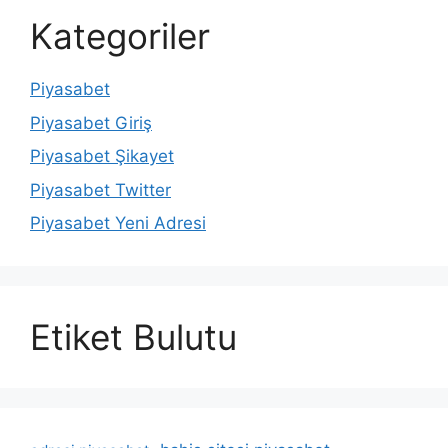
Kategoriler
Piyasabet
Piyasabet Giriş
Piyasabet Şikayet
Piyasabet Twitter
Piyasabet Yeni Adresi
Etiket Bulutu