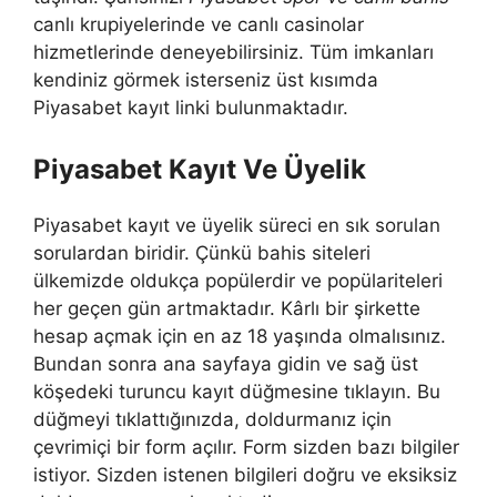
canlı krupiyelerinde ve canlı casinolar
hizmetlerinde deneyebilirsiniz. Tüm imkanları
kendiniz görmek isterseniz üst kısımda
Piyasabet kayıt linki bulunmaktadır.
Piyasabet Kayıt Ve Üyelik
Piyasabet kayıt ve üyelik süreci en sık sorulan
sorulardan biridir. Çünkü bahis siteleri
ülkemizde oldukça popülerdir ve popülariteleri
her geçen gün artmaktadır. Kârlı bir şirkette
hesap açmak için en az 18 yaşında olmalısınız.
Bundan sonra ana sayfaya gidin ve sağ üst
köşedeki turuncu kayıt düğmesine tıklayın. Bu
düğmeyi tıklattığınızda, doldurmanız için
çevrimiçi bir form açılır. Form sizden bazı bilgiler
istiyor. Sizden istenen bilgileri doğru ve eksiksiz