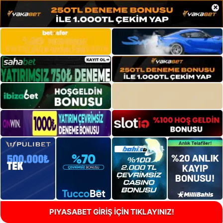
×
PIYASABET GİRİŞ İÇİN TIKLAYINIZ!