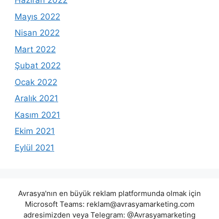
Haziran 2022
Mayıs 2022
Nisan 2022
Mart 2022
Şubat 2022
Ocak 2022
Aralık 2021
Kasım 2021
Ekim 2021
Eylül 2021
Avrasya'nın en büyük reklam platformunda olmak için
Microsoft Teams:
reklam@avrasyamarketing.com
adresimizden veya Telegram: @Avrasyamarketing