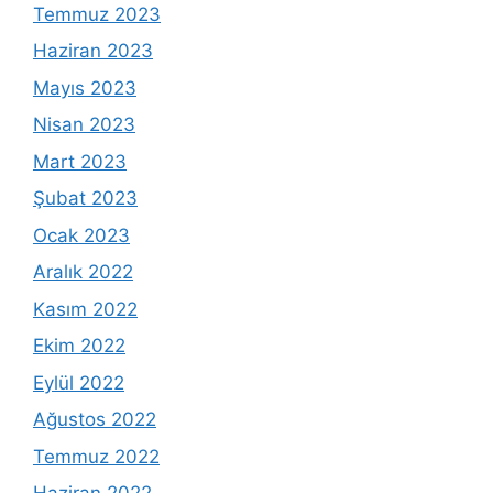
Temmuz 2023
Haziran 2023
Mayıs 2023
Nisan 2023
Mart 2023
Şubat 2023
Ocak 2023
Aralık 2022
Kasım 2022
Ekim 2022
Eylül 2022
Ağustos 2022
Temmuz 2022