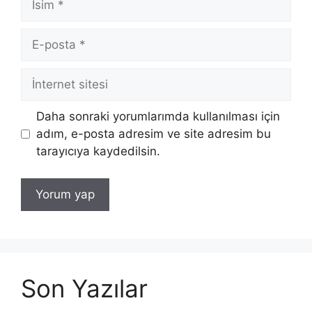
E-
posta
İnternet
sitesi
Daha sonraki yorumlarımda kullanılması için
adım, e-posta adresim ve site adresim bu
tarayıcıya kaydedilsin.
Son Yazılar