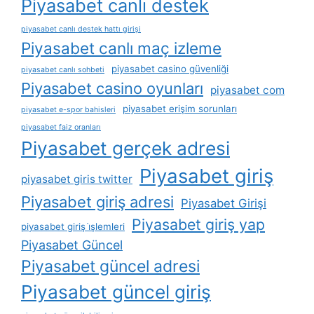
Piyasabet canlı destek
piyasabet canlı destek hattı girişi
Piyasabet canlı maç izleme
piyasabet casino güvenliği
piyasabet canlı sohbeti
Piyasabet casino oyunları
piyasabet com
piyasabet erişim sorunları
piyasabet e-spor bahisleri
piyasabet faiz oranları
Piyasabet gerçek adresi
Piyasabet giriş
piyasabet giris twitter
Piyasabet giriş adresi
Piyasabet Girişi
Piyasabet giriş yap
piyasabet giriş i̇şlemleri
Piyasabet Güncel
Piyasabet güncel adresi
Piyasabet güncel giriş