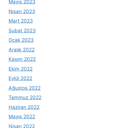
Mayıs 2023
Nisan 2023
Mart 2023
Şubat 2023
Ocak 2023
Aralık 2022
Kasım 2022
Ekim 2022
Eylül 2022
Ağustos 2022
Temmuz 2022
Haziran 2022
Mayıs 2022
Nisan 2022