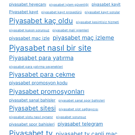
piyasabet heyecanı
piyasabet kayit
piyasabet i̇şlem güvenliği
Piyasabet kayıt
piyasabet kayıt prosedürü
piyasabet kayıt sorular
Piyasabet kaç oldu
piyasabet kesintisiz hizmeti
piyasabet kupon sorunsuz
piyasabet mali i̇şlemleri
piyasabet maç izleme
piyasabet maç izle
Piyasabet nasıl bir site
Piyasabet para yatırma
piyasabet para yatırma seçenekleri
Piyasabet para çekme
piyasabet promosyon kodu
Piyasabet promosyonları
piyasabet sanal bahisler
piyasabet sanal spor bahisleri
Piyasabet sitesi
piyasabet slot sağlayıcısı
piyasabet slotu nasıl oynanır
piyasabet sorunsuz
piyasabet telegram
piyasabet spor bahisleri
Piyasabet tv
piyasabet tv canli maç