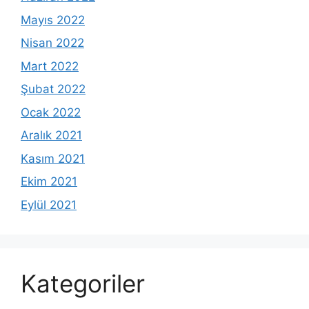
Mayıs 2022
Nisan 2022
Mart 2022
Şubat 2022
Ocak 2022
Aralık 2021
Kasım 2021
Ekim 2021
Eylül 2021
Kategoriler