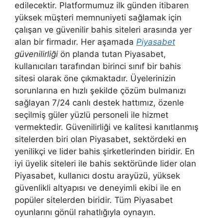
edilecektir. Platformumuz ilk günden itibaren
yüksek müşteri memnuniyeti sağlamak için
çalışan ve güvenilir bahis siteleri arasında yer
alan bir firmadır. Her aşamada
Piyasabet
güvenilirliği
ön planda tutan Piyasabet,
kullanıcıları tarafından birinci sınıf bir bahis
sitesi olarak öne çıkmaktadır. Üyelerinizin
sorunlarına en hızlı şekilde çözüm bulmanızı
sağlayan 7/24 canlı destek hattımız, özenle
seçilmiş güler yüzlü personeli ile hizmet
vermektedir. Güvenilirliği ve kalitesi kanıtlanmış
sitelerden biri olan Piyasabet, sektördeki en
yenilikçi ve lider bahis şirketlerinden biridir. En
iyi üyelik siteleri ile bahis sektöründe lider olan
Piyasabet, kullanıcı dostu arayüzü, yüksek
güvenlikli altyapısı ve deneyimli ekibi ile en
popüler sitelerden biridir. Tüm Piyasabet
oyunlarını gönül rahatlığıyla oynayın.