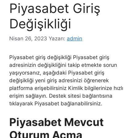
Piyasabet Giriş
Değişikliği
Nisan 26, 2023
Yazarı:
admin
Piyasabet giriş değişikliği Piyasabet giriş
adresinizin değişikliğini takip etmekte sorun
yaşıyorsanız, aşağıdaki Piyasabet giriş
değişikliği yeni giriş adresinizi öğrenerek
platforma erişebilirsiniz Kimlik bilgilerinize hızlı
erişim sağlayın. Destek sitesi bağlantısına
tıklayarak Piyasabet bağlanabilirsiniz.
Piyasabet Mevcut
Oturum Açma