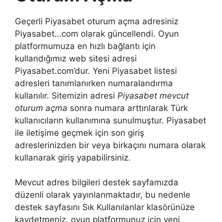
Geçerli Piyasabet oturum açma adresiniz
Piyasabet…com olarak güncellendi. Oyun
platformumuza en hızlı bağlantı için
kullandığımız web sitesi adresi
Piyasabet.com’dur. Yeni Piyasabet listesi
adresleri tanımlanırken numaralandırma
kullanılır. Sitemizin adresi
Piyasabet mevcut
oturum açma
sonra numara arttırılarak Türk
kullanıcıların kullanımına sunulmuştur. Piyasabet
ile iletişime geçmek için son giriş
adreslerinizden bir veya birkaçını numara olarak
kullanarak giriş yapabilirsiniz.
Mevcut adres bilgileri destek sayfamızda
düzenli olarak yayınlanmaktadır, bu nedenle
destek sayfasını Sık Kullanılanlar klasörünüze
kaydetmeniz, oyun platformunuz için yeni