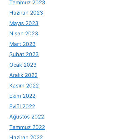
Temmuz 2023
Haziran 2023
Mayıs 2023
Nisan 2023
Mart 2023
Şubat 2023
Ocak 2023
Aralık 2022
Kasım 2022
Ekim 2022
Eylül 2022
Ağustos 2022
Temmuz 2022
Haziran 2022