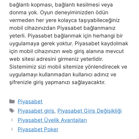
bağlantı kopması, bağlantı kesilmesi veya
donma yok. Oyun deneyiminizden ödün
vermeden her yere kolayca taşıyabileceğiniz
mobil cihazınızdan Piyasabet bağlanmanız
yeterli. Piyasabet bağlanmak için herhangi bir
uygulamaya gerek yoktur. Piyasabet kaydolmak
için mobil cihazınızın web giriş alanına mevcut
web sitesi adresini girmeniz yeterlidir.
Sistemimiz sizi mobil sitemize yönlendirecek ve
uygulamayı kullanmadan kullanıcı adınız ve
şifrenizle giriş yapmanızı sağlayacaktır.
Kategoriler
Piyasabet
Etiketler
Piyasabet giriş
,
Piyasabet Giriş Değişikliği
Piyasabet Üyelik Avantajları
Piyasabet Poker