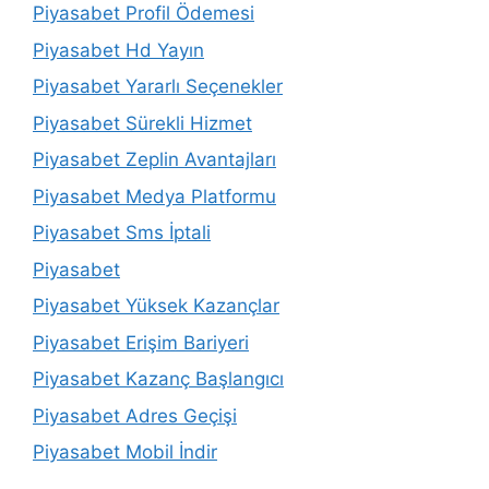
Piyasabet Profil Ödemesi
Piyasabet Hd Yayın
Piyasabet Yararlı Seçenekler
Piyasabet Sürekli Hizmet
Piyasabet Zeplin Avantajları
Piyasabet Medya Platformu
Piyasabet Sms İptali
Piyasabet
Piyasabet Yüksek Kazançlar
Piyasabet Erişim Bariyeri
Piyasabet Kazanç Başlangıcı
Piyasabet Adres Geçişi
Piyasabet Mobil İndir