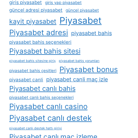
giris piyasabet
giris yap piyasabet
güncel adresi piyasabet
güncel piyasabet
Piyasabet
kayit piyasabet
Piyasabet adresi
piyasabet bahis
piyasabet bahis seçenekleri
Piyasabet bahis sitesi
piyasabet bahis sitesine giriş
piyasabet bahis yorumları
Piyasabet bonus
piyasabet bahis çeşitleri
piyasabet canli maç izle
piyasabet canli
Piyasabet canlı bahis
piyasabet canlı bahis seçenekleri
Piyasabet canlı casino
Piyasabet canlı destek
piyasabet canlı destek hattı girişi
Piyasabet canlı maç izleme