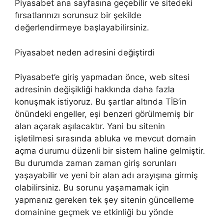
Piyasabet ana sayfasına geçebilir ve sitedeki
fırsatlarınızı sorunsuz bir şekilde
değerlendirmeye başlayabilirsiniz.
Piyasabet neden adresini değiştirdi
Piyasabet’e giriş yapmadan önce, web sitesi
adresinin değişikliği hakkında daha fazla
konuşmak istiyoruz. Bu şartlar altında TİB’in
önündeki engeller, eşi benzeri görülmemiş bir
alan açarak aşılacaktır. Yani bu sitenin
işletilmesi sırasında abluka ve mevcut domain
açma durumu düzenli bir sistem haline gelmiştir.
Bu durumda zaman zaman giriş sorunları
yaşayabilir ve yeni bir alan adı arayışına girmiş
olabilirsiniz. Bu sorunu yaşamamak için
yapmanız gereken tek şey sitenin güncelleme
domainine geçmek ve etkinliği bu yönde