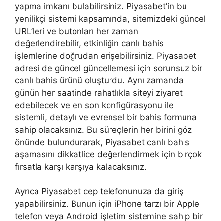
yapma imkanı bulabilirsiniz. Piyasabet’in bu
yenilikçi sistemi kapsamında, sitemizdeki güncel
URL’leri ve butonları her zaman
değerlendirebilir, etkinliğin canlı bahis
işlemlerine doğrudan erişebilirsiniz. Piyasabet
adresi de güncel güncellemesi için sorunsuz bir
canlı bahis ürünü oluşturdu. Aynı zamanda
günün her saatinde rahatlıkla siteyi ziyaret
edebilecek ve en son konfigürasyonu ile
sistemli, detaylı ve evrensel bir bahis formuna
sahip olacaksınız. Bu süreçlerin her birini göz
önünde bulundurarak, Piyasabet canlı bahis
aşamasını dikkatlice değerlendirmek için birçok
fırsatla karşı karşıya kalacaksınız.
Ayrıca Piyasabet cep telefonunuza da giriş
yapabilirsiniz. Bunun için iPhone tarzı bir Apple
telefon veya Android işletim sistemine sahip bir