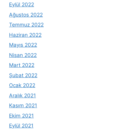
Eylül 2022
Ağustos 2022
Temmuz 2022
Haziran 2022
Mayıs 2022
Nisan 2022
Mart 2022
Şubat 2022
Ocak 2022
Aralık 2021
Kasım 2021
Ekim 2021
Eylül 2021