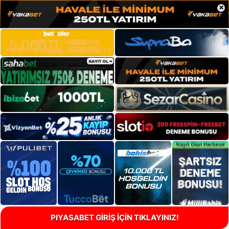
×
PIYASABET GİRİŞ İÇİN TIKLAYINIZ!