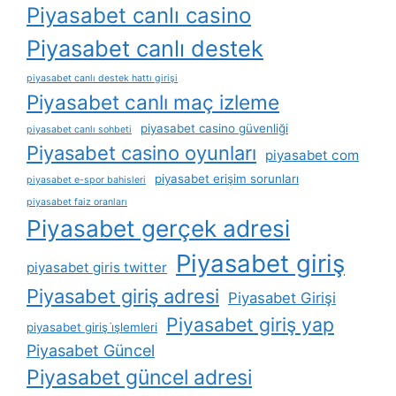
Piyasabet canlı casino
Piyasabet canlı destek
piyasabet canlı destek hattı girişi
Piyasabet canlı maç izleme
piyasabet casino güvenliği
piyasabet canlı sohbeti
Piyasabet casino oyunları
piyasabet com
piyasabet erişim sorunları
piyasabet e-spor bahisleri
piyasabet faiz oranları
Piyasabet gerçek adresi
Piyasabet giriş
piyasabet giris twitter
Piyasabet giriş adresi
Piyasabet Girişi
Piyasabet giriş yap
piyasabet giriş i̇şlemleri
Piyasabet Güncel
Piyasabet güncel adresi