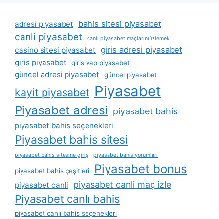
bahis sitesi piyasabet
adresi piyasabet
canli piyasabet
canlı piyasabet maçlarını i̇zlemek
giris adresi piyasabet
casino sitesi piyasabet
giris piyasabet
giris yap piyasabet
güncel adresi piyasabet
güncel piyasabet
Piyasabet
kayit piyasabet
Piyasabet adresi
piyasabet bahis
piyasabet bahis seçenekleri
Piyasabet bahis sitesi
piyasabet bahis sitesine giriş
piyasabet bahis yorumları
Piyasabet bonus
piyasabet bahis çeşitleri
piyasabet canli maç izle
piyasabet canli
Piyasabet canlı bahis
piyasabet canlı bahis seçenekleri