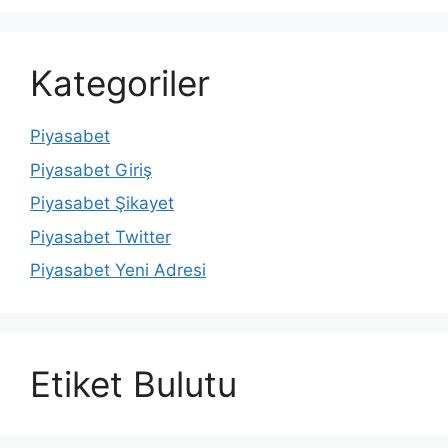
Kategoriler
Piyasabet
Piyasabet Giriş
Piyasabet Şikayet
Piyasabet Twitter
Piyasabet Yeni Adresi
Etiket Bulutu