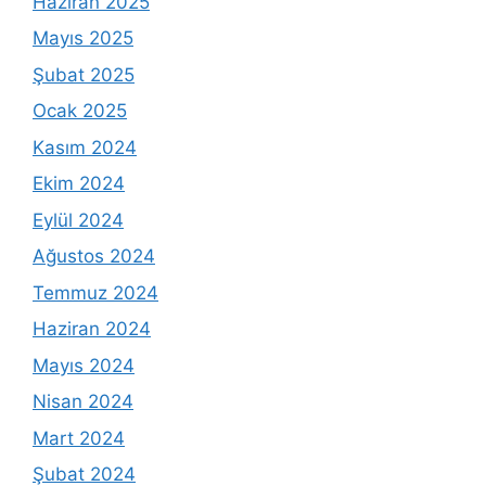
Haziran 2025
Mayıs 2025
Şubat 2025
Ocak 2025
Kasım 2024
Ekim 2024
Eylül 2024
Ağustos 2024
Temmuz 2024
Haziran 2024
Mayıs 2024
Nisan 2024
Mart 2024
Şubat 2024