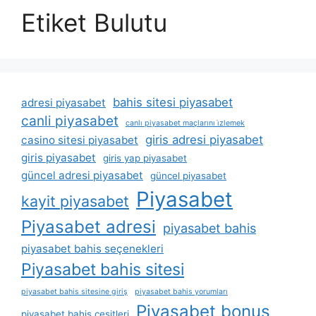
Etiket Bulutu
bahis sitesi piyasabet
adresi piyasabet
canli piyasabet
canlı piyasabet maçlarını i̇zlemek
giris adresi piyasabet
casino sitesi piyasabet
giris piyasabet
giris yap piyasabet
güncel adresi piyasabet
güncel piyasabet
Piyasabet
kayit piyasabet
Piyasabet adresi
piyasabet bahis
piyasabet bahis seçenekleri
Piyasabet bahis sitesi
piyasabet bahis sitesine giriş
piyasabet bahis yorumları
Piyasabet bonus
piyasabet bahis çeşitleri