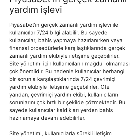
yardım işlevi
Piyasabet’in gerçek zamanlı yardım işlevi ile
kullanıcılar 7/24 bilgi alabilir. Bu sayede
kullanıcılar, bahis yapmaya hazırlanırken veya
finansal prosedürlerle karşılaştıklarında gerçek
zamanlı yardım ekibiyle iletişime geçebilirler.
Site yönetimi için kullanıcıların mağdur olmaması
çok önemlidir. Bu nedenle kullanıcılar herhangi
bir sorunla karşılaştıklarında 7/24 çevrimiçi
yardım ekibiyle iletişime geçebilirler. Öte
yandan, çevrimiçi yardım ekibi, kullanıcıların
sorunlarını çok hızlı bir şekilde çözmektedir. Bu
sayede kullanıcılar kaldıkları yerden bahis
hazırlamaya devam edebilirler.
Site yönetimi, kullanıcılarla sürekli iletişim