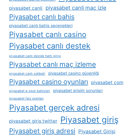
piyasabet canli maç izle
piyasabet canli
Piyasabet canlı bahis
piyasabet canlı bahis seçenekleri
Piyasabet canlı casino
Piyasabet canlı destek
piyasabet canlı destek hattı girişi
Piyasabet canlı maç izleme
piyasabet casino güvenliği
piyasabet canlı sohbeti
Piyasabet casino oyunları
piyasabet com
piyasabet erişim sorunları
piyasabet e-spor bahisleri
piyasabet faiz oranları
Piyasabet gerçek adresi
Piyasabet giriş
piyasabet giris twitter
Piyasabet giriş adresi
Piyasabet Girişi