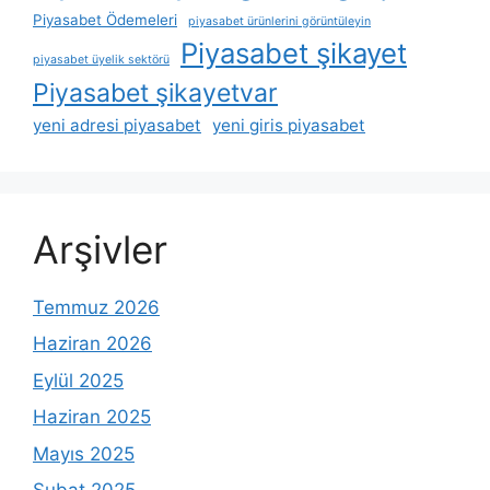
Piyasabet Ödemeleri
piyasabet ürünlerini görüntüleyin
Piyasabet şikayet
piyasabet üyelik sektörü
Piyasabet şikayetvar
yeni adresi piyasabet
yeni giris piyasabet
Arşivler
Temmuz 2026
Haziran 2026
Eylül 2025
Haziran 2025
Mayıs 2025