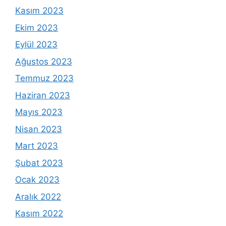
Kasım 2023
Ekim 2023
Eylül 2023
Ağustos 2023
Temmuz 2023
Haziran 2023
Mayıs 2023
Nisan 2023
Mart 2023
Şubat 2023
Ocak 2023
Aralık 2022
Kasım 2022