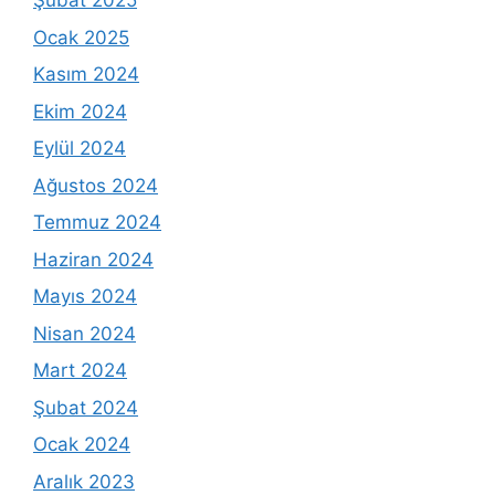
Şubat 2025
Ocak 2025
Kasım 2024
Ekim 2024
Eylül 2024
Ağustos 2024
Temmuz 2024
Haziran 2024
Mayıs 2024
Nisan 2024
Mart 2024
Şubat 2024
Ocak 2024
Aralık 2023