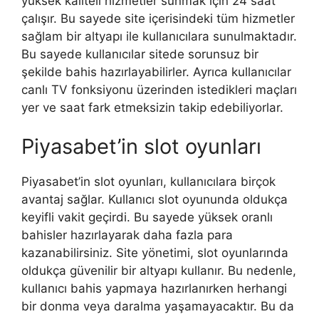
yüksek kaliteli hizmetler sunmak için 24 saat
çalışır. Bu sayede site içerisindeki tüm hizmetler
sağlam bir altyapı ile kullanıcılara sunulmaktadır.
Bu sayede kullanıcılar sitede sorunsuz bir
şekilde bahis hazırlayabilirler. Ayrıca kullanıcılar
canlı TV fonksiyonu üzerinden istedikleri maçları
yer ve saat fark etmeksizin takip edebiliyorlar.
Piyasabet’in slot oyunları
Piyasabet’in slot oyunları, kullanıcılara birçok
avantaj sağlar. Kullanıcı slot oyununda oldukça
keyifli vakit geçirdi. Bu sayede yüksek oranlı
bahisler hazırlayarak daha fazla para
kazanabilirsiniz. Site yönetimi, slot oyunlarında
oldukça güvenilir bir altyapı kullanır. Bu nedenle,
kullanıcı bahis yapmaya hazırlanırken herhangi
bir donma veya daralma yaşamayacaktır. Bu da