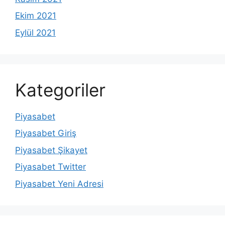
Ekim 2021
Eylül 2021
Kategoriler
Piyasabet
Piyasabet Giriş
Piyasabet Şikayet
Piyasabet Twitter
Piyasabet Yeni Adresi