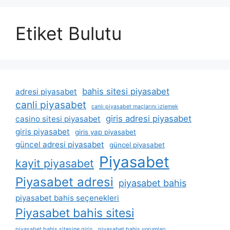
Etiket Bulutu
bahis sitesi piyasabet
adresi piyasabet
canli piyasabet
canlı piyasabet maçlarını i̇zlemek
giris adresi piyasabet
casino sitesi piyasabet
giris piyasabet
giris yap piyasabet
güncel adresi piyasabet
güncel piyasabet
Piyasabet
kayit piyasabet
Piyasabet adresi
piyasabet bahis
piyasabet bahis seçenekleri
Piyasabet bahis sitesi
piyasabet bahis sitesine giriş
piyasabet bahis yorumları