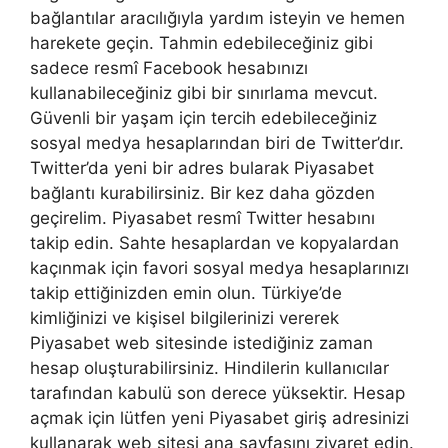
bağlantılar aracılığıyla yardım isteyin ve hemen
harekete geçin. Tahmin edebileceğiniz gibi
sadece resmî Facebook hesabınızı
kullanabileceğiniz gibi bir sınırlama mevcut.
Güvenli bir yaşam için tercih edebileceğiniz
sosyal medya hesaplarından biri de Twitter’dır.
Twitter’da yeni bir adres bularak Piyasabet
bağlantı kurabilirsiniz. Bir kez daha gözden
geçirelim. Piyasabet resmî Twitter hesabını
takip edin. Sahte hesaplardan ve kopyalardan
kaçınmak için favori sosyal medya hesaplarınızı
takip ettiğinizden emin olun. Türkiye’de
kimliğinizi ve kişisel bilgilerinizi vererek
Piyasabet web sitesinde istediğiniz zaman
hesap oluşturabilirsiniz. Hindilerin kullanıcılar
tarafından kabulü son derece yüksektir. Hesap
açmak için lütfen yeni Piyasabet giriş adresinizi
kullanarak web sitesi ana sayfasını ziyaret edin.