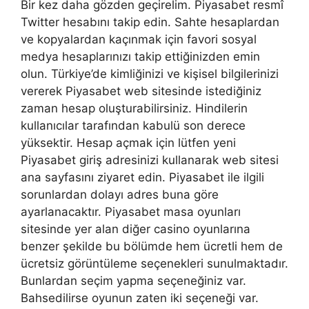
Bir kez daha gözden geçirelim. Piyasabet resmî
Twitter hesabını takip edin. Sahte hesaplardan
ve kopyalardan kaçınmak için favori sosyal
medya hesaplarınızı takip ettiğinizden emin
olun. Türkiye’de kimliğinizi ve kişisel bilgilerinizi
vererek Piyasabet web sitesinde istediğiniz
zaman hesap oluşturabilirsiniz. Hindilerin
kullanıcılar tarafından kabulü son derece
yüksektir. Hesap açmak için lütfen yeni
Piyasabet giriş adresinizi kullanarak web sitesi
ana sayfasını ziyaret edin. Piyasabet ile ilgili
sorunlardan dolayı adres buna göre
ayarlanacaktır. Piyasabet masa oyunları
sitesinde yer alan diğer casino oyunlarına
benzer şekilde bu bölümde hem ücretli hem de
ücretsiz görüntüleme seçenekleri sunulmaktadır.
Bunlardan seçim yapma seçeneğiniz var.
Bahsedilirse oyunun zaten iki seçeneği var.