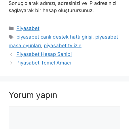
Sonuç olarak adınızı, adresinizi ve IP adresinizi
sağlayarak bir hesap oluşturursunuz.
Kategoriler
Piyasabet
Etiketler
piyasabet canlı destek hattı girişi
,
piyasabet
masa oyunları
,
piyasabet tv izle
Piyasabet Hesap Sahibi
Piyasabet Temel Amacı
Yorum yapın
Yorum