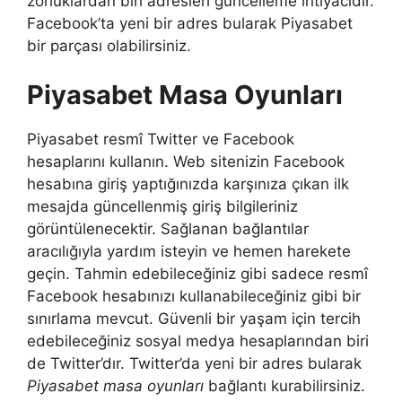
zorluklardan biri adresleri güncelleme ihtiyacıdır.
Facebook’ta yeni bir adres bularak Piyasabet
bir parçası olabilirsiniz.
Piyasabet Masa Oyunları
Piyasabet resmî Twitter ve Facebook
hesaplarını kullanın. Web sitenizin Facebook
hesabına giriş yaptığınızda karşınıza çıkan ilk
mesajda güncellenmiş giriş bilgileriniz
görüntülenecektir. Sağlanan bağlantılar
aracılığıyla yardım isteyin ve hemen harekete
geçin. Tahmin edebileceğiniz gibi sadece resmî
Facebook hesabınızı kullanabileceğiniz gibi bir
sınırlama mevcut. Güvenli bir yaşam için tercih
edebileceğiniz sosyal medya hesaplarından biri
de Twitter’dır. Twitter’da yeni bir adres bularak
Piyasabet masa oyunları
bağlantı kurabilirsiniz.