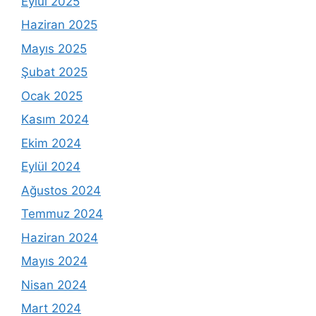
Eylül 2025
Haziran 2025
Mayıs 2025
Şubat 2025
Ocak 2025
Kasım 2024
Ekim 2024
Eylül 2024
Ağustos 2024
Temmuz 2024
Haziran 2024
Mayıs 2024
Nisan 2024
Mart 2024