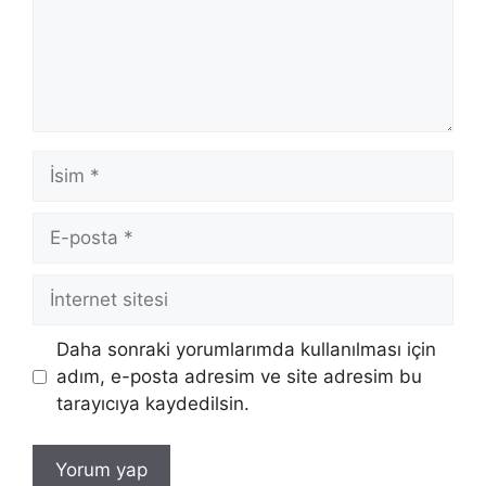
İsim
E-
posta
İnternet
sitesi
Daha sonraki yorumlarımda kullanılması için
adım, e-posta adresim ve site adresim bu
tarayıcıya kaydedilsin.