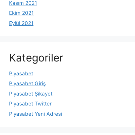
Kasım 2021
Ekim 2021
Eylül 2021
Kategoriler
Piyasabet
Piyasabet Giriş
Piyasabet Şikayet
Piyasabet Twitter
Piyasabet Yeni Adresi