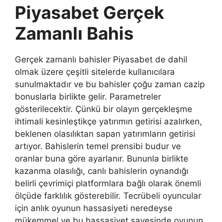
Piyasabet Gerçek
Zamanlı Bahis
Gerçek zamanlı bahisler Piyasabet de dahil
olmak üzere çeşitli sitelerde kullanıcılara
sunulmaktadır ve bu bahisler çoğu zaman cazip
bonuslarla birlikte gelir. Parametreler
gösterilecektir. Çünkü bir olayın gerçekleşme
ihtimali kesinleştikçe yatırımın getirisi azalırken,
beklenen olasılıktan sapan yatırımların getirisi
artıyor. Bahislerin temel prensibi budur ve
oranlar buna göre ayarlanır. Bununla birlikte
kazanma olasılığı, canlı bahislerin oynandığı
belirli çevrimiçi platformlara bağlı olarak önemli
ölçüde farklılık gösterebilir. Tecrübeli oyuncular
için anlık oyunun hassasiyeti neredeyse
mükemmel ve bu hassasiyet sayesinde oyunun