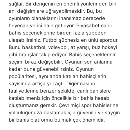
sağlar. Bir dengenin en önemli yönlerinden biri
ani değişimlere uğrayabilmesidir. Bu, bu
oyunların olanaklarını inanılmaz derecede
heyecan verici hale getiriyor. Piyasabet canlı
bahis seçeneklerine birden fazla şubeden
ulaşabilirsiniz. Futbol şüphesiz en ünlü spordur.
Bunu basketbol, ​​voleybol, at yarışı, buz hokeyi
gibi branşlar takip ediyor. Bahis seçeneklerinin
seçimi biraz değişebilir. Oyunun son anlarına
kadar buna güvenebilirsiniz. Oyunun
popülaritesi, aynı anda katılan bahisçilerin
sayısında artışa yol açtı. Diğer casino
faaliyetlerine benzer şekilde, canlı bahislere
katılabilmeniz için öncelikle bir bahis hesabı
oluşturmanız gerekir. Çevrimiçi spor bahislerine
yolculuğunuza başlamak için güvenilir ve saygın
bir bahis platformu bulmak çok önemlidir.