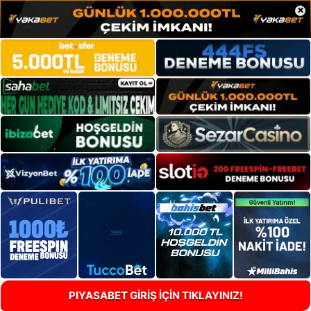
×
PIYASABET GİRİŞ İÇİN TIKLAYINIZ!