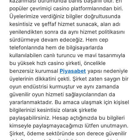
kazanması durumunda bahis başarılı olur. En
popüler çevrimiçi casino platformlarından biri.
Üyelerimize verdiğiniz bilgiler doğrultusunda
kesintisiz ve şeffaf hizmet sunacak, alan adı
yenilendikten sonra da aynı hizmet politikasını
sürdürmeye devam edeceğiz. Hem cep
telefonlarında hem de bilgisayarlarda
kullanılabilen canlı turuncu ve mavi tasarımıyla
bu yüksek hızlı casino şirketi, öncelikle
benzersiz kurumsal
Piyasabet
yapısı nedeniyle
üyelerinin dikkatini çekti. Şirket zaten saygın bir
oyun endüstrisi kurmuştur ve aynı zamanda
güvenilir oyun hizmeti sağlayıcılarından da
yararlanmaktadır. Bu amaca ulaşmak için kişisel
bilgilerinizi kesintisiz olarak şirketle
paylaşabilirsiniz. Hesap açtığınızda bu bilgileri
kimseyle paylaşmayacağımızı lütfen unutmayın.
Şirket, ödeme sektöründe son derece güvenilir