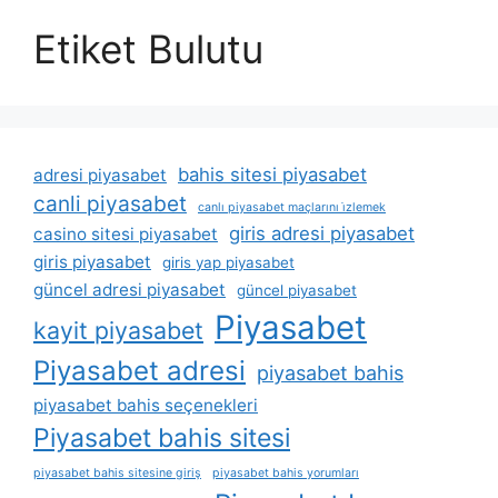
Etiket Bulutu
bahis sitesi piyasabet
adresi piyasabet
canli piyasabet
canlı piyasabet maçlarını i̇zlemek
giris adresi piyasabet
casino sitesi piyasabet
giris piyasabet
giris yap piyasabet
güncel adresi piyasabet
güncel piyasabet
Piyasabet
kayit piyasabet
Piyasabet adresi
piyasabet bahis
piyasabet bahis seçenekleri
Piyasabet bahis sitesi
piyasabet bahis sitesine giriş
piyasabet bahis yorumları