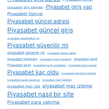
Piyasabet giriş yap
piyasabet giriş i̇şlemleri
Piyasabet Güncel
Piyasabet güncel adresi
Piyasabet güncel giriş
piyasabet güvenilebilir mi
Piyasabet güvenilir mi
piyasabet güvenlir mi
piyasabet hesap sahibi
piyasabet heyecanı
piyasabet kayit
piyasabet i̇şlem güvenliği
Piyasabet kayıt
piyasabet kayıt prosedürü
piyasabet kayıt sorular
Piyasabet kaç oldu
piyasabet kesintisiz hizmeti
piyasabet kupon sorunsuz
piyasabet mali i̇şlemleri
piyasabet maç izleme
piyasabet maç izle
Piyasabet nasıl bir site
Piyasabet para yatırma