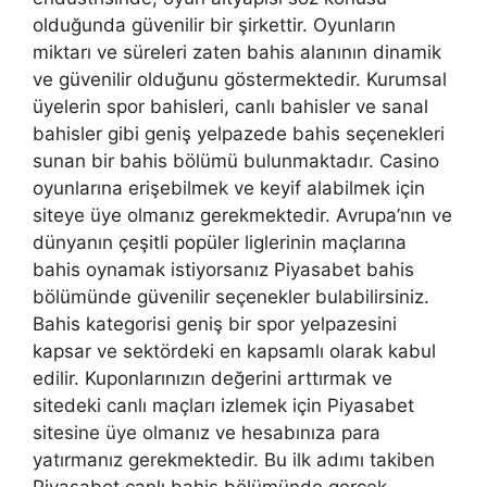
olduğunda güvenilir bir şirkettir. Oyunların
miktarı ve süreleri zaten bahis alanının dinamik
ve güvenilir olduğunu göstermektedir. Kurumsal
üyelerin spor bahisleri, canlı bahisler ve sanal
bahisler gibi geniş yelpazede bahis seçenekleri
sunan bir bahis bölümü bulunmaktadır. Casino
oyunlarına erişebilmek ve keyif alabilmek için
siteye üye olmanız gerekmektedir. Avrupa’nın ve
dünyanın çeşitli popüler liglerinin maçlarına
bahis oynamak istiyorsanız Piyasabet bahis
bölümünde güvenilir seçenekler bulabilirsiniz.
Bahis kategorisi geniş bir spor yelpazesini
kapsar ve sektördeki en kapsamlı olarak kabul
edilir. Kuponlarınızın değerini arttırmak ve
sitedeki canlı maçları izlemek için Piyasabet
sitesine üye olmanız ve hesabınıza para
yatırmanız gerekmektedir. Bu ilk adımı takiben