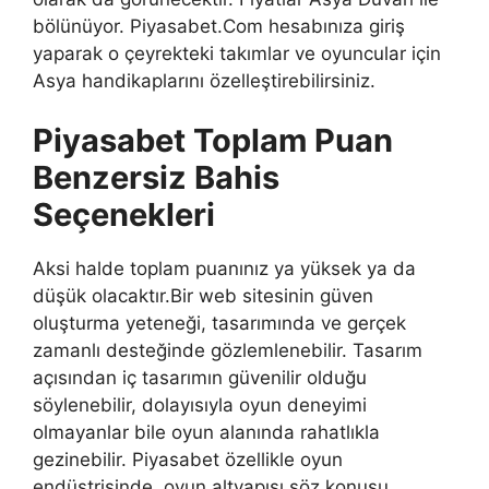
bölünüyor. Piyasabet.Com hesabınıza giriş
yaparak o çeyrekteki takımlar ve oyuncular için
Asya handikaplarını özelleştirebilirsiniz.
Piyasabet Toplam Puan
Benzersiz Bahis
Seçenekleri
Aksi halde toplam puanınız ya yüksek ya da
düşük olacaktır.Bir web sitesinin güven
oluşturma yeteneği, tasarımında ve gerçek
zamanlı desteğinde gözlemlenebilir. Tasarım
açısından iç tasarımın güvenilir olduğu
söylenebilir, dolayısıyla oyun deneyimi
olmayanlar bile oyun alanında rahatlıkla
gezinebilir. Piyasabet özellikle oyun
endüstrisinde, oyun altyapısı söz konusu