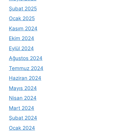
Şubat 2025
Ocak 2025
Kasım 2024
Ekim 2024
Eylül 2024
Ağustos 2024
Temmuz 2024
Haziran 2024
Mayıs 2024
Nisan 2024
Mart 2024
Şubat 2024
Ocak 2024