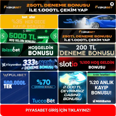
×
PIYASABET GİRİŞ İÇİN TIKLAYINIZ!