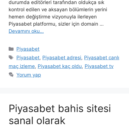
durumda editörleri tarafından oldukça sık
kontrol edilen ve aksayan bölümlerin yerini
hemen değiştirme vizyonuyla ilerleyen
Piyasabet platformu, sizler için domain …
Devamını oku…
Kategoriler
Piyasabet
Etiketler
Piyasabet
,
Piyasabet adresi
,
Piyasabet canlı
maç izleme
,
Piyasabet kaç oldu
,
Piyasabet tv
Yorum yap
Piyasabet bahis sitesi
sanal olarak