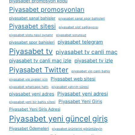
piyasabet promosyon kodu
Piyasabet promosyonları
piyasabet sanal bahisler
piyasabet sanal spor bahisleri
Piyasabet sitesi
piyasabet slot sağlayıcısı
piyasabet slotu nasıl oynanır
piyasabet sorunsuz
piyasabet telegram
piyasabet spor bahisleri
Piyasabet tv
piyasabet tv canli maç
piyasabet tv canli maç izle
piyasabet tv izle
Piyasabet Twitter
piyasabet vip canlı bahis
Piyasabet web sitesi
piyasabet vip üyeleri i̇çin
piyasabet whatsapp hattı
piyasabet yatırım süresi
Piyasabet yeni adresi
piyasabet yeni adres
Piyasabet Yeni Giriş
piyasabet yeni bir bahis sitesi
Piyasabet Yeni Giriş Adresi
Piyasabet yeni güncel giriş
Piyasabet Ödemeleri
piyasabet ürünlerini görüntüleyin