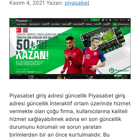
Kasım 4, 2021
Yazarı:
piyasabet
Piyasabet giriş adresi güncellik Piyasabet giriş
adresi güncellik İnteraktif ortam üzerinde hizmet
vermekte olan çoğu firma, kullanıcılarına kaliteli
hizmet sağlayabilmek adına en son güncellik
durumunu korumalı ve sorun yaratan
birimlerden bir an önce kurtulmalıdır. Bu