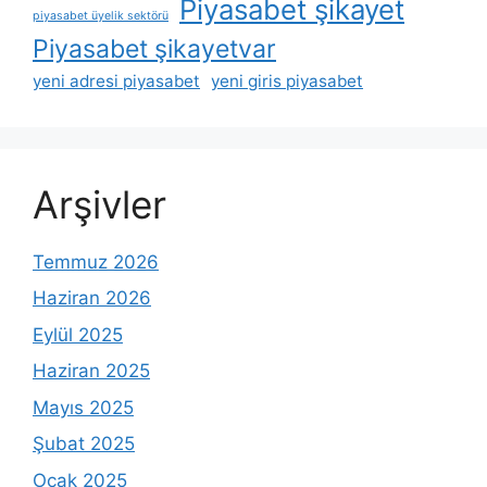
Piyasabet şikayet
piyasabet üyelik sektörü
Piyasabet şikayetvar
yeni adresi piyasabet
yeni giris piyasabet
Arşivler
Temmuz 2026
Haziran 2026
Eylül 2025
Haziran 2025
Mayıs 2025
Şubat 2025
Ocak 2025