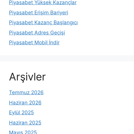
Piyasabet Yüksek Kazançlar
Piyasabet Erişim Bariyeri
Piyasabet Kazanç Başlangıcı
Piyasabet Adres Geçişi
Piyasabet Mobil İndir
Arşivler
Temmuz 2026
Haziran 2026
Eylül 2025
Haziran 2025
Mayıs 2025